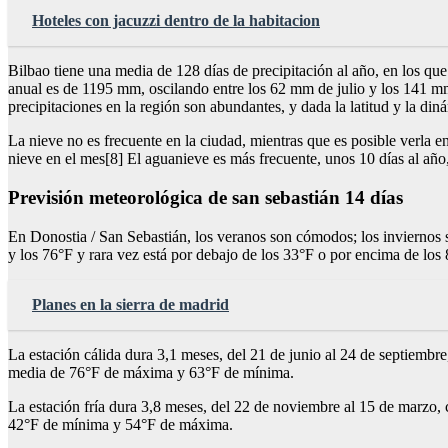
Hoteles con jacuzzi dentro de la habitacion
Bilbao tiene una media de 128 días de precipitación al año, en los qu
anual es de 1195 mm, oscilando entre los 62 mm de julio y los 141 mm
precipitaciones en la región son abundantes, y dada la latitud y la din
La nieve no es frecuente en la ciudad, mientras que es posible verla e
nieve en el mes[8] El aguanieve es más frecuente, unos 10 días al año
Previsión meteorológica de san sebastián 14 días
En Donostia / San Sebastián, los veranos son cómodos; los inviernos so
y los 76°F y rara vez está por debajo de los 33°F o por encima de los 
Planes en la sierra de madrid
La estación cálida dura 3,1 meses, del 21 de junio al 24 de septiemb
media de 76°F de máxima y 63°F de mínima.
La estación fría dura 3,8 meses, del 22 de noviembre al 15 de marzo,
42°F de mínima y 54°F de máxima.