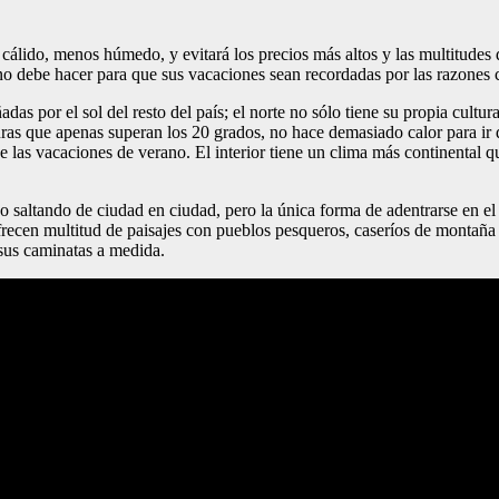
 cálido, menos húmedo, y evitará los precios más altos y las multitudes
 no debe hacer para que sus vacaciones sean recordadas por las razones c
ñadas por el sol del resto del país; el norte no sólo tiene su propia cul
ras que apenas superan los 20 grados, no hace demasiado calor para ir 
 de las vacaciones de verano. El interior tiene un clima más continental 
empo saltando de ciudad en ciudad, pero la única forma de adentrarse en
frecen multitud de paisajes con pueblos pesqueros, caseríos de montaña y
sus caminatas a medida.