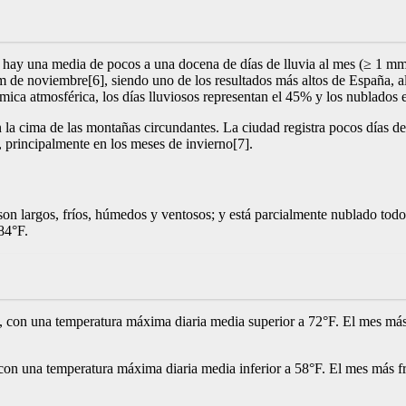
e hay una media de pocos a una docena de días de lluvia al mes (≥ 1 mm
 de noviembre[6], siendo uno de los resultados más altos de España, al 
ámica atmosférica, los días lluviosos representan el 45% y los nublados e
n la cima de las montañas circundantes. La ciudad registra pocos días de
, principalmente en los meses de invierno[7].
n largos, fríos, húmedos y ventosos; y está parcialmente nublado todo e
84°F.
re, con una temperatura máxima diaria media superior a 72°F. El mes má
 con una temperatura máxima diaria media inferior a 58°F. El mes más f