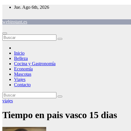
Saltar
Jue. Ago 6th, 2026
al
contenido
webinstant.es
Inicio
Belleza
Cocina y Gastronomía
Economía
Mascotas
Viajes
Contacto
viajes
Tiempo en pais vasco 15 dias