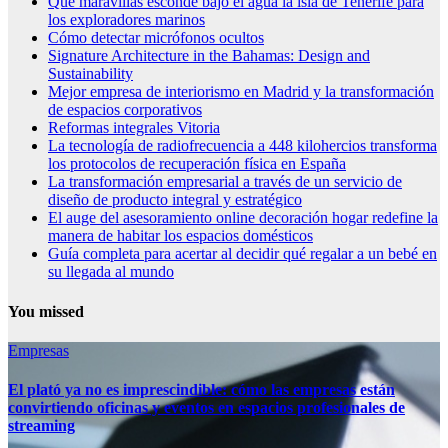
Qué maravillas esconde bajo el agua la isla de Tenerife para
los exploradores marinos
Cómo detectar micrófonos ocultos
Signature Architecture in the Bahamas: Design and
Sustainability
Mejor empresa de interiorismo en Madrid y la transformación
de espacios corporativos
Reformas integrales Vitoria
La tecnología de radiofrecuencia a 448 kilohercios transforma
los protocolos de recuperación física en España
La transformación empresarial a través de un servicio de
diseño de producto integral y estratégico
El auge del asesoramiento online decoración hogar redefine la
manera de habitar los espacios domésticos
Guía completa para acertar al decidir qué regalar a un bebé en
su llegada al mundo
You missed
Empresas
El plató ya no es imprescindible: cómo las empresas están
convirtiendo oficinas y eventos en espacios profesionales de
streaming