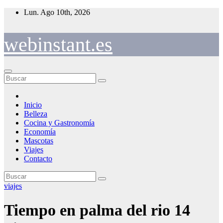
Saltar
Lun. Ago 10th, 2026
al
contenido
webinstant.es
Inicio
Belleza
Cocina y Gastronomía
Economía
Mascotas
Viajes
Contacto
viajes
Tiempo en palma del rio 14