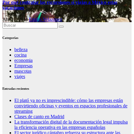
Por qué contratar las excursiones si viajas a México estas
vacaciones
Abr 26, 2024
Emilio Velazquez
Categorías
belleza
cocina
economia
Empresas
mascotas
viajes
Entradas recientes
El plató ya no es imprescindible: cómo las empresas están
convirtiendo oficinas y eventos en espacios profesionales de
streaming
Clases de canto en Madrid
La transformación digital de la documentación legal impulsa
la eficiencia operativa en las empresas españolas
El sector jurídico cántabro refuerza su estructura ante las