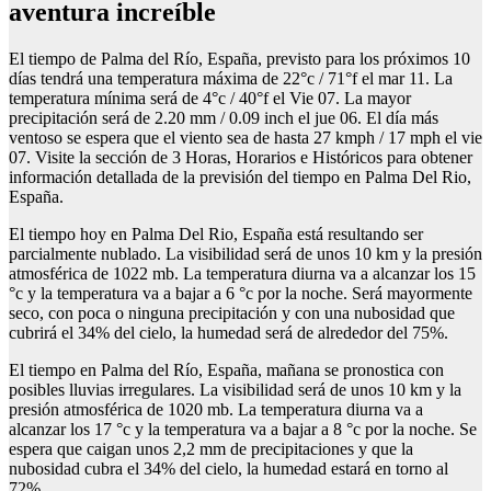
aventura increíble
El tiempo de Palma del Río, España, previsto para los próximos 10
días tendrá una temperatura máxima de 22°c / 71°f el mar 11. La
temperatura mínima será de 4°c / 40°f el Vie 07. La mayor
precipitación será de 2.20 mm / 0.09 inch el jue 06. El día más
ventoso se espera que el viento sea de hasta 27 kmph / 17 mph el vie
07. Visite la sección de 3 Horas, Horarios e Históricos para obtener
información detallada de la previsión del tiempo en Palma Del Rio,
España.
El tiempo hoy en Palma Del Rio, España está resultando ser
parcialmente nublado. La visibilidad será de unos 10 km y la presión
atmosférica de 1022 mb. La temperatura diurna va a alcanzar los 15
°c y la temperatura va a bajar a 6 °c por la noche. Será mayormente
seco, con poca o ninguna precipitación y con una nubosidad que
cubrirá el 34% del cielo, la humedad será de alrededor del 75%.
El tiempo en Palma del Río, España, mañana se pronostica con
posibles lluvias irregulares. La visibilidad será de unos 10 km y la
presión atmosférica de 1020 mb. La temperatura diurna va a
alcanzar los 17 °c y la temperatura va a bajar a 8 °c por la noche. Se
espera que caigan unos 2,2 mm de precipitaciones y que la
nubosidad cubra el 34% del cielo, la humedad estará en torno al
72%.