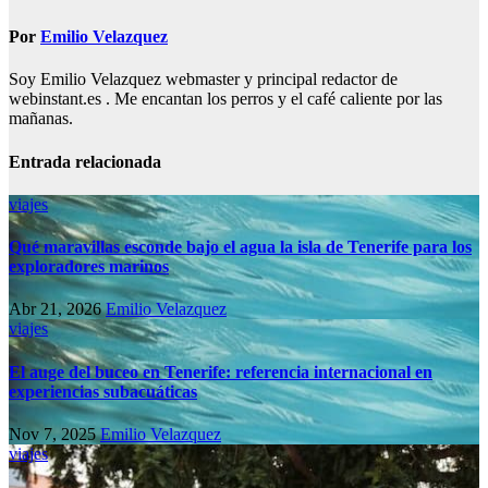
Por
Emilio Velazquez
Soy Emilio Velazquez webmaster y principal redactor de
webinstant.es . Me encantan los perros y el café caliente por las
mañanas.
Entrada relacionada
viajes
Qué maravillas esconde bajo el agua la isla de Tenerife para los
exploradores marinos
Abr 21, 2026
Emilio Velazquez
viajes
El auge del buceo en Tenerife: referencia internacional en
experiencias subacuáticas
Nov 7, 2025
Emilio Velazquez
viajes