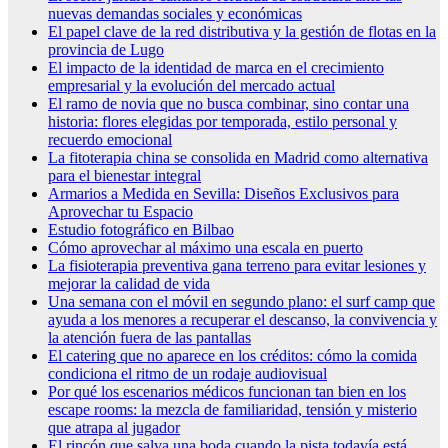
nuevas demandas sociales y económicas
El papel clave de la red distributiva y la gestión de flotas en la
provincia de Lugo
El impacto de la identidad de marca en el crecimiento
empresarial y la evolución del mercado actual
El ramo de novia que no busca combinar, sino contar una
historia: flores elegidas por temporada, estilo personal y
recuerdo emocional
La fitoterapia china se consolida en Madrid como alternativa
para el bienestar integral
Armarios a Medida en Sevilla: Diseños Exclusivos para
Aprovechar tu Espacio
Estudio fotográfico en Bilbao
Cómo aprovechar al máximo una escala en puerto
La fisioterapia preventiva gana terreno para evitar lesiones y
mejorar la calidad de vida
Una semana con el móvil en segundo plano: el surf camp que
ayuda a los menores a recuperar el descanso, la convivencia y
la atención fuera de las pantallas
El catering que no aparece en los créditos: cómo la comida
condiciona el ritmo de un rodaje audiovisual
Por qué los escenarios médicos funcionan tan bien en los
escape rooms: la mezcla de familiaridad, tensión y misterio
que atrapa al jugador
El rincón que salva una boda cuando la pista todavía está