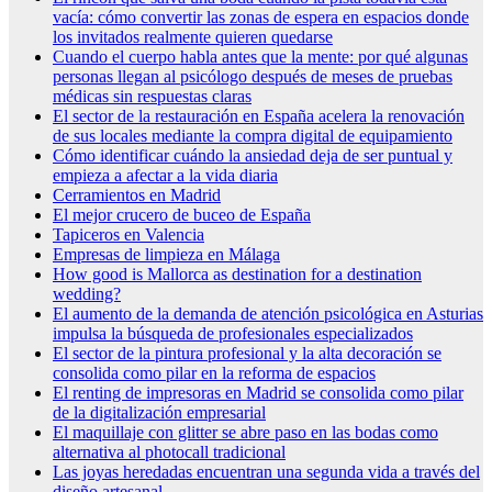
vacía: cómo convertir las zonas de espera en espacios donde
los invitados realmente quieren quedarse
Cuando el cuerpo habla antes que la mente: por qué algunas
personas llegan al psicólogo después de meses de pruebas
médicas sin respuestas claras
El sector de la restauración en España acelera la renovación
de sus locales mediante la compra digital de equipamiento
Cómo identificar cuándo la ansiedad deja de ser puntual y
empieza a afectar a la vida diaria
Cerramientos en Madrid
El mejor crucero de buceo de España
Tapiceros en Valencia
Empresas de limpieza en Málaga
How good is Mallorca as destination for a destination
wedding?
El aumento de la demanda de atención psicológica en Asturias
impulsa la búsqueda de profesionales especializados
El sector de la pintura profesional y la alta decoración se
consolida como pilar en la reforma de espacios
El renting de impresoras en Madrid se consolida como pilar
de la digitalización empresarial
El maquillaje con glitter se abre paso en las bodas como
alternativa al photocall tradicional
Las joyas heredadas encuentran una segunda vida a través del
diseño artesanal