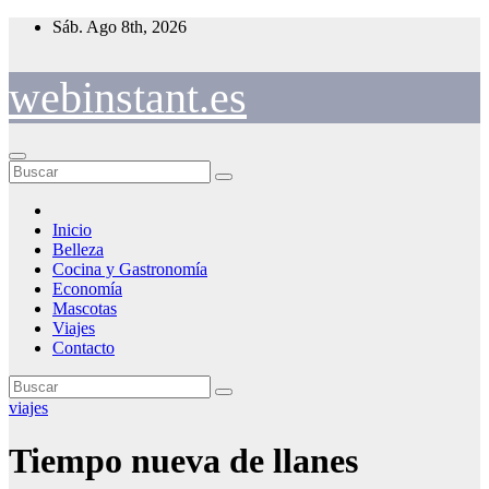
Saltar
Sáb. Ago 8th, 2026
al
contenido
webinstant.es
Inicio
Belleza
Cocina y Gastronomía
Economía
Mascotas
Viajes
Contacto
viajes
Tiempo nueva de llanes