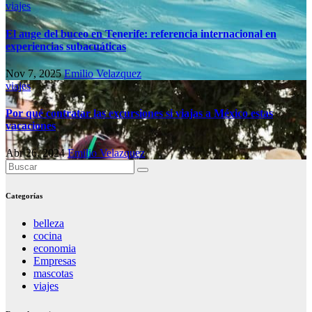
viajes
El auge del buceo en Tenerife: referencia internacional en
experiencias subacuáticas
Nov 7, 2025
Emilio Velazquez
viajes
Por qué contratar las excursiones si viajas a México estas
vacaciones
Abr 26, 2024
Emilio Velazquez
Categorías
belleza
cocina
economia
Empresas
mascotas
viajes