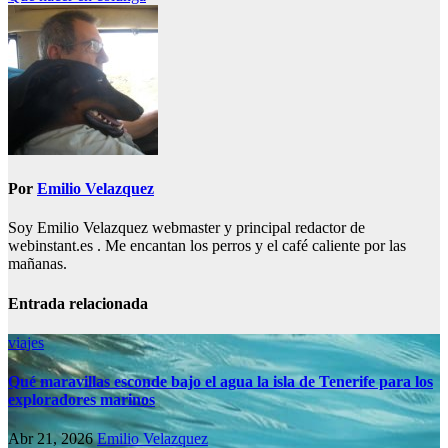
de
entradas
Por
Emilio Velazquez
Soy Emilio Velazquez webmaster y principal redactor de
webinstant.es . Me encantan los perros y el café caliente por las
mañanas.
Entrada relacionada
viajes
Qué maravillas esconde bajo el agua la isla de Tenerife para los
exploradores marinos
Abr 21, 2026
Emilio Velazquez