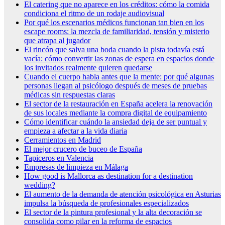
El catering que no aparece en los créditos: cómo la comida
condiciona el ritmo de un rodaje audiovisual
Por qué los escenarios médicos funcionan tan bien en los
escape rooms: la mezcla de familiaridad, tensión y misterio
que atrapa al jugador
El rincón que salva una boda cuando la pista todavía está
vacía: cómo convertir las zonas de espera en espacios donde
los invitados realmente quieren quedarse
Cuando el cuerpo habla antes que la mente: por qué algunas
personas llegan al psicólogo después de meses de pruebas
médicas sin respuestas claras
El sector de la restauración en España acelera la renovación
de sus locales mediante la compra digital de equipamiento
Cómo identificar cuándo la ansiedad deja de ser puntual y
empieza a afectar a la vida diaria
Cerramientos en Madrid
El mejor crucero de buceo de España
Tapiceros en Valencia
Empresas de limpieza en Málaga
How good is Mallorca as destination for a destination
wedding?
El aumento de la demanda de atención psicológica en Asturias
impulsa la búsqueda de profesionales especializados
El sector de la pintura profesional y la alta decoración se
consolida como pilar en la reforma de espacios