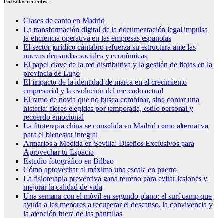
Entradas recientes
Clases de canto en Madrid
La transformación digital de la documentación legal impulsa
la eficiencia operativa en las empresas españolas
El sector jurídico cántabro refuerza su estructura ante las
nuevas demandas sociales y económicas
El papel clave de la red distributiva y la gestión de flotas en la
provincia de Lugo
El impacto de la identidad de marca en el crecimiento
empresarial y la evolución del mercado actual
El ramo de novia que no busca combinar, sino contar una
historia: flores elegidas por temporada, estilo personal y
recuerdo emocional
La fitoterapia china se consolida en Madrid como alternativa
para el bienestar integral
Armarios a Medida en Sevilla: Diseños Exclusivos para
Aprovechar tu Espacio
Estudio fotográfico en Bilbao
Cómo aprovechar al máximo una escala en puerto
La fisioterapia preventiva gana terreno para evitar lesiones y
mejorar la calidad de vida
Una semana con el móvil en segundo plano: el surf camp que
ayuda a los menores a recuperar el descanso, la convivencia y
la atención fuera de las pantallas