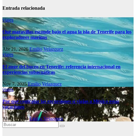
Entrada relacionada
viajes
Qué maravillas esconde bajo el agua la isla de Tenerife para los
exploradores marinos
Abr 21, 2026
Emilio Velazquez
viajes
El auge del buceo en Tenerife: referencia internacional en
experiencias subacuáticas
Nov 7, 2025
Emilio Velazquez
viajes
Por qué contratar las excursiones si viajas a México estas
vacaciones
Abr 26, 2024
Emilio Velazquez