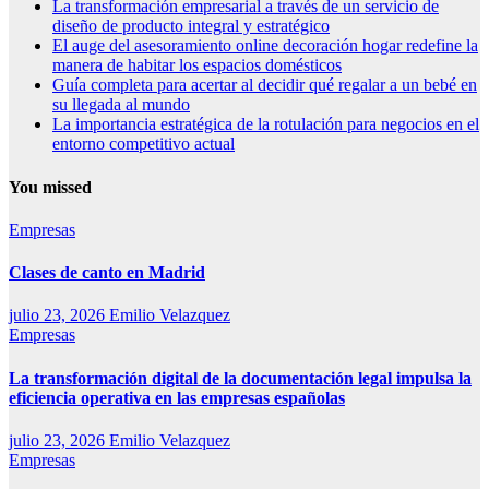
La transformación empresarial a través de un servicio de
diseño de producto integral y estratégico
El auge del asesoramiento online decoración hogar redefine la
manera de habitar los espacios domésticos
Guía completa para acertar al decidir qué regalar a un bebé en
su llegada al mundo
La importancia estratégica de la rotulación para negocios en el
entorno competitivo actual
You missed
Empresas
Clases de canto en Madrid
julio 23, 2026
Emilio Velazquez
Empresas
La transformación digital de la documentación legal impulsa la
eficiencia operativa en las empresas españolas
julio 23, 2026
Emilio Velazquez
Empresas