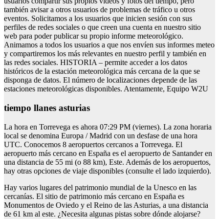
usuarios compartir sus propios vídeos y fotos del tiempo, pero
también avisar a otros usuarios de problemas de tráfico u otros
eventos. Solicitamos a los usuarios que inicien sesión con sus
perfiles de redes sociales o que creen una cuenta en nuestro sitio
web para poder publicar su propio informe meteorológico.
Animamos a todos los usuarios a que nos envíen sus informes meteo
y compartiremos los más relevantes en nuestro perfil y también en
las redes sociales. HISTORIA – permite acceder a los datos
históricos de la estación meteorológica más cercana de la que se
disponga de datos. El número de localizaciones depende de las
estaciones meteorológicas disponibles. Atentamente, Equipo W2U
tiempo llanes asturias
La hora en Torrevega es ahora 07:29 PM (viernes). La zona horaria
local se denomina Europa / Madrid con un desfase de una hora
UTC. Conocemos 8 aeropuertos cercanos a Torrevega. El
aeropuerto más cercano en España es el aeropuerto de Santander en
una distancia de 55 mi (o 88 km), Este. Además de los aeropuertos,
hay otras opciones de viaje disponibles (consulte el lado izquierdo).
Hay varios lugares del patrimonio mundial de la Unesco en las
cercanías. El sitio de patrimonio más cercano en España es
Monumentos de Oviedo y el Reino de las Asturias, a una distancia
de 61 km al este. ¿Necesita algunas pistas sobre dónde alojarse?