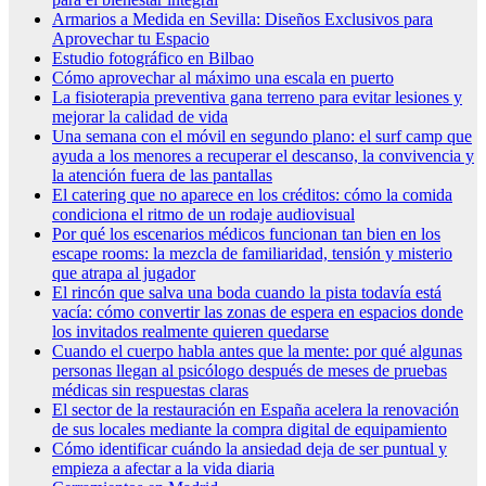
Armarios a Medida en Sevilla: Diseños Exclusivos para
Aprovechar tu Espacio
Estudio fotográfico en Bilbao
Cómo aprovechar al máximo una escala en puerto
La fisioterapia preventiva gana terreno para evitar lesiones y
mejorar la calidad de vida
Una semana con el móvil en segundo plano: el surf camp que
ayuda a los menores a recuperar el descanso, la convivencia y
la atención fuera de las pantallas
El catering que no aparece en los créditos: cómo la comida
condiciona el ritmo de un rodaje audiovisual
Por qué los escenarios médicos funcionan tan bien en los
escape rooms: la mezcla de familiaridad, tensión y misterio
que atrapa al jugador
El rincón que salva una boda cuando la pista todavía está
vacía: cómo convertir las zonas de espera en espacios donde
los invitados realmente quieren quedarse
Cuando el cuerpo habla antes que la mente: por qué algunas
personas llegan al psicólogo después de meses de pruebas
médicas sin respuestas claras
El sector de la restauración en España acelera la renovación
de sus locales mediante la compra digital de equipamiento
Cómo identificar cuándo la ansiedad deja de ser puntual y
empieza a afectar a la vida diaria