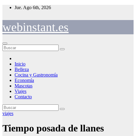
Saltar
Jue. Ago 6th, 2026
al
contenido
webinstant.es
Inicio
Belleza
Cocina y Gastronomía
Economía
Mascotas
Viajes
Contacto
viajes
Tiempo posada de llanes