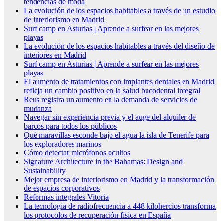
tendencias de moda
La evolución de los espacios habitables a través de un estudio
de interiorismo en Madrid
Surf camp en Asturias | Aprende a surfear en las mejores
playas
La evolución de los espacios habitables a través del diseño de
interiores en Madrid
Surf camp en Asturias | Aprende a surfear en las mejores
playas
El aumento de tratamientos con implantes dentales en Madrid
refleja un cambio positivo en la salud bucodental integral
Reus registra un aumento en la demanda de servicios de
mudanza
Navegar sin experiencia previa y el auge del alquiler de
barcos para todos los públicos
Qué maravillas esconde bajo el agua la isla de Tenerife para
los exploradores marinos
Cómo detectar micrófonos ocultos
Signature Architecture in the Bahamas: Design and
Sustainability
Mejor empresa de interiorismo en Madrid y la transformación
de espacios corporativos
Reformas integrales Vitoria
La tecnología de radiofrecuencia a 448 kilohercios transforma
los protocolos de recuperación física en España