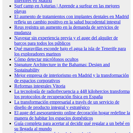
interiores en Madrid
Surf camp en Asturias | Aprende a surfear en las mejores
playas
El aumento de tratamientos con implantes dentales en Madrid
refleja un cambio positivo en la salud bucodental integral
Reus registra un aumento en la demanda de servicios de
mudanza
Navegar sin experiencia previa y el auge del alquiler de
barcos para todos los públicos
Qué maravillas esconde bajo el agua la isla de Tenerife para
los exploradores marinos
Cómo detectar micrófonos ocultos
Signature Architecture in the Bahamas: Design and
Sustainability
Mejor empresa de interiorismo en Madrid y la transformación
de espacios corporativos
Reformas integrales Vitoria
La tecnología de radiofrecuencia a 448 kilohercios transforma
los protocolos de recuperación física en España
La transformación empresarial a través de un servicio de
diseño de producto integral y estratégico
El auge del asesoramiento online decoración hogar redefine la
manera de habitar los espacios domésticos
Guía completa para acertar al decidir qué regalar a un bebé en
su llegada al mundo