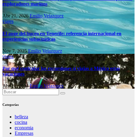
exploradores marinos
Abr 21, 2026
Emilio Velazquez
viajes
El auge del buceo en Tenerife: referencia internacional en
experiencias subacuáticas
Nov 7, 2025
Emilio Velazquez
viajes
Por qué contratar las excursiones si viajas a México estas
vacaciones
Abr 26, 2024
Emilio Velazquez
Categorías
belleza
cocina
economia
Empresas