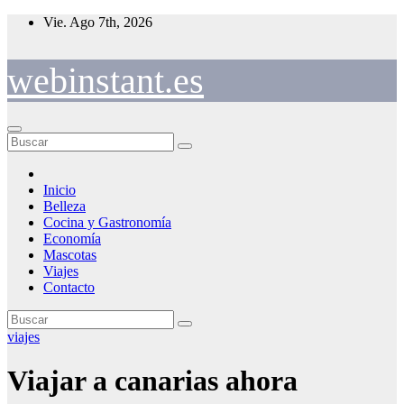
Saltar
Vie. Ago 7th, 2026
al
contenido
webinstant.es
Inicio
Belleza
Cocina y Gastronomía
Economía
Mascotas
Viajes
Contacto
viajes
Viajar a canarias ahora