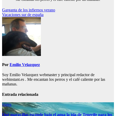
Navegación
Garganta de los infiernos verano
Vacaciones sur de españa
de
entradas
Por
Emilio Velazquez
Soy Emilio Velazquez webmaster y principal redactor de
webinstant.es . Me encantan los perros y el café caliente por las
mañanas.
Entrada relacionada
viajes
Qué maravillas esconde bajo el agua la isla de Tenerife para los