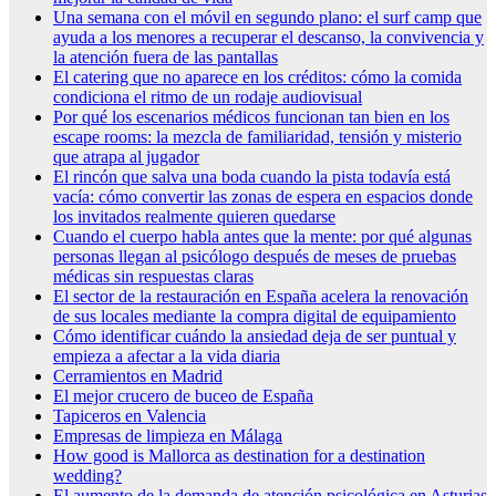
Una semana con el móvil en segundo plano: el surf camp que
ayuda a los menores a recuperar el descanso, la convivencia y
la atención fuera de las pantallas
El catering que no aparece en los créditos: cómo la comida
condiciona el ritmo de un rodaje audiovisual
Por qué los escenarios médicos funcionan tan bien en los
escape rooms: la mezcla de familiaridad, tensión y misterio
que atrapa al jugador
El rincón que salva una boda cuando la pista todavía está
vacía: cómo convertir las zonas de espera en espacios donde
los invitados realmente quieren quedarse
Cuando el cuerpo habla antes que la mente: por qué algunas
personas llegan al psicólogo después de meses de pruebas
médicas sin respuestas claras
El sector de la restauración en España acelera la renovación
de sus locales mediante la compra digital de equipamiento
Cómo identificar cuándo la ansiedad deja de ser puntual y
empieza a afectar a la vida diaria
Cerramientos en Madrid
El mejor crucero de buceo de España
Tapiceros en Valencia
Empresas de limpieza en Málaga
How good is Mallorca as destination for a destination
wedding?
El aumento de la demanda de atención psicológica en Asturias