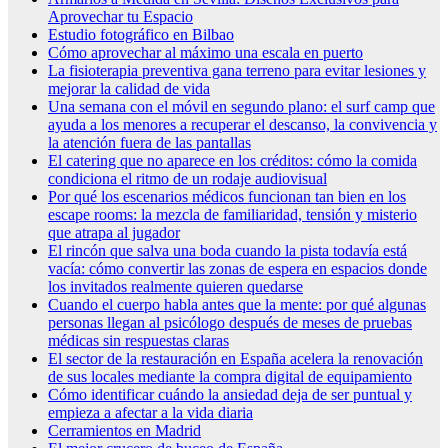
Aprovechar tu Espacio
Estudio fotográfico en Bilbao
Cómo aprovechar al máximo una escala en puerto
La fisioterapia preventiva gana terreno para evitar lesiones y
mejorar la calidad de vida
Una semana con el móvil en segundo plano: el surf camp que
ayuda a los menores a recuperar el descanso, la convivencia y
la atención fuera de las pantallas
El catering que no aparece en los créditos: cómo la comida
condiciona el ritmo de un rodaje audiovisual
Por qué los escenarios médicos funcionan tan bien en los
escape rooms: la mezcla de familiaridad, tensión y misterio
que atrapa al jugador
El rincón que salva una boda cuando la pista todavía está
vacía: cómo convertir las zonas de espera en espacios donde
los invitados realmente quieren quedarse
Cuando el cuerpo habla antes que la mente: por qué algunas
personas llegan al psicólogo después de meses de pruebas
médicas sin respuestas claras
El sector de la restauración en España acelera la renovación
de sus locales mediante la compra digital de equipamiento
Cómo identificar cuándo la ansiedad deja de ser puntual y
empieza a afectar a la vida diaria
Cerramientos en Madrid