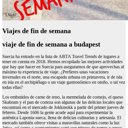
Viajes de fin de semana
viaje de fin de semana a budapest
Suecia ha entrado en la lista de ABTA Travel Trends de lugares a
tener en cuenta en 2018. Hemos recopilado las mejores actividades
que hay que hacer en Suecia para asegurarnos de que aprovechas al
máximo tu experiencia de viaje. ¿Prefieres unas vacaciones
invernales en el norte, una escapada urbana en primavera, ir de isla
en isla en el archipiélago o un viaje gastronómico en otoño, o tal vez
todas ellas?
Los embutidos de carne de reno, la mermelada de cornejo, el queso
Skabram y el pan de corteza son algunas de las delicias locales que
encontrará en el mercado de Jokkmokk a partir del primer jueves de
febrero. Desde 1606 la gente acude aquí para experimentar la
auténtica Laponia sueca, llena de delicias culinarias y artesanía. El
mercado también ofrece visitas a maravillas naturales como la luz
ártica, así como a asentamientos sami con trineos de perros y renos.