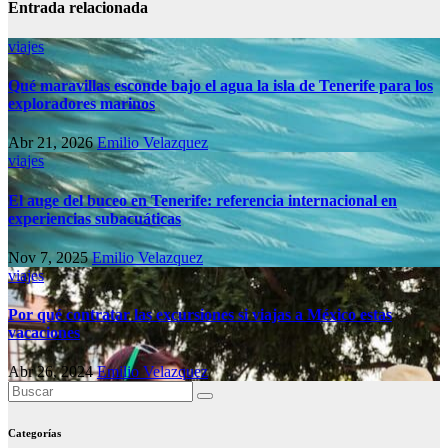
Entrada relacionada
viajes
Qué maravillas esconde bajo el agua la isla de Tenerife para los
exploradores marinos
Abr 21, 2026
Emilio Velazquez
viajes
El auge del buceo en Tenerife: referencia internacional en
experiencias subacuáticas
Nov 7, 2025
Emilio Velazquez
viajes
Por qué contratar las excursiones si viajas a México estas
vacaciones
Abr 26, 2024
Emilio Velazquez
Categorías