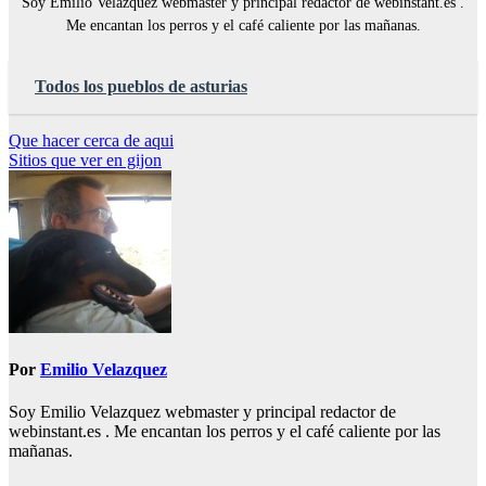
Soy Emilio Velazquez webmaster y principal redactor de webinstant.es .
Me encantan los perros y el café caliente por las mañanas.
Todos los pueblos de asturias
Navegación
Que hacer cerca de aqui
Sitios que ver en gijon
de
entradas
Por
Emilio Velazquez
Soy Emilio Velazquez webmaster y principal redactor de
webinstant.es . Me encantan los perros y el café caliente por las
mañanas.