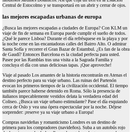
Central de Estocolmo y se transportará en un abrir y cerrar de ojos.
las mejores escapadas urbanas de europa
¿Busca las mejores escapadas a ciudades de Europa? Con KLM un
viaje de fin de semana en Europa puede cumplir el sueño de todos.
¿Qué le parece Lisboa? Durante el día refrésquese en la playa y por
la noche cene en las encantadoras calles del Bairro Alto. O admirar
Santa Sofía y recorrer el Gran Bazar de Estambul. ¿Es fan de la obra
de Gaudí? Entonces Barcelona es la ciudad perfecta para usted.
Pasee por las Ramblas tras una visita a la Sagrada Familia y
concluya el día con unas deliciosas tapas. ¡Que aproveche!
Viaje al pasado Los amantes de la historia encontrarán en Atenas el
destino perfecto para su viaje urbano. Las ruinas del Partenón
evocan los primeros tiempos de la civilización occidental. El tiempo
también parece haberse detenido en Roma. Sólo la presencia de
italianos impecablemente vestidos delata la verdadera edad del
Coliseo. ¿Busca un viaje urbano estimulante? Pase el día esquiando
cerca de Oslo y vea una ópera espectacular por la noche. Déjese
sorprender: ¡reserve ya su viaje urbano a Europa!
Compras navideñas y romanticismo Londres es un destino de
primera para los compradores (navideños). Suba a un autobús rojo