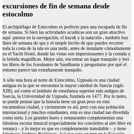
excursiones de fin de semana desde
estocolmo
El archipiélago de Estocolmo es perfecto para una escapada de fin
de semana. Si bien las actividades acuáticas son un gran atractivo
aquí -piensa en la navegación, el kayak y la natación-, también hay
fines de semana de spa y el simple hecho de que puedes recorrer
toda la costa de la isla en una tarde, antes de instalarte cómodamente
en el Yacht Hotel, donde las vistas son impresionantes y la comida y
la bebida magníficas. Mejor aún, encontrar un lugar tranquilo y leer
los libros de los Asesinatos de Sandhamn y preguntarse por qué el
entorno parece tan extrañamente tranquilo.
A sólo una hora al norte de Estocolmo, Uppsala es una ciudad
antigua en la que se encuentra la mayor catedral de Suecia (siglo
XIII), así como el instituto de enseñanza superior más antiguo de
Suecia, la Universidad de Uppsala, fundada en 1477. Por lo tanto,
se puede pensar que la historia tiene un gran peso en esta
encantadora ciudad, y ciertamente es así, pero con una población
internacional y muchos estudiantes, esta es una ciudad tan divertida
como seria. Los grandes bares y restaurantes complementan una
fabulosa escena musical (especialmente los conciertos al aire libre en
verano) – y lo mejor es que es completamente transitable – y tiene
fabulosos Jardines Botánicos. Así que coja un tren en la Estación