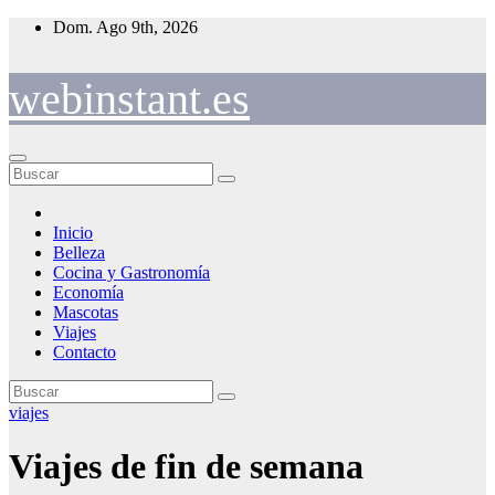
Saltar
Dom. Ago 9th, 2026
al
contenido
webinstant.es
Inicio
Belleza
Cocina y Gastronomía
Economía
Mascotas
Viajes
Contacto
viajes
Viajes de fin de semana