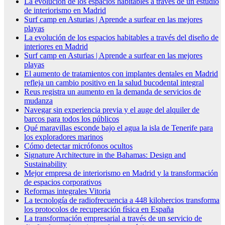
La evolución de los espacios habitables a través de un estudio
de interiorismo en Madrid
Surf camp en Asturias | Aprende a surfear en las mejores
playas
La evolución de los espacios habitables a través del diseño de
interiores en Madrid
Surf camp en Asturias | Aprende a surfear en las mejores
playas
El aumento de tratamientos con implantes dentales en Madrid
refleja un cambio positivo en la salud bucodental integral
Reus registra un aumento en la demanda de servicios de
mudanza
Navegar sin experiencia previa y el auge del alquiler de
barcos para todos los públicos
Qué maravillas esconde bajo el agua la isla de Tenerife para
los exploradores marinos
Cómo detectar micrófonos ocultos
Signature Architecture in the Bahamas: Design and
Sustainability
Mejor empresa de interiorismo en Madrid y la transformación
de espacios corporativos
Reformas integrales Vitoria
La tecnología de radiofrecuencia a 448 kilohercios transforma
los protocolos de recuperación física en España
La transformación empresarial a través de un servicio de