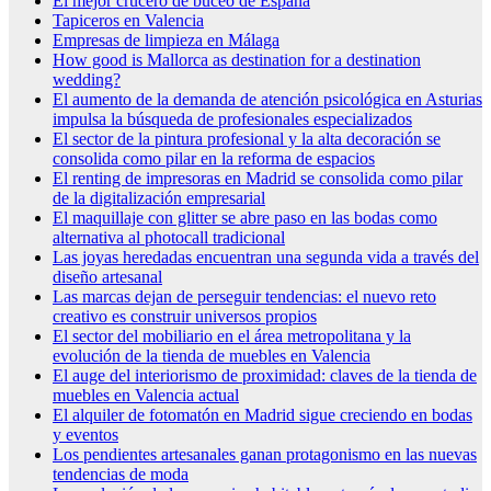
El mejor crucero de buceo de España
Tapiceros en Valencia
Empresas de limpieza en Málaga
How good is Mallorca as destination for a destination
wedding?
El aumento de la demanda de atención psicológica en Asturias
impulsa la búsqueda de profesionales especializados
El sector de la pintura profesional y la alta decoración se
consolida como pilar en la reforma de espacios
El renting de impresoras en Madrid se consolida como pilar
de la digitalización empresarial
El maquillaje con glitter se abre paso en las bodas como
alternativa al photocall tradicional
Las joyas heredadas encuentran una segunda vida a través del
diseño artesanal
Las marcas dejan de perseguir tendencias: el nuevo reto
creativo es construir universos propios
El sector del mobiliario en el área metropolitana y la
evolución de la tienda de muebles en Valencia
El auge del interiorismo de proximidad: claves de la tienda de
muebles en Valencia actual
El alquiler de fotomatón en Madrid sigue creciendo en bodas
y eventos
Los pendientes artesanales ganan protagonismo en las nuevas
tendencias de moda