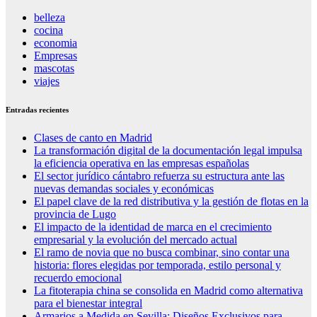
belleza
cocina
economia
Empresas
mascotas
viajes
Entradas recientes
Clases de canto en Madrid
La transformación digital de la documentación legal impulsa
la eficiencia operativa en las empresas españolas
El sector jurídico cántabro refuerza su estructura ante las
nuevas demandas sociales y económicas
El papel clave de la red distributiva y la gestión de flotas en la
provincia de Lugo
El impacto de la identidad de marca en el crecimiento
empresarial y la evolución del mercado actual
El ramo de novia que no busca combinar, sino contar una
historia: flores elegidas por temporada, estilo personal y
recuerdo emocional
La fitoterapia china se consolida en Madrid como alternativa
para el bienestar integral
Armarios a Medida en Sevilla: Diseños Exclusivos para