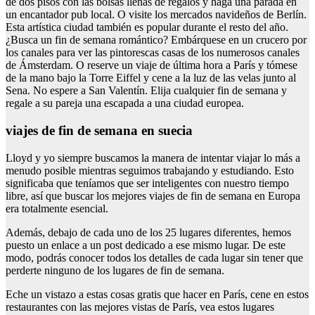
de dos pisos con las bolsas llenas de regalos y haga una parada en
un encantador pub local. O visite los mercados navideños de Berlín.
Esta artística ciudad también es popular durante el resto del año.
¿Busca un fin de semana romántico? Embárquese en un crucero por
los canales para ver las pintorescas casas de los numerosos canales
de Ámsterdam. O reserve un viaje de última hora a París y tómese
de la mano bajo la Torre Eiffel y cene a la luz de las velas junto al
Sena. No espere a San Valentín. Elija cualquier fin de semana y
regale a su pareja una escapada a una ciudad europea.
viajes de fin de semana en suecia
Lloyd y yo siempre buscamos la manera de intentar viajar lo más a
menudo posible mientras seguimos trabajando y estudiando. Esto
significaba que teníamos que ser inteligentes con nuestro tiempo
libre, así que buscar los mejores viajes de fin de semana en Europa
era totalmente esencial.
Además, debajo de cada uno de los 25 lugares diferentes, hemos
puesto un enlace a un post dedicado a ese mismo lugar. De este
modo, podrás conocer todos los detalles de cada lugar sin tener que
perderte ninguno de los lugares de fin de semana.
Eche un vistazo a estas cosas gratis que hacer en París, cene en estos
restaurantes con las mejores vistas de París, vea estos lugares