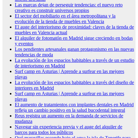
Las marcas dejan de perseguir tendencias: el nuevo reto
creativo es construir universos propios
El sector del mobiliario en el área metropolitana y la
evolución de la tienda de muebles en Valencia
El auge del interiorismo de proximidad: claves de la tienda de
muebles en Valencia actual
El alquiler de fotomatón en Madrid sigue creciendo en bodas
y eventos
Los pendientes artesanales ganan protagonismo en las nuevas
tendencias de moda
La evolución de los espacios habitables a través de un estudio
de interiorismo en Madrid
Surf camp en Asturias | Aprende a surfear en las mejores
playas
La evolución de los espacios habitables a través del diseño de
interiores en Madrid
Surf camp en Asturias | Aprende a surfear en las mejores
playas
El aumento de tratamientos con implantes dentales en Madrid
refleja un cambio positivo en la salud bucodental integral
Reus registra un aumento en la demanda de servicios de
mudanza
Navegar sin experiencia previa y el auge del alquiler de
barcos para todos los públicos
Qué maravillas esconde bajo el agua la isla de Tenerife para