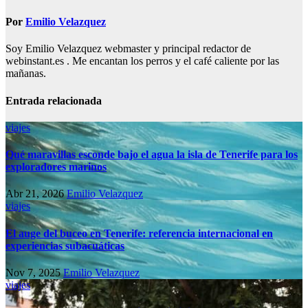
Por
Emilio Velazquez
Soy Emilio Velazquez webmaster y principal redactor de
webinstant.es . Me encantan los perros y el café caliente por las
mañanas.
Entrada relacionada
viajes
Qué maravillas esconde bajo el agua la isla de Tenerife para los
exploradores marinos
Abr 21, 2026
Emilio Velazquez
viajes
El auge del buceo en Tenerife: referencia internacional en
experiencias subacuáticas
Nov 7, 2025
Emilio Velazquez
viajes