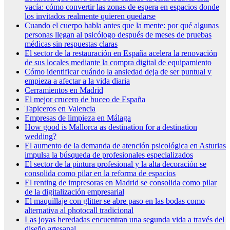
vacía: cómo convertir las zonas de espera en espacios donde
los invitados realmente quieren quedarse
Cuando el cuerpo habla antes que la mente: por qué algunas
personas llegan al psicólogo después de meses de pruebas
médicas sin respuestas claras
El sector de la restauración en España acelera la renovación
de sus locales mediante la compra digital de equipamiento
Cómo identificar cuándo la ansiedad deja de ser puntual y
empieza a afectar a la vida diaria
Cerramientos en Madrid
El mejor crucero de buceo de España
Tapiceros en Valencia
Empresas de limpieza en Málaga
How good is Mallorca as destination for a destination
wedding?
El aumento de la demanda de atención psicológica en Asturias
impulsa la búsqueda de profesionales especializados
El sector de la pintura profesional y la alta decoración se
consolida como pilar en la reforma de espacios
El renting de impresoras en Madrid se consolida como pilar
de la digitalización empresarial
El maquillaje con glitter se abre paso en las bodas como
alternativa al photocall tradicional
Las joyas heredadas encuentran una segunda vida a través del
diseño artesanal