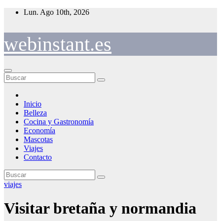
Saltar
Lun. Ago 10th, 2026
al
contenido
webinstant.es
Inicio
Belleza
Cocina y Gastronomía
Economía
Mascotas
Viajes
Contacto
viajes
Visitar bretaña y normandia