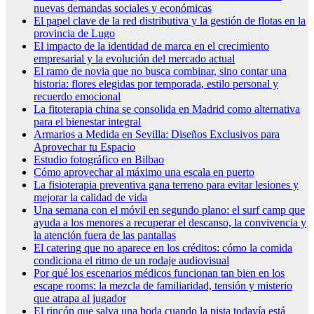
nuevas demandas sociales y económicas
El papel clave de la red distributiva y la gestión de flotas en la
provincia de Lugo
El impacto de la identidad de marca en el crecimiento
empresarial y la evolución del mercado actual
El ramo de novia que no busca combinar, sino contar una
historia: flores elegidas por temporada, estilo personal y
recuerdo emocional
La fitoterapia china se consolida en Madrid como alternativa
para el bienestar integral
Armarios a Medida en Sevilla: Diseños Exclusivos para
Aprovechar tu Espacio
Estudio fotográfico en Bilbao
Cómo aprovechar al máximo una escala en puerto
La fisioterapia preventiva gana terreno para evitar lesiones y
mejorar la calidad de vida
Una semana con el móvil en segundo plano: el surf camp que
ayuda a los menores a recuperar el descanso, la convivencia y
la atención fuera de las pantallas
El catering que no aparece en los créditos: cómo la comida
condiciona el ritmo de un rodaje audiovisual
Por qué los escenarios médicos funcionan tan bien en los
escape rooms: la mezcla de familiaridad, tensión y misterio
que atrapa al jugador
El rincón que salva una boda cuando la pista todavía está