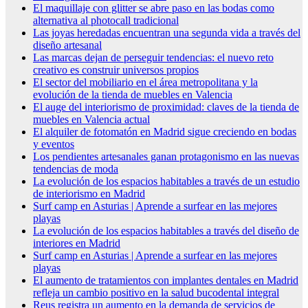
El maquillaje con glitter se abre paso en las bodas como
alternativa al photocall tradicional
Las joyas heredadas encuentran una segunda vida a través del
diseño artesanal
Las marcas dejan de perseguir tendencias: el nuevo reto
creativo es construir universos propios
El sector del mobiliario en el área metropolitana y la
evolución de la tienda de muebles en Valencia
El auge del interiorismo de proximidad: claves de la tienda de
muebles en Valencia actual
El alquiler de fotomatón en Madrid sigue creciendo en bodas
y eventos
Los pendientes artesanales ganan protagonismo en las nuevas
tendencias de moda
La evolución de los espacios habitables a través de un estudio
de interiorismo en Madrid
Surf camp en Asturias | Aprende a surfear en las mejores
playas
La evolución de los espacios habitables a través del diseño de
interiores en Madrid
Surf camp en Asturias | Aprende a surfear en las mejores
playas
El aumento de tratamientos con implantes dentales en Madrid
refleja un cambio positivo en la salud bucodental integral
Reus registra un aumento en la demanda de servicios de