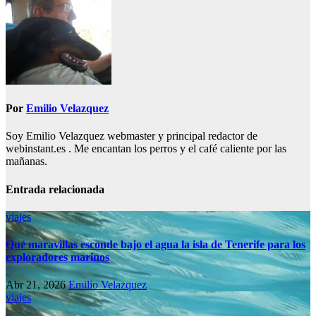
Por
Emilio Velazquez
Soy Emilio Velazquez webmaster y principal redactor de
webinstant.es . Me encantan los perros y el café caliente por las
mañanas.
Entrada relacionada
viajes
Qué maravillas esconde bajo el agua la isla de Tenerife para los
exploradores marinos
Abr 21, 2026
Emilio Velazquez
viajes