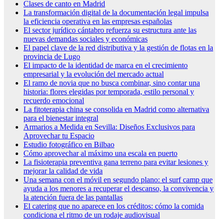
Clases de canto en Madrid
La transformación digital de la documentación legal impulsa
la eficiencia operativa en las empresas españolas
El sector jurídico cántabro refuerza su estructura ante las
nuevas demandas sociales y económicas
El papel clave de la red distributiva y la gestión de flotas en la
provincia de Lugo
El impacto de la identidad de marca en el crecimiento
empresarial y la evolución del mercado actual
El ramo de novia que no busca combinar, sino contar una
historia: flores elegidas por temporada, estilo personal y
recuerdo emocional
La fitoterapia china se consolida en Madrid como alternativa
para el bienestar integral
Armarios a Medida en Sevilla: Diseños Exclusivos para
Aprovechar tu Espacio
Estudio fotográfico en Bilbao
Cómo aprovechar al máximo una escala en puerto
La fisioterapia preventiva gana terreno para evitar lesiones y
mejorar la calidad de vida
Una semana con el móvil en segundo plano: el surf camp que
ayuda a los menores a recuperar el descanso, la convivencia y
la atención fuera de las pantallas
El catering que no aparece en los créditos: cómo la comida
condiciona el ritmo de un rodaje audiovisual