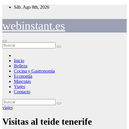
Saltar
Sáb. Ago 8th, 2026
al
contenido
webinstant.es
Inicio
Belleza
Cocina y Gastronomía
Economía
Mascotas
Viajes
Contacto
viajes
Visitas al teide tenerife