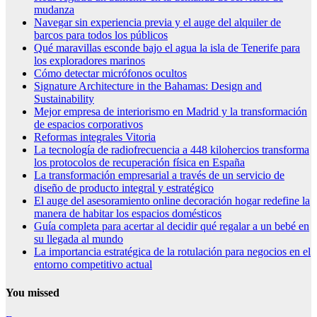
mudanza
Navegar sin experiencia previa y el auge del alquiler de
barcos para todos los públicos
Qué maravillas esconde bajo el agua la isla de Tenerife para
los exploradores marinos
Cómo detectar micrófonos ocultos
Signature Architecture in the Bahamas: Design and
Sustainability
Mejor empresa de interiorismo en Madrid y la transformación
de espacios corporativos
Reformas integrales Vitoria
La tecnología de radiofrecuencia a 448 kilohercios transforma
los protocolos de recuperación física en España
La transformación empresarial a través de un servicio de
diseño de producto integral y estratégico
El auge del asesoramiento online decoración hogar redefine la
manera de habitar los espacios domésticos
Guía completa para acertar al decidir qué regalar a un bebé en
su llegada al mundo
La importancia estratégica de la rotulación para negocios en el
entorno competitivo actual
You missed