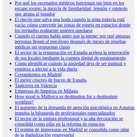
Por qué los escenarios médicos funcionan tan bien en los
escape rooms: la mezcla de familiaridad, tensión y misterio
que atrapa al jugador
El rincón que salva una boda cuando la pista todavía está
vacía: cómo convertir las zonas de espera en espacios donde
los invitados realmente quieren quedarse
Cuando el cuerpo habla antes que la mente: por qué algunas
personas llegan al psicólogo después de meses de pruebas
médicas sin respuestas claras
El sector de la restauración en España acelera la renovación
de sus locales mediante la compra digital de equipamiento
Cómo identificar cuándo la ansiedad deja de ser puntual y
empieza a afectar a la vida diaria
Cerramientos en Madrid
El mejor crucero de buceo de España
Tapiceros en Valencia
Empresas de limpieza en Málaga
How good is Mallorca as destination for a destination
wedding?
El aumento de la demanda de atención psicológica en Asturias
impulsa la búsqueda de profesionales especializados
El sector de la pintura profesional y la alta decoración se
consolida como pilar en la reforma de espacios
El renting de impresoras en Madrid se consolida como pilar
de la digitalización empresarial