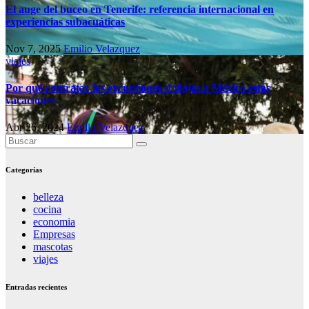
El auge del buceo en Tenerife: referencia internacional en
experiencias subacuáticas
Nov 7, 2025
Emilio Velazquez
viajes
Por qué contratar las excursiones si viajas a México estas
vacaciones
Abr 26, 2024
Emilio Velazquez
Categorías
belleza
cocina
economia
Empresas
mascotas
viajes
Entradas recientes