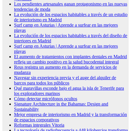
Los pendientes artesanales ganan protagonismo en las nuevas
tendencias de moda
La evolución de los espacios habitables a través de un estudio
de interiorismo en Madrid
Surf camp en Asturias | Aprende a surfear en las mejores
playas
La evolución de los espacios habitables a través del diseño de
interiores en Madrid
Surf camp en Asturias | Aprende a surfear en las mejores
playas
El aumento de tratamientos con implantes dentales en Madrid
refleja un cambio positivo en la salud bucodental integral
Reus registra un aumento en la demanda de servicios de
mudanza
Navegar sin experiencia previa y el auge del alquiler de
barcos para todos los públicos
Qué maravillas esconde bajo el agua la isla de Tenerife para
los exploradores marinos
Cómo detectar micrófonos ocultos
Signature Architecture in the Bahamas: Design and
Sustainability
Mejor empresa de interiorismo en Madrid y la transformación
de espacios corporativos
Reformas integrales Vitoria
La tecnología de radiofrecuencia a 448 kilohercios transforma