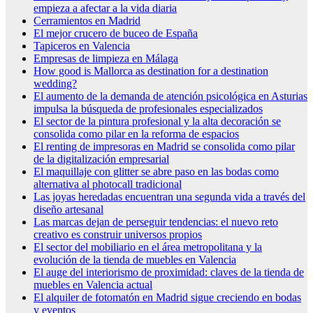
empieza a afectar a la vida diaria
Cerramientos en Madrid
El mejor crucero de buceo de España
Tapiceros en Valencia
Empresas de limpieza en Málaga
How good is Mallorca as destination for a destination
wedding?
El aumento de la demanda de atención psicológica en Asturias
impulsa la búsqueda de profesionales especializados
El sector de la pintura profesional y la alta decoración se
consolida como pilar en la reforma de espacios
El renting de impresoras en Madrid se consolida como pilar
de la digitalización empresarial
El maquillaje con glitter se abre paso en las bodas como
alternativa al photocall tradicional
Las joyas heredadas encuentran una segunda vida a través del
diseño artesanal
Las marcas dejan de perseguir tendencias: el nuevo reto
creativo es construir universos propios
El sector del mobiliario en el área metropolitana y la
evolución de la tienda de muebles en Valencia
El auge del interiorismo de proximidad: claves de la tienda de
muebles en Valencia actual
El alquiler de fotomatón en Madrid sigue creciendo en bodas
y eventos