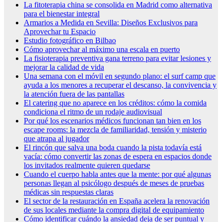
La fitoterapia china se consolida en Madrid como alternativa
para el bienestar integral
Armarios a Medida en Sevilla: Diseños Exclusivos para
Aprovechar tu Espacio
Estudio fotográfico en Bilbao
Cómo aprovechar al máximo una escala en puerto
La fisioterapia preventiva gana terreno para evitar lesiones y
mejorar la calidad de vida
Una semana con el móvil en segundo plano: el surf camp que
ayuda a los menores a recuperar el descanso, la convivencia y
la atención fuera de las pantallas
El catering que no aparece en los créditos: cómo la comida
condiciona el ritmo de un rodaje audiovisual
Por qué los escenarios médicos funcionan tan bien en los
escape rooms: la mezcla de familiaridad, tensión y misterio
que atrapa al jugador
El rincón que salva una boda cuando la pista todavía está
vacía: cómo convertir las zonas de espera en espacios donde
los invitados realmente quieren quedarse
Cuando el cuerpo habla antes que la mente: por qué algunas
personas llegan al psicólogo después de meses de pruebas
médicas sin respuestas claras
El sector de la restauración en España acelera la renovación
de sus locales mediante la compra digital de equipamiento
Cómo identificar cuándo la ansiedad deja de ser puntual y