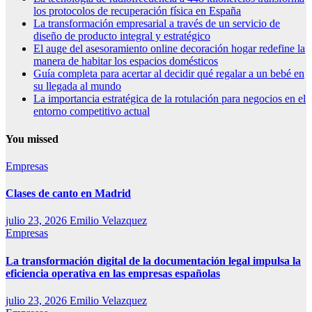
los protocolos de recuperación física en España
La transformación empresarial a través de un servicio de
diseño de producto integral y estratégico
El auge del asesoramiento online decoración hogar redefine la
manera de habitar los espacios domésticos
Guía completa para acertar al decidir qué regalar a un bebé en
su llegada al mundo
La importancia estratégica de la rotulación para negocios en el
entorno competitivo actual
You missed
Empresas
Clases de canto en Madrid
julio 23, 2026
Emilio Velazquez
Empresas
La transformación digital de la documentación legal impulsa la
eficiencia operativa en las empresas españolas
julio 23, 2026
Emilio Velazquez