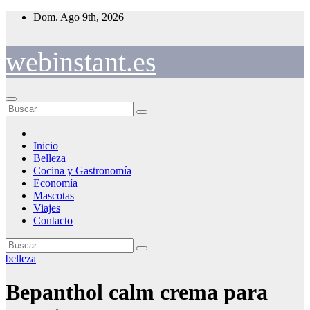
Saltar
Dom. Ago 9th, 2026
al
contenido
webinstant.es
Inicio
Belleza
Cocina y Gastronomía
Economía
Mascotas
Viajes
Contacto
belleza
Bepanthol calm crema para