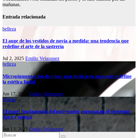
mañanas.
Entrada relacionada
belleza
El auge de los vestidos de novia a medida: una tendencia que
redefine el arte de la sastrería
Jul 2, 2025
Emilio Velazquez
belleza
Micropigmentación de cejas: una técnica en auge que redefine
la estética facial
Jun 17, 2025
Emilio Velazquez
belleza
El papel fundamental del entrenador personal en el bienestar
físico y mental
Jun 13, 2025
Emilio Velazquez