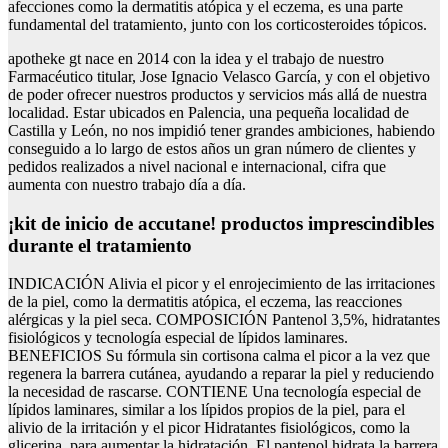
afecciones como la dermatitis atópica y el eczema, es una parte
fundamental del tratamiento, junto con los corticosteroides tópicos.
apotheke gt nace en 2014 con la idea y el trabajo de nuestro
Farmacéutico titular, Jose Ignacio Velasco García, y con el objetivo
de poder ofrecer nuestros productos y servicios más allá de nuestra
localidad. Estar ubicados en Palencia, una pequeña localidad de
Castilla y León, no nos impidió tener grandes ambiciones, habiendo
conseguido a lo largo de estos años un gran número de clientes y
pedidos realizados a nivel nacional e internacional, cifra que
aumenta con nuestro trabajo día a día.
¡kit de inicio de accutane! productos imprescindibles
durante el tratamiento
INDICACIÓN Alivia el picor y el enrojecimiento de las irritaciones
de la piel, como la dermatitis atópica, el eczema, las reacciones
alérgicas y la piel seca. COMPOSICIÓN Pantenol 3,5%, hidratantes
fisiológicos y tecnología especial de lípidos laminares.
BENEFICIOS Su fórmula sin cortisona calma el picor a la vez que
regenera la barrera cutánea, ayudando a reparar la piel y reduciendo
la necesidad de rascarse. CONTIENE Una tecnología especial de
lípidos laminares, similar a los lípidos propios de la piel, para el
alivio de la irritación y el picor Hidratantes fisiológicos, como la
glicerina, para aumentar la hidratación. El pantenol hidrata la barrera