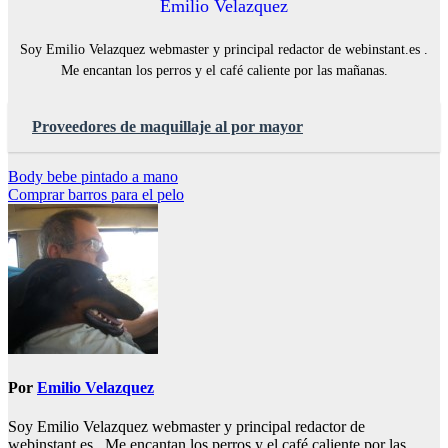
Emilio Velazquez
Soy Emilio Velazquez webmaster y principal redactor de webinstant.es .
Me encantan los perros y el café caliente por las mañanas.
Proveedores de maquillaje al por mayor
Navegación
Body bebe pintado a mano
Comprar barros para el pelo
de
entradas
Por
Emilio Velazquez
Soy Emilio Velazquez webmaster y principal redactor de
webinstant.es . Me encantan los perros y el café caliente por las