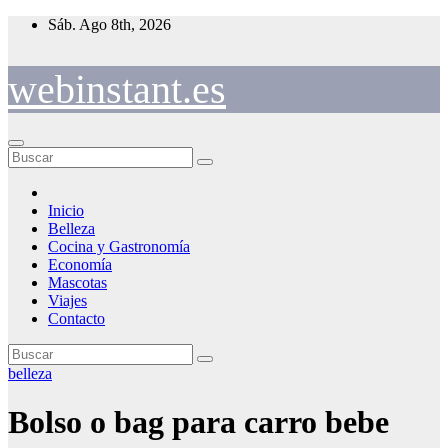
Saltar
Sáb. Ago 8th, 2026
al
contenido
webinstant.es
Inicio
Belleza
Cocina y Gastronomía
Economía
Mascotas
Viajes
Contacto
belleza
Bolso o bag para carro bebe