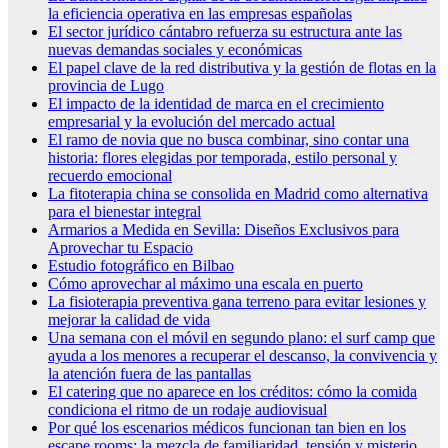
la eficiencia operativa en las empresas españolas
El sector jurídico cántabro refuerza su estructura ante las
nuevas demandas sociales y económicas
El papel clave de la red distributiva y la gestión de flotas en la
provincia de Lugo
El impacto de la identidad de marca en el crecimiento
empresarial y la evolución del mercado actual
El ramo de novia que no busca combinar, sino contar una
historia: flores elegidas por temporada, estilo personal y
recuerdo emocional
La fitoterapia china se consolida en Madrid como alternativa
para el bienestar integral
Armarios a Medida en Sevilla: Diseños Exclusivos para
Aprovechar tu Espacio
Estudio fotográfico en Bilbao
Cómo aprovechar al máximo una escala en puerto
La fisioterapia preventiva gana terreno para evitar lesiones y
mejorar la calidad de vida
Una semana con el móvil en segundo plano: el surf camp que
ayuda a los menores a recuperar el descanso, la convivencia y
la atención fuera de las pantallas
El catering que no aparece en los créditos: cómo la comida
condiciona el ritmo de un rodaje audiovisual
Por qué los escenarios médicos funcionan tan bien en los
escape rooms: la mezcla de familiaridad, tensión y misterio