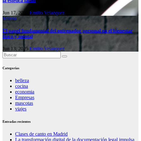
la estética facial
Jun 17, 2025
Emilio Velazquez
belleza
El papel fundamental del entrenador personal en el bienestar
físico y mental
Jun 13, 2025
Emilio Velazquez
Categorías
belleza
cocina
economia
Empresas
mascotas
viajes
Entradas recientes
Clases de canto en Madrid
La transformación digital de la documentación legal impulsa