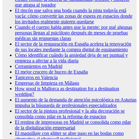
que atrapa al jugador
El rincón que salva una boda cuando la pista todavía está
vacía: cómo convertir las zonas de espera en espacios donde
los invitados realmente quieren quedarse
Cuando el cuerpo habla antes que la mente: por qué algunas
personas llegan al psicólogo después de meses de pruebas
médicas sin respuestas claras
El sector de la restauración en España acelera la renovación
de sus locales mediante la compra digital de equipamiento
Cómo identificar cuándo la ansiedad deja de ser puntual y
empieza a afectar a la vida diaria
Cerramientos en Madrid
El mejor crucero de buceo de España
Tapiceros en Valencia
Empresas de limpieza en Málaga
How good is Mallorca as destination for a destination
wedding?
El aumento de la demanda de atención psicológica en Asturias
impulsa la búsqueda de profesionales especializados
El sector de la pintura profesional y la alta decoración se
consolida como pilar en la reforma de espacios
El renting de impresoras en Madrid se consolida como pilar
de la digitalización empresarial
El maquillaje con glitter se abre paso en las bodas como
alternativa al photocall tradicional