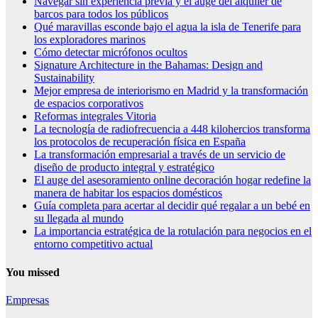
Navegar sin experiencia previa y el auge del alquiler de
barcos para todos los públicos
Qué maravillas esconde bajo el agua la isla de Tenerife para
los exploradores marinos
Cómo detectar micrófonos ocultos
Signature Architecture in the Bahamas: Design and
Sustainability
Mejor empresa de interiorismo en Madrid y la transformación
de espacios corporativos
Reformas integrales Vitoria
La tecnología de radiofrecuencia a 448 kilohercios transforma
los protocolos de recuperación física en España
La transformación empresarial a través de un servicio de
diseño de producto integral y estratégico
El auge del asesoramiento online decoración hogar redefine la
manera de habitar los espacios domésticos
Guía completa para acertar al decidir qué regalar a un bebé en
su llegada al mundo
La importancia estratégica de la rotulación para negocios en el
entorno competitivo actual
You missed
Empresas