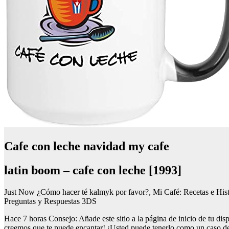
Cafe con leche navidad my cafe
latin boom – cafe con leche [1993]
Just Now ¿Cómo hacer té kalmyk por favor?, Mi Café: Recetas e Hist
Preguntas y Respuestas 3DS
Hace 7 horas Consejo: Añade este sitio a la página de inicio de tu dis
creemos que te puede encantar! ¡Usted puede tenerlo como un caso d