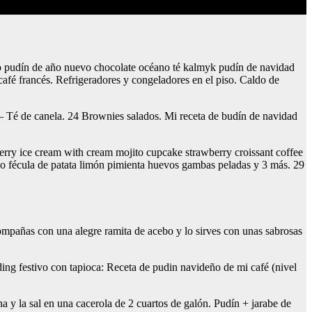
o pudín de año nuevo chocolate océano té kalmyk pudín de navidad
café francés. Refrigeradores y congeladores en el piso. Caldo de
a – Té de canela. 24 Brownies salados. Mi receta de budín de navidad
erry ice cream with cream mojito cupcake strawberry croissant coffee
do fécula de patata limón pimienta huevos gambas peladas y 3 más. 29
ompañas con una alegre ramita de acebo y lo sirves con unas sabrosas
ing festivo con tapioca: Receta de pudin navideño de mi café (nivel
na y la sal en una cacerola de 2 cuartos de galón. Pudín + jarabe de