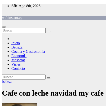
Saltar
Sáb. Ago 8th, 2026
al
contenido
webinstant.es
Inicio
Belleza
Cocina y Gastronomía
Economía
Mascotas
Viajes
Contacto
belleza
Cafe con leche navidad my cafe