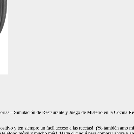
orias – Simulación de Restaurante y Juego de Misterio en la Cocina R
positivo y ten siempre un fácil acceso a las recetas!. ¡Yo también amo m
e teléfono móvil y mucho más! ¡Haga clic aquí para comprar ahora y ap