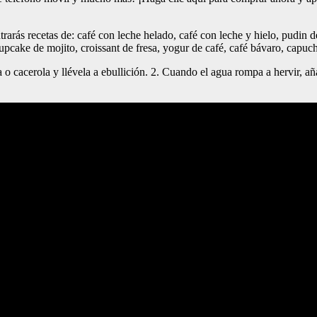
trarás recetas de: café con leche helado, café con leche y hielo, pudin
upcake de mojito, croissant de fresa, yogur de café, café bávaro, capuch
 o cacerola y llévela a ebullición. 2. Cuando el agua rompa a hervir, aña