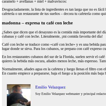
caramelo + avellanas + miel + malvaviscos:
Desgraciadamente, la lista de ingredientes es tan larga que no es fácil
cafetería o un restaurante de tus sueños – decora tu cafetería como qu
madonna – expresa tu café con leche
¿Sabes que dicen que el desayuno es la comida más importante del día?
cubanas y café con leche. Literalmente, ¡mi comida favorita del día!
Café con leche se traduce como «café con leche» y es una bebida para
lugar donde se sirva. Para los cubanos, se prepara con café expreso cu
En los restaurantes cubanos del sur de la Florida, suelen servir el ca
quieres la bebida más oscura, añades menos leche, más espresso. Tam
Normalmente, añades agua en la cafetera y luego llenas el filtro con el
En cuanto empiece a prepararse, baja el fuego a la posición más baja ha
Emilio Velazquez
Soy Emilio Velazquez webmaster y principal redactor 