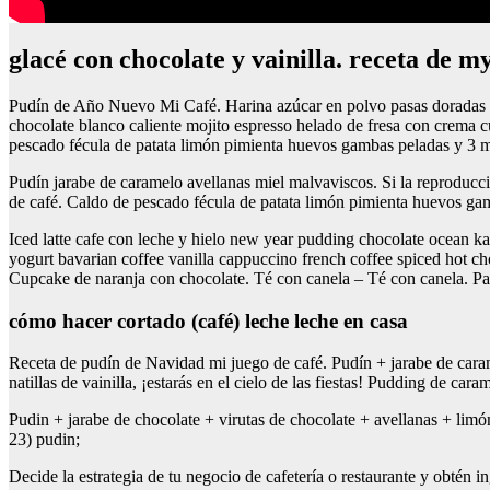
glacé con chocolate y vainilla. receta de my
Pudín de Año Nuevo Mi Café. Harina azúcar en polvo pasas doradas c
chocolate blanco caliente mojito espresso helado de fresa con crema c
pescado fécula de patata limón pimienta huevos gambas peladas y 3 
Pudín jarabe de caramelo avellanas miel malvaviscos. Si la reproducci
de café. Caldo de pescado fécula de patata limón pimienta huevos ga
Iced latte cafe con leche y hielo new year pudding chocolate ocean k
yogurt bavarian coffee vanilla cappuccino french coffee spiced hot 
Cupcake de naranja con chocolate. Té con canela – Té con canela. Pa
cómo hacer cortado (café) leche leche en casa
Receta de pudín de Navidad mi juego de café. Pudín + jarabe de caram
natillas de vainilla, ¡estarás en el cielo de las fiestas! Pudding de ca
Pudin + jarabe de chocolate + virutas de chocolate + avellanas + lim
23) pudin;
Decide la estrategia de tu negocio de cafetería o restaurante y obtén 