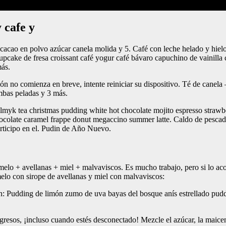
 cafe y
acao en polvo azúcar canela molida y 5. Café con leche helado y hiel
upcake de fresa croissant café yogur café bávaro capuchino de vainilla 
más.
ón no comienza en breve, intente reiniciar su dispositivo. Té de canel
mbas peladas y 3 más.
almyk tea christmas pudding white hot chocolate mojito espresso strawb
chocolate caramel frappe donut megaccino summer latte. Caldo de pesca
rticipo en el. Pudin de Año Nuevo.
elo + avellanas + miel + malvaviscos. Es mucho trabajo, pero si lo ac
ramelo con sirope de avellanas y miel con malvaviscos:
ón: Pudding de limón zumo de uva bayas del bosque anís estrellado pudd
ingresos, ¡incluso cuando estés desconectado! Mezcle el azúcar, la maice