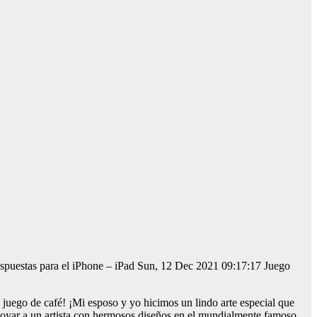
espuestas para el iPhone – iPad Sun, 12 Dec 2021 09:17:17 Juego
i juego de café! ¡Mi esposo y yo hicimos un lindo arte especial que
oyar a un artista con hermosos diseños en el mundialmente famoso