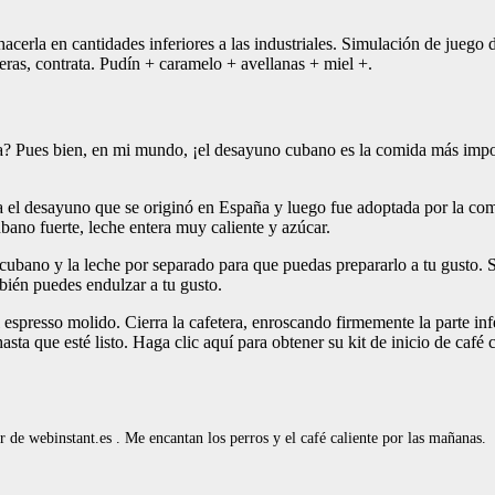
 hacerla en cantidades inferiores a las industriales. Simulación de juego
ieras, contrata. Pudín + caramelo + avellanas + miel +.
 Pues bien, en mi mundo, ¡el desayuno cubano es la comida más importan
 el desayuno que se originó en España y luego fue adoptada por la com
bano fuerte, leche entera muy caliente y azúcar.
fé cubano y la leche por separado para que puedas prepararlo a tu gusto.
bién puedes endulzar a tu gusto.
 espresso molido. Cierra la cafetera, enroscando firmemente la parte infe
sta que esté listo. Haga clic aquí para obtener su kit de inicio de café
de webinstant.es . Me encantan los perros y el café caliente por las mañanas.