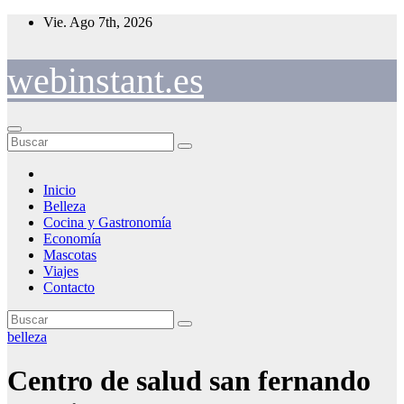
Saltar
Vie. Ago 7th, 2026
al
contenido
webinstant.es
Inicio
Belleza
Cocina y Gastronomía
Economía
Mascotas
Viajes
Contacto
belleza
Centro de salud san fernando