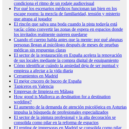
condiciona el ritmo de un rodaje audiovisual
Por qué los escenarios médicos funcionan tan bien en los
escape rooms: la mezcla de familiaridad, tensión y misterio
que atrapa al jugador
El rincón que salva una boda cuando la pista todavía está
vacía: cómo convertir las zonas de espera en espacios donde
los invitados realmente quieren quedarse
Cuando el cuerpo habla antes que la mente: por qué algunas
personas llegan al psicólogo después de meses de pruebas
médicas sin respuestas claras
El sector de la restauración en España acelera la renovación
de sus locales mediante la compra digital de equipamiento
Cómo identificar cuándo la ansiedad deja de ser puntual y
empieza a afectar a la vida diaria
Cerramientos en Madrid
El mejor crucero de buceo de España
Tapiceros en Valencia
Empresas de limpieza en Málaga
How good is Mallorca as destination for a destination
wedding?
El aumento de la demanda de atención psicológica en Asturias
impulsa la búsqueda de profesionales especializados
El sector de la pintura profesional y la alta decoración se
consolida como pilar en la reforma de espacios
El renting de impresoras en Madrid se consolida como pilar