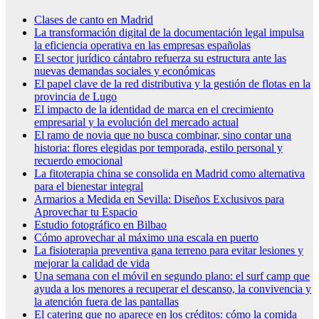
Clases de canto en Madrid
La transformación digital de la documentación legal impulsa
la eficiencia operativa en las empresas españolas
El sector jurídico cántabro refuerza su estructura ante las
nuevas demandas sociales y económicas
El papel clave de la red distributiva y la gestión de flotas en la
provincia de Lugo
El impacto de la identidad de marca en el crecimiento
empresarial y la evolución del mercado actual
El ramo de novia que no busca combinar, sino contar una
historia: flores elegidas por temporada, estilo personal y
recuerdo emocional
La fitoterapia china se consolida en Madrid como alternativa
para el bienestar integral
Armarios a Medida en Sevilla: Diseños Exclusivos para
Aprovechar tu Espacio
Estudio fotográfico en Bilbao
Cómo aprovechar al máximo una escala en puerto
La fisioterapia preventiva gana terreno para evitar lesiones y
mejorar la calidad de vida
Una semana con el móvil en segundo plano: el surf camp que
ayuda a los menores a recuperar el descanso, la convivencia y
la atención fuera de las pantallas
El catering que no aparece en los créditos: cómo la comida