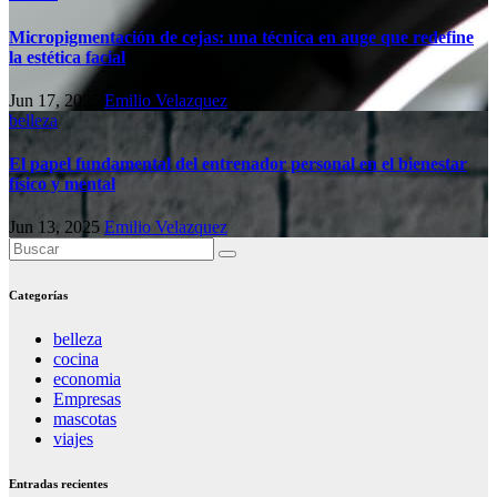
Micropigmentación de cejas: una técnica en auge que redefine
la estética facial
Jun 17, 2025
Emilio Velazquez
belleza
El papel fundamental del entrenador personal en el bienestar
físico y mental
Jun 13, 2025
Emilio Velazquez
Categorías
belleza
cocina
economia
Empresas
mascotas
viajes
Entradas recientes