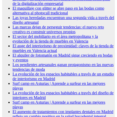
de la digitalización empresarial
El maquillaje con glitter se abre paso en las bodas como
alternativa al photocall tradicional
Las joyas heredadas encuentran una segunda vida a través del
diseño artesanal
Las marcas dejan de perseguir tendencias: el nuevo reto
creativo es construir universos propios
El sector del mobiliario en el área metropolitana y la
evolución de la tienda de muebles en Valencia
El auge del interiorismo de proximidad: claves de la tienda de
muebles en Valencia actual
El alquiler de fotomatón en Madrid sigue creciendo en bodas
y eventos
Los pendientes artesanales ganan protagonismo en las nuevas
tendencias de moda
La evolución de los espacios habitables a través de un estudio
de interiorismo en Madrid
Surf camp en Asturias | Aprende a surfear en las mejores
playas
La evolución de los espacios habitables a través del diseño de
interiores en Madrid
Surf camp en Asturias | Aprende a surfear en las mejores
playas
El aumento de tratamientos con implantes dentales en Madrid
refleja un cambio positivo en la salud bucodental integral