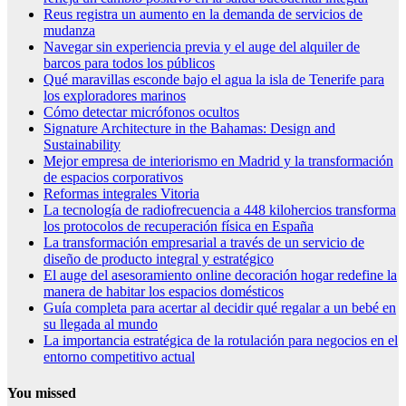
Reus registra un aumento en la demanda de servicios de
mudanza
Navegar sin experiencia previa y el auge del alquiler de
barcos para todos los públicos
Qué maravillas esconde bajo el agua la isla de Tenerife para
los exploradores marinos
Cómo detectar micrófonos ocultos
Signature Architecture in the Bahamas: Design and
Sustainability
Mejor empresa de interiorismo en Madrid y la transformación
de espacios corporativos
Reformas integrales Vitoria
La tecnología de radiofrecuencia a 448 kilohercios transforma
los protocolos de recuperación física en España
La transformación empresarial a través de un servicio de
diseño de producto integral y estratégico
El auge del asesoramiento online decoración hogar redefine la
manera de habitar los espacios domésticos
Guía completa para acertar al decidir qué regalar a un bebé en
su llegada al mundo
La importancia estratégica de la rotulación para negocios en el
entorno competitivo actual
You missed