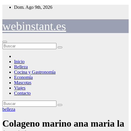
Saltar
Dom. Ago 9th, 2026
al
contenido
webinstant.es
Inicio
Belleza
Cocina y Gastronomía
Economía
Mascotas
Viajes
Contacto
belleza
Colageno marino ana maria la