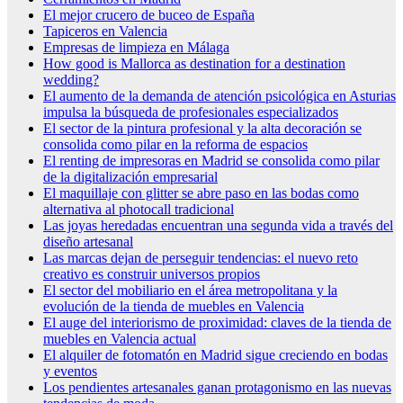
El mejor crucero de buceo de España
Tapiceros en Valencia
Empresas de limpieza en Málaga
How good is Mallorca as destination for a destination
wedding?
El aumento de la demanda de atención psicológica en Asturias
impulsa la búsqueda de profesionales especializados
El sector de la pintura profesional y la alta decoración se
consolida como pilar en la reforma de espacios
El renting de impresoras en Madrid se consolida como pilar
de la digitalización empresarial
El maquillaje con glitter se abre paso en las bodas como
alternativa al photocall tradicional
Las joyas heredadas encuentran una segunda vida a través del
diseño artesanal
Las marcas dejan de perseguir tendencias: el nuevo reto
creativo es construir universos propios
El sector del mobiliario en el área metropolitana y la
evolución de la tienda de muebles en Valencia
El auge del interiorismo de proximidad: claves de la tienda de
muebles en Valencia actual
El alquiler de fotomatón en Madrid sigue creciendo en bodas
y eventos
Los pendientes artesanales ganan protagonismo en las nuevas