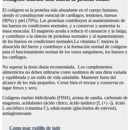
El colágeno es la proteína más abundante en el cuerpo humano,
siendo el constituyente esencial de cartílagos, tendones, huesos
(90%) y piel (70%). Las proteínas contribuyen al mantenimiento de
los huesos en condiciones normales, y a conservar y aumentar la
masa muscular. El magnesio ayuda a reducir el cansancio y la fatiga,
y contribuye a la síntesis de proteínas normales y al mantenimiento
de los huesos en condiciones normales.La vitamina C mejora la
absorción del hierro y contribuye a la formación normal de colágeno
para el funcionamiento normal de los vasos sanguíneos, los huesos y
los cartílagos.
No superar la dosis diaria recomendada. Los complementos
alimenticios no deben utilizarse como sustitutos de una dieta variada
y equilibrada y un estilo de vida saludable. Mantener fuera del
alcance de los más pequeños. Cerrar bien el envase y conservar en
lugar fresco y seco.
Colágeno marino hidrolizado (FISH), aroma de sandía, carbonato de
magnesio, acidulantes (ácido cítrico, ácido tartárico [L (+) -]), ácido
L-ascórbico (vitamina C), edulcorante (glucósidos de esteviol),
antiaglomerante.
Como usar rodillo de jade