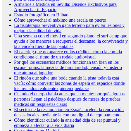
Armarios a Medida en Sevilla: Diseños Exclusivos para
Aprovechar tu Espacio
Estudio fotográfico en Bilbao
Cómo aprovechar al máximo una escala en puerto
La fisioterapia preventiva gana terreno para evitar lesiones y
mejorar la calidad de vida
Una semana con el móvil en segundo plano: el surf camp que
ayuda a los menores a recuperar el descanso, la convivencia y
la atención fuera de las pantallas
El catering que no aparece en los créditos: cómo la comida
condiciona el ritmo de un rodaje audiovisual
Por qué los escenarios médicos funcionan tan bien en los
escape rooms: la mezcla de familiaridad, tensión y misterio
que atrapa al jugador
El rincón que salva una boda cuando la pista todavía está
vacía: cómo convertir las zonas de espera en espacios donde
los invitados realmente quieren quedarse
Cuando el cuerpo habla antes que la mente: por qué algunas
personas llegan al psicólogo después de meses de pruebas
médicas sin respuestas claras
El sector de la restauración en España acelera la renovación
de sus locales mediante la compra digital de equipamiento
Cómo identificar cuándo la ansiedad deja de ser puntual y
empieza a afectar a la vida diaria
Cerramientos en Madrid