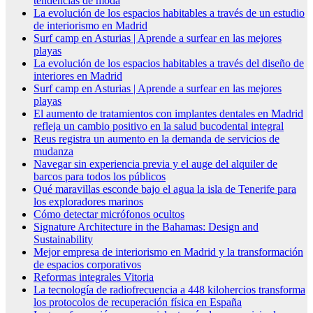
tendencias de moda
La evolución de los espacios habitables a través de un estudio
de interiorismo en Madrid
Surf camp en Asturias | Aprende a surfear en las mejores
playas
La evolución de los espacios habitables a través del diseño de
interiores en Madrid
Surf camp en Asturias | Aprende a surfear en las mejores
playas
El aumento de tratamientos con implantes dentales en Madrid
refleja un cambio positivo en la salud bucodental integral
Reus registra un aumento en la demanda de servicios de
mudanza
Navegar sin experiencia previa y el auge del alquiler de
barcos para todos los públicos
Qué maravillas esconde bajo el agua la isla de Tenerife para
los exploradores marinos
Cómo detectar micrófonos ocultos
Signature Architecture in the Bahamas: Design and
Sustainability
Mejor empresa de interiorismo en Madrid y la transformación
de espacios corporativos
Reformas integrales Vitoria
La tecnología de radiofrecuencia a 448 kilohercios transforma
los protocolos de recuperación física en España