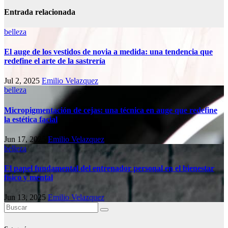
Entrada relacionada
belleza
El auge de los vestidos de novia a medida: una tendencia que
redefine el arte de la sastrería
Jul 2, 2025
Emilio Velazquez
belleza
Micropigmentación de cejas: una técnica en auge que redefine
la estética facial
Jun 17, 2025
Emilio Velazquez
belleza
El papel fundamental del entrenador personal en el bienestar
físico y mental
Jun 13, 2025
Emilio Velazquez