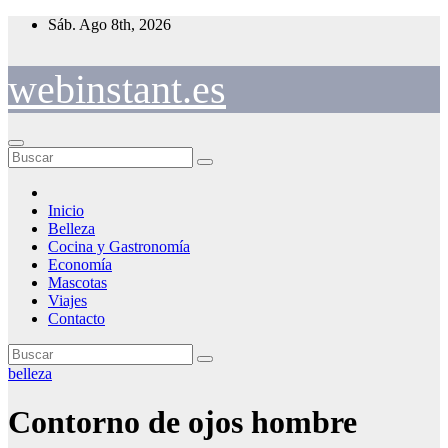
Saltar
Sáb. Ago 8th, 2026
al
contenido
webinstant.es
Inicio
Belleza
Cocina y Gastronomía
Economía
Mascotas
Viajes
Contacto
belleza
Contorno de ojos hombre