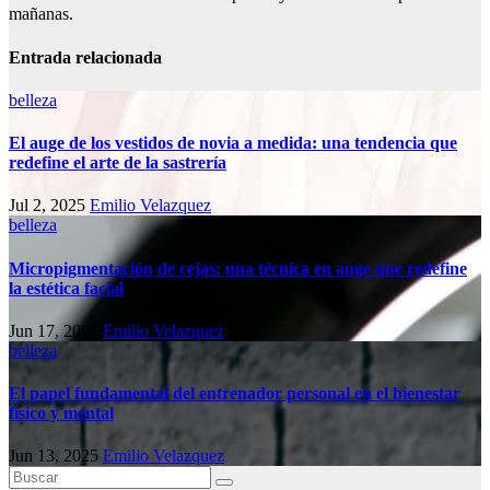
mañanas.
Entrada relacionada
belleza
El auge de los vestidos de novia a medida: una tendencia que
redefine el arte de la sastrería
Jul 2, 2025
Emilio Velazquez
belleza
Micropigmentación de cejas: una técnica en auge que redefine
la estética facial
Jun 17, 2025
Emilio Velazquez
belleza
El papel fundamental del entrenador personal en el bienestar
físico y mental
Jun 13, 2025
Emilio Velazquez