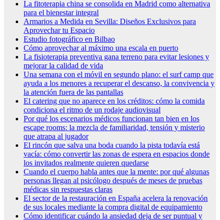
La fitoterapia china se consolida en Madrid como alternativa
para el bienestar integral
Armarios a Medida en Sevilla: Diseños Exclusivos para
Aprovechar tu Espacio
Estudio fotográfico en Bilbao
Cómo aprovechar al máximo una escala en puerto
La fisioterapia preventiva gana terreno para evitar lesiones y
mejorar la calidad de vida
Una semana con el móvil en segundo plano: el surf camp que
ayuda a los menores a recuperar el descanso, la convivencia y
la atención fuera de las pantallas
El catering que no aparece en los créditos: cómo la comida
condiciona el ritmo de un rodaje audiovisual
Por qué los escenarios médicos funcionan tan bien en los
escape rooms: la mezcla de familiaridad, tensión y misterio
que atrapa al jugador
El rincón que salva una boda cuando la pista todavía está
vacía: cómo convertir las zonas de espera en espacios donde
los invitados realmente quieren quedarse
Cuando el cuerpo habla antes que la mente: por qué algunas
personas llegan al psicólogo después de meses de pruebas
médicas sin respuestas claras
El sector de la restauración en España acelera la renovación
de sus locales mediante la compra digital de equipamiento
Cómo identificar cuándo la ansiedad deja de ser puntual y