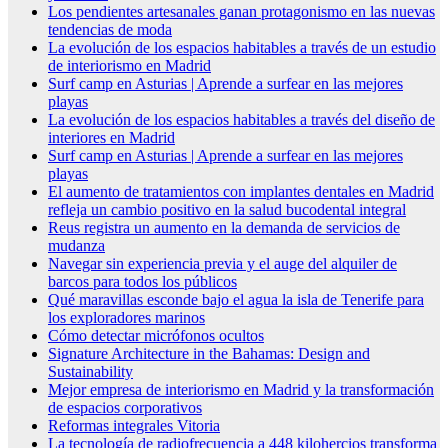
Los pendientes artesanales ganan protagonismo en las nuevas
tendencias de moda
La evolución de los espacios habitables a través de un estudio
de interiorismo en Madrid
Surf camp en Asturias | Aprende a surfear en las mejores
playas
La evolución de los espacios habitables a través del diseño de
interiores en Madrid
Surf camp en Asturias | Aprende a surfear en las mejores
playas
El aumento de tratamientos con implantes dentales en Madrid
refleja un cambio positivo en la salud bucodental integral
Reus registra un aumento en la demanda de servicios de
mudanza
Navegar sin experiencia previa y el auge del alquiler de
barcos para todos los públicos
Qué maravillas esconde bajo el agua la isla de Tenerife para
los exploradores marinos
Cómo detectar micrófonos ocultos
Signature Architecture in the Bahamas: Design and
Sustainability
Mejor empresa de interiorismo en Madrid y la transformación
de espacios corporativos
Reformas integrales Vitoria
La tecnología de radiofrecuencia a 448 kilohercios transforma