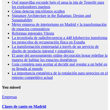
Qué maravillas esconde bajo el agua la isla de Tenerife para
los exploradores marinos
Cómo detectar micrófonos ocultos
Signature Architecture in the Bahamas: Design and
Sustainability
Mejor empresa de interiorismo en Madrid y la transformación
de espacios corporativos
Reformas integrales Vitoria
La tecnología de radiofrecuencia a 448 kilohercios transforma
los protocolos de recuperación física en España
La transformación empresarial a través de un servicio de
diseño de producto integral y estratégico
El auge del asesoramiento online decoración hogar redefine la
manera de habitar los espacios domésticos
Guía completa para acertar al decidir qué regalar a un bebé en
su llegada al mundo
La importancia estratégica de la rotulación para negocios en el
entorno competitivo actual
You missed
Empresas
Clases de canto en Madrid