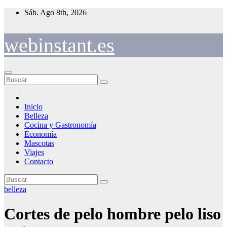
Saltar
Sáb. Ago 8th, 2026
al
contenido
webinstant.es
Inicio
Belleza
Cocina y Gastronomía
Economía
Mascotas
Viajes
Contacto
belleza
Cortes de pelo hombre pelo liso