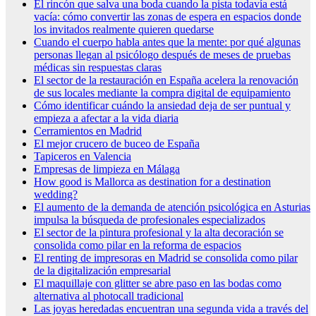
El rincón que salva una boda cuando la pista todavía está
vacía: cómo convertir las zonas de espera en espacios donde
los invitados realmente quieren quedarse
Cuando el cuerpo habla antes que la mente: por qué algunas
personas llegan al psicólogo después de meses de pruebas
médicas sin respuestas claras
El sector de la restauración en España acelera la renovación
de sus locales mediante la compra digital de equipamiento
Cómo identificar cuándo la ansiedad deja de ser puntual y
empieza a afectar a la vida diaria
Cerramientos en Madrid
El mejor crucero de buceo de España
Tapiceros en Valencia
Empresas de limpieza en Málaga
How good is Mallorca as destination for a destination
wedding?
El aumento de la demanda de atención psicológica en Asturias
impulsa la búsqueda de profesionales especializados
El sector de la pintura profesional y la alta decoración se
consolida como pilar en la reforma de espacios
El renting de impresoras en Madrid se consolida como pilar
de la digitalización empresarial
El maquillaje con glitter se abre paso en las bodas como
alternativa al photocall tradicional
Las joyas heredadas encuentran una segunda vida a través del