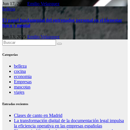
Jun 17, 2025
Emilio Velazquez
belleza
El papel fundamental del entrenador personal en el bienestar
físico y mental
Jun 13, 2025
Emilio Velazquez
Categorías
belleza
cocina
economia
Empresas
mascotas
viajes
Entradas recientes
Clases de canto en Madrid
La transformación digital de la documentación legal impulsa
la eficiencia operativa en las empresas españolas