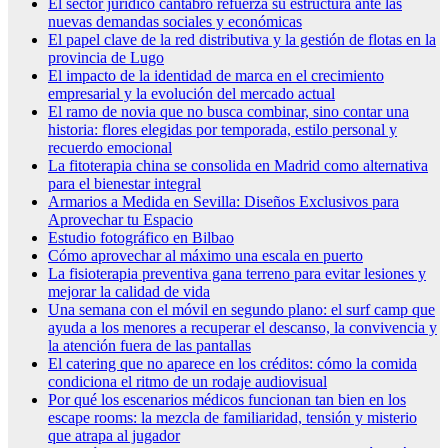
El sector jurídico cántabro refuerza su estructura ante las
nuevas demandas sociales y económicas
El papel clave de la red distributiva y la gestión de flotas en la
provincia de Lugo
El impacto de la identidad de marca en el crecimiento
empresarial y la evolución del mercado actual
El ramo de novia que no busca combinar, sino contar una
historia: flores elegidas por temporada, estilo personal y
recuerdo emocional
La fitoterapia china se consolida en Madrid como alternativa
para el bienestar integral
Armarios a Medida en Sevilla: Diseños Exclusivos para
Aprovechar tu Espacio
Estudio fotográfico en Bilbao
Cómo aprovechar al máximo una escala en puerto
La fisioterapia preventiva gana terreno para evitar lesiones y
mejorar la calidad de vida
Una semana con el móvil en segundo plano: el surf camp que
ayuda a los menores a recuperar el descanso, la convivencia y
la atención fuera de las pantallas
El catering que no aparece en los créditos: cómo la comida
condiciona el ritmo de un rodaje audiovisual
Por qué los escenarios médicos funcionan tan bien en los
escape rooms: la mezcla de familiaridad, tensión y misterio
que atrapa al jugador