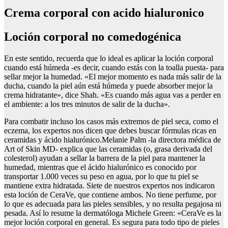
Crema corporal con acido hialuronico
Loción corporal no comedogénica
En este sentido, recuerda que lo ideal es aplicar la loción corporal
cuando está húmeda -es decir, cuando estás con la toalla puesta- para
sellar mejor la humedad. «El mejor momento es nada más salir de la
ducha, cuando la piel aún está húmeda y puede absorber mejor la
crema hidratante», dice Shah. «Es cuando más agua vas a perder en
el ambiente: a los tres minutos de salir de la ducha».
Para combatir incluso los casos más extremos de piel seca, como el
eczema, los expertos nos dicen que debes buscar fórmulas ricas en
ceramidas y ácido hialurónico.Melanie Palm -la directora médica de
Art of Skin MD- explica que las ceramidas (o, grasa derivada del
colesterol) ayudan a sellar la barrera de la piel para mantener la
humedad, mientras que el ácido hialurónico es conocido por
transportar 1.000 veces su peso en agua, por lo que tu piel se
mantiene extra hidratada. Siete de nuestros expertos nos indicaron
esta loción de CeraVe, que contiene ambos. No tiene perfume, por
lo que es adecuada para las pieles sensibles, y no resulta pegajosa ni
pesada. Así lo resume la dermatóloga Michele Green: «CeraVe es la
mejor loción corporal en general. Es segura para todo tipo de pieles