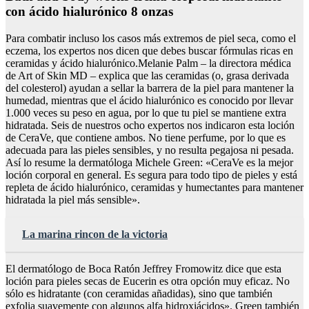
con ácido hialurónico 8 onzas
Para combatir incluso los casos más extremos de piel seca, como el
eczema, los expertos nos dicen que debes buscar fórmulas ricas en
ceramidas y ácido hialurónico.Melanie Palm – la directora médica
de Art of Skin MD – explica que las ceramidas (o, grasa derivada
del colesterol) ayudan a sellar la barrera de la piel para mantener la
humedad, mientras que el ácido hialurónico es conocido por llevar
1.000 veces su peso en agua, por lo que tu piel se mantiene extra
hidratada. Seis de nuestros ocho expertos nos indicaron esta loción
de CeraVe, que contiene ambos. No tiene perfume, por lo que es
adecuada para las pieles sensibles, y no resulta pegajosa ni pesada.
Así lo resume la dermatóloga Michele Green: «CeraVe es la mejor
loción corporal en general. Es segura para todo tipo de pieles y está
repleta de ácido hialurónico, ceramidas y humectantes para mantener
hidratada la piel más sensible».
La marina rincon de la victoria
El dermatólogo de Boca Ratón Jeffrey Fromowitz dice que esta
loción para pieles secas de Eucerin es otra opción muy eficaz. No
sólo es hidratante (con ceramidas añadidas), sino que también
exfolia suavemente con algunos alfa hidroxiácidos». Green también