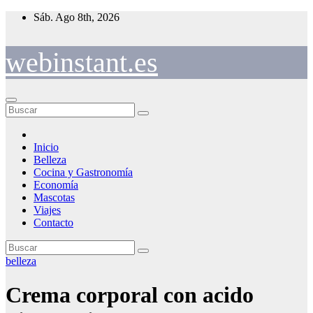
Saltar
Sáb. Ago 8th, 2026
al
contenido
webinstant.es
Inicio
Belleza
Cocina y Gastronomía
Economía
Mascotas
Viajes
Contacto
belleza
Crema corporal con acido