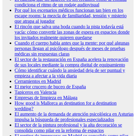
condiciona el ritmo de un rodaje audiovisual
Por qué los escenarios médicos funcionan tan bien en los
escape rooms: la mezcla de familiaridad, tensión y misterio
que atrapa al jugador
El rincón que salva una boda cuando la pista todavía está
vacía: cómo convertir las zonas de espera en espacios donde
los invitados realmente quieren quedarse
Cuando el cuerpo habla antes que la mente: por qué algunas
personas llegan al psicólogo después de meses de pruebas
médicas sin respuestas claras
El sector de la restauración en España acelera la renovación
de sus locales mediante la compra digital de equipamiento
Cómo identificar cuándo la ansiedad deja de ser puntual y
empieza a afectar a la vida diaria
Cerramientos en Madrid
El mejor crucero de buceo de España
Tapiceros en Valencia
Empresas de limpieza en Málaga
How good is Mallorca as destination for a destination
wedding?
El aumento de la demanda de atención psicológica en Asturias
impulsa la búsqueda de profesionales especializados
El sector de la pintura profesional y la alta decoración se
consolida como pilar en la reforma de espacios
El renting de impresoras en Madrid se consolida como pilar