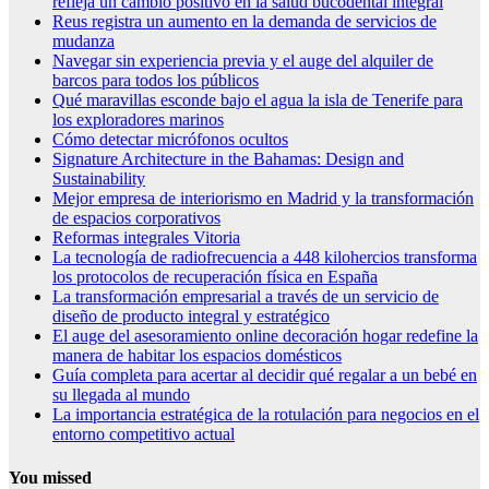
refleja un cambio positivo en la salud bucodental integral
Reus registra un aumento en la demanda de servicios de
mudanza
Navegar sin experiencia previa y el auge del alquiler de
barcos para todos los públicos
Qué maravillas esconde bajo el agua la isla de Tenerife para
los exploradores marinos
Cómo detectar micrófonos ocultos
Signature Architecture in the Bahamas: Design and
Sustainability
Mejor empresa de interiorismo en Madrid y la transformación
de espacios corporativos
Reformas integrales Vitoria
La tecnología de radiofrecuencia a 448 kilohercios transforma
los protocolos de recuperación física en España
La transformación empresarial a través de un servicio de
diseño de producto integral y estratégico
El auge del asesoramiento online decoración hogar redefine la
manera de habitar los espacios domésticos
Guía completa para acertar al decidir qué regalar a un bebé en
su llegada al mundo
La importancia estratégica de la rotulación para negocios en el
entorno competitivo actual
You missed