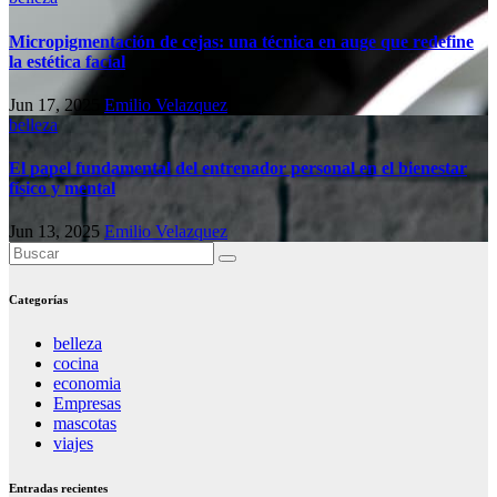
Micropigmentación de cejas: una técnica en auge que redefine
la estética facial
Jun 17, 2025
Emilio Velazquez
belleza
El papel fundamental del entrenador personal en el bienestar
físico y mental
Jun 13, 2025
Emilio Velazquez
Categorías
belleza
cocina
economia
Empresas
mascotas
viajes
Entradas recientes