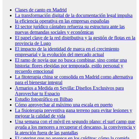
Clases de canto en Madrid
La transformación digital de la documentación legal impulsa
la eficiencia operativa en las empresas españolas
El sector jurídico cántabro refuerza su estructura ante las
nuevas demandas sociales y económicas
El papel clave de la red distributiva y la gestión de flotas en la
provincia de Lugo
El impacto de la identidad de marca en el crecimiento
empresarial y la evolución del mercado actual
El ramo de novia que no busca combinar, sino contar una
historia: flores elegidas por temporada, estilo personal y
recuerdo emocional
La fitoterapia china se consolida en Madrid como alternativa
para el bienestar integral
Armarios a Medida en Sevilla: Diseños Exclusivos para
Aprovechar tu Espacio
Estudio fotográfico en Bilbao
Cómo aprovechar al máximo una escala en puerto
La fisioterapia preventiva gana terreno para evitar lesiones y
mejorar la calidad de vida
Una semana con el móvil en segundo plano: el surf camp que
ayuda a los menores a recuperar el descanso, la convivencia y
la atención fuera de las pantallas
El catering que no aparece en los créditos: cómo la comida