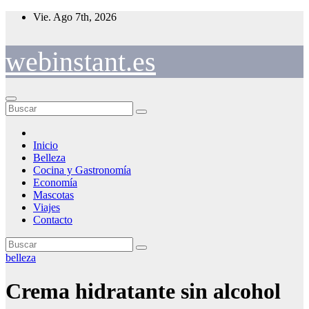
Saltar
Vie. Ago 7th, 2026
al
contenido
webinstant.es
Inicio
Belleza
Cocina y Gastronomía
Economía
Mascotas
Viajes
Contacto
belleza
Crema hidratante sin alcohol