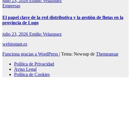
julio 23, 2026
Emilio Velazquez
Empresas
El papel clave de la red distributiva y la gestión de flotas en la
provincia de Lugo
julio 23, 2026
Emilio Velazquez
webinstant.es
Funciona gracias a WordPress
|
Tema: Newsup de
Themeansar
Política de Privacidad
Aviso Legal
Política de Cookies