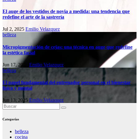
El auge de los vestidos de novia a medida: una tendencia que
redefine el arte de la sastrería
Jul 2, 2025
Emilio Velazquez
belleza
Micropigmentación de cejas: una técnica en auge que redefine
la estética facial
Jun 17, 2025
Emilio Velazquez
belleza
El papel fundamental del entrenador personal en el bienestar
físico y mental
Jun 13, 2025
Emilio Velazquez
Categorías
belleza
cocina