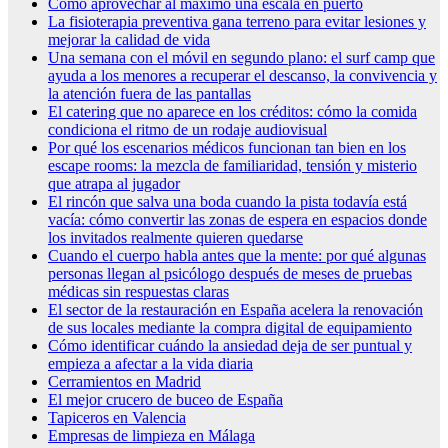
Cómo aprovechar al máximo una escala en puerto
La fisioterapia preventiva gana terreno para evitar lesiones y
mejorar la calidad de vida
Una semana con el móvil en segundo plano: el surf camp que
ayuda a los menores a recuperar el descanso, la convivencia y
la atención fuera de las pantallas
El catering que no aparece en los créditos: cómo la comida
condiciona el ritmo de un rodaje audiovisual
Por qué los escenarios médicos funcionan tan bien en los
escape rooms: la mezcla de familiaridad, tensión y misterio
que atrapa al jugador
El rincón que salva una boda cuando la pista todavía está
vacía: cómo convertir las zonas de espera en espacios donde
los invitados realmente quieren quedarse
Cuando el cuerpo habla antes que la mente: por qué algunas
personas llegan al psicólogo después de meses de pruebas
médicas sin respuestas claras
El sector de la restauración en España acelera la renovación
de sus locales mediante la compra digital de equipamiento
Cómo identificar cuándo la ansiedad deja de ser puntual y
empieza a afectar a la vida diaria
Cerramientos en Madrid
El mejor crucero de buceo de España
Tapiceros en Valencia
Empresas de limpieza en Málaga