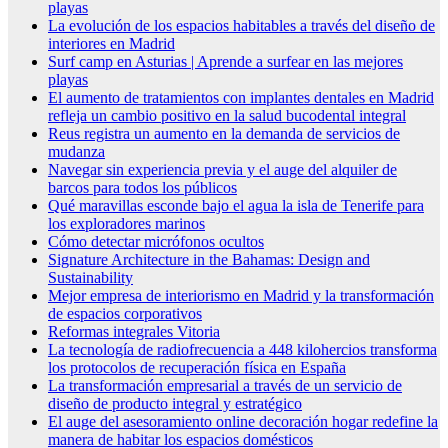
playas
La evolución de los espacios habitables a través del diseño de
interiores en Madrid
Surf camp en Asturias | Aprende a surfear en las mejores
playas
El aumento de tratamientos con implantes dentales en Madrid
refleja un cambio positivo en la salud bucodental integral
Reus registra un aumento en la demanda de servicios de
mudanza
Navegar sin experiencia previa y el auge del alquiler de
barcos para todos los públicos
Qué maravillas esconde bajo el agua la isla de Tenerife para
los exploradores marinos
Cómo detectar micrófonos ocultos
Signature Architecture in the Bahamas: Design and
Sustainability
Mejor empresa de interiorismo en Madrid y la transformación
de espacios corporativos
Reformas integrales Vitoria
La tecnología de radiofrecuencia a 448 kilohercios transforma
los protocolos de recuperación física en España
La transformación empresarial a través de un servicio de
diseño de producto integral y estratégico
El auge del asesoramiento online decoración hogar redefine la
manera de habitar los espacios domésticos