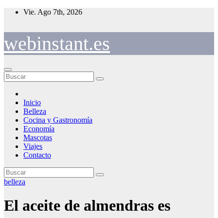
Saltar
Vie. Ago 7th, 2026
al
contenido
webinstant.es
Inicio
Belleza
Cocina y Gastronomía
Economía
Mascotas
Viajes
Contacto
belleza
El aceite de almendras es