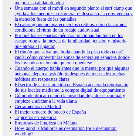
mejorar la calidad de vida
Una semana con el móvil en segundo plano: el surf camp que
ayuda a los menores a recuperar el descanso, la convivencia y
la atención fuera de las pantallas
El catering que no aparece en los créditos: cómo la comida
condiciona el ritmo de un rodaje audiovisual
Por qué los escenarios médicos funcionan tan bien en los
escape rooms: la mezcla de familiaridad, tensión y misterio
que atrapa al jugador
El rincón que salva una boda cuando la pista todavía está
vacía: cómo convertir las zonas de espera en espacios donde
los invitados realmente quieren quedarse
Cuando el cuerpo habla antes que la mente: por qué algunas
personas llegan al psicólogo después de meses de pruebas
médicas sin respuestas claras
El sector de la restauración en España acelera la renovación
de sus locales mediante la compra digital de equipamiento
Cómo identificar cuándo la ansiedad deja de ser puntual y
empieza a afectar a la vida diaria
Cerramientos en Madrid
El mejor crucero de buceo de España
Tapiceros en Valencia
Empresas de limpieza en Málaga
How good is Mallorca as destination for a destination
wedding?