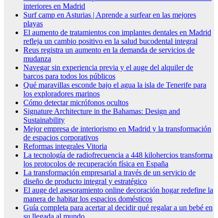
interiores en Madrid
Surf camp en Asturias | Aprende a surfear en las mejores
playas
El aumento de tratamientos con implantes dentales en Madrid
refleja un cambio positivo en la salud bucodental integral
Reus registra un aumento en la demanda de servicios de
mudanza
Navegar sin experiencia previa y el auge del alquiler de
barcos para todos los públicos
Qué maravillas esconde bajo el agua la isla de Tenerife para
los exploradores marinos
Cómo detectar micrófonos ocultos
Signature Architecture in the Bahamas: Design and
Sustainability
Mejor empresa de interiorismo en Madrid y la transformación
de espacios corporativos
Reformas integrales Vitoria
La tecnología de radiofrecuencia a 448 kilohercios transforma
los protocolos de recuperación física en España
La transformación empresarial a través de un servicio de
diseño de producto integral y estratégico
El auge del asesoramiento online decoración hogar redefine la
manera de habitar los espacios domésticos
Guía completa para acertar al decidir qué regalar a un bebé en
su llegada al mundo