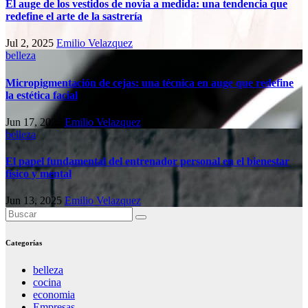
El auge de los vestidos de novia a medida: una tendencia que
redefine el arte de la sastrería
Jul 2, 2025
Emilio Velazquez
belleza
Micropigmentación de cejas: una técnica en auge que redefine
la estética facial
Jun 17, 2025
Emilio Velazquez
belleza
El papel fundamental del entrenador personal en el bienestar
físico y mental
Jun 13, 2025
Emilio Velazquez
Categorías
belleza
cocina
economia
Empresas