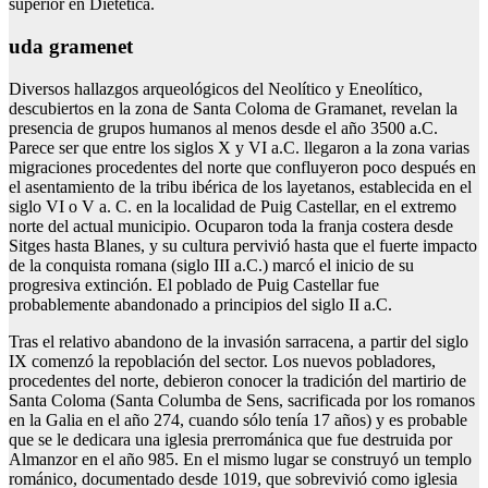
superior en Dietética.
uda gramenet
Diversos hallazgos arqueológicos del Neolítico y Eneolítico,
descubiertos en la zona de Santa Coloma de Gramanet, revelan la
presencia de grupos humanos al menos desde el año 3500 a.C.
Parece ser que entre los siglos X y VI a.C. llegaron a la zona varias
migraciones procedentes del norte que confluyeron poco después en
el asentamiento de la tribu ibérica de los layetanos, establecida en el
siglo VI o V a. C. en la localidad de Puig Castellar, en el extremo
norte del actual municipio. Ocuparon toda la franja costera desde
Sitges hasta Blanes, y su cultura pervivió hasta que el fuerte impacto
de la conquista romana (siglo III a.C.) marcó el inicio de su
progresiva extinción. El poblado de Puig Castellar fue
probablemente abandonado a principios del siglo II a.C.
Tras el relativo abandono de la invasión sarracena, a partir del siglo
IX comenzó la repoblación del sector. Los nuevos pobladores,
procedentes del norte, debieron conocer la tradición del martirio de
Santa Coloma (Santa Columba de Sens, sacrificada por los romanos
en la Galia en el año 274, cuando sólo tenía 17 años) y es probable
que se le dedicara una iglesia prerrománica que fue destruida por
Almanzor en el año 985. En el mismo lugar se construyó un templo
románico, documentado desde 1019, que sobrevivió como iglesia