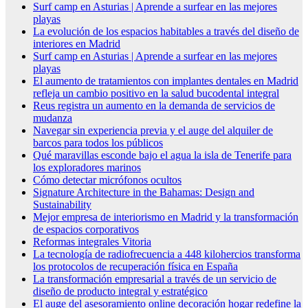
Surf camp en Asturias | Aprende a surfear en las mejores
playas
La evolución de los espacios habitables a través del diseño de
interiores en Madrid
Surf camp en Asturias | Aprende a surfear en las mejores
playas
El aumento de tratamientos con implantes dentales en Madrid
refleja un cambio positivo en la salud bucodental integral
Reus registra un aumento en la demanda de servicios de
mudanza
Navegar sin experiencia previa y el auge del alquiler de
barcos para todos los públicos
Qué maravillas esconde bajo el agua la isla de Tenerife para
los exploradores marinos
Cómo detectar micrófonos ocultos
Signature Architecture in the Bahamas: Design and
Sustainability
Mejor empresa de interiorismo en Madrid y la transformación
de espacios corporativos
Reformas integrales Vitoria
La tecnología de radiofrecuencia a 448 kilohercios transforma
los protocolos de recuperación física en España
La transformación empresarial a través de un servicio de
diseño de producto integral y estratégico
El auge del asesoramiento online decoración hogar redefine la