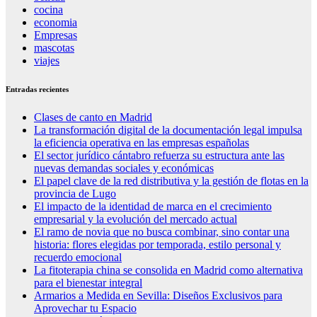
cocina
economia
Empresas
mascotas
viajes
Entradas recientes
Clases de canto en Madrid
La transformación digital de la documentación legal impulsa
la eficiencia operativa en las empresas españolas
El sector jurídico cántabro refuerza su estructura ante las
nuevas demandas sociales y económicas
El papel clave de la red distributiva y la gestión de flotas en la
provincia de Lugo
El impacto de la identidad de marca en el crecimiento
empresarial y la evolución del mercado actual
El ramo de novia que no busca combinar, sino contar una
historia: flores elegidas por temporada, estilo personal y
recuerdo emocional
La fitoterapia china se consolida en Madrid como alternativa
para el bienestar integral
Armarios a Medida en Sevilla: Diseños Exclusivos para
Aprovechar tu Espacio