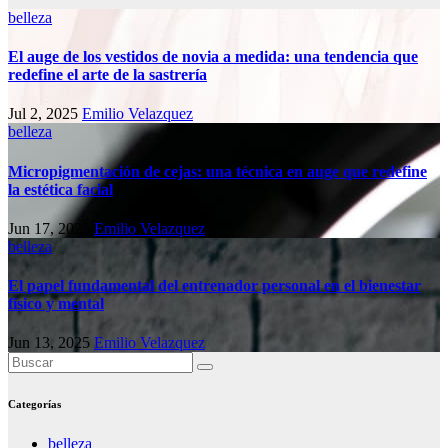
belleza
El auge de los vestidos de novia a medida: una tendencia que
redefine el arte de la sastrería
Jul 2, 2025
Emilio Velazquez
belleza
Micropigmentación de cejas: una técnica en auge que redefine
la estética facial
Jun 17, 2025
Emilio Velazquez
belleza
El papel fundamental del entrenador personal en el bienestar
físico y mental
Jun 13, 2025
Emilio Velazquez
Categorías
belleza