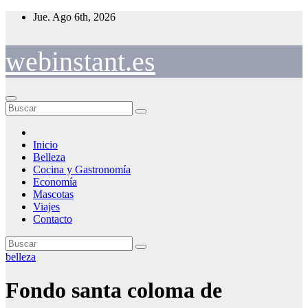
Saltar
Jue. Ago 6th, 2026
al
contenido
webinstant.es
Inicio
Belleza
Cocina y Gastronomía
Economía
Mascotas
Viajes
Contacto
belleza
Fondo santa coloma de