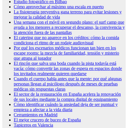
Estudio fotográfico en Bilbao
Cómo aprovechar al máximo una escala en puerto
La fisioterapia preventiva gana terreno para evitar lesiones y
mejorar la calidad de vida
Una semana con el móvil en segundo plano: el surf camp que
ayuda a los menores a recuperar el descanso, la convivencia y
la atención fuera de las pantallas
El catering que no aparece en los créditos: cómo la comida
condiciona el ritmo de un rodaje audiovisual
Por qué los escenarios médicos funcionan tan bien en los
escape rooms: la mezcla de familiaridad, tensión y misterio
que atrapa al jugador
El rincón que salva una boda cuando la pista todavía está
vacía: cómo convertir las zonas de espera en espacios donde
los invitados realmente quieren quedarse
Cuando el cuerpo habla antes que la mente: por qué algunas
personas llegan al psicólogo después de meses de pruebas
médicas sin respuestas claras
El sector de la restauración en España acelera la renovación
de sus locales mediante la compra digital de equipamiento
Cómo identificar cuándo la ansiedad deja de ser puntual y
empieza a afectar a la vida diaria
Cerramientos en Madrid
El mejor crucero de buceo de España
Tapiceros en Valencia