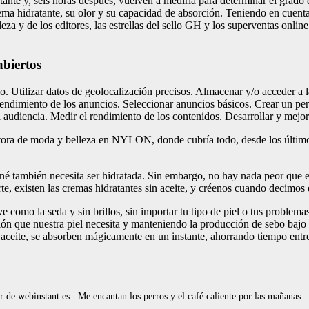
ratante y, seis horas después, vuelven a medirla para determinar el gra
a hidratante, su olor y su capacidad de absorción. Teniendo en cuenta l
eza y de los editores, las estrellas del sello GH y los superventas onlin
abiertos
rlo. Utilizar datos de geolocalización precisos. Almacenar y/o acceder a
rendimiento de los anuncios. Seleccionar anuncios básicos. Crear un per
 audiencia. Medir el rendimiento de los contenidos. Desarrollar y mejor
itora de moda y belleza en NYLON, donde cubría todo, desde los último
é también necesita ser hidratada. Sin embargo, no hay nada peor que ech
te, existen las cremas hidratantes sin aceite, y créenos cuando decimos 
 como la seda y sin brillos, sin importar tu tipo de piel o tus problema
ión que nuestra piel necesita y manteniendo la producción de sebo bajo co
ceite, se absorben mágicamente en un instante, ahorrando tiempo entre e
de webinstant.es . Me encantan los perros y el café caliente por las mañanas.