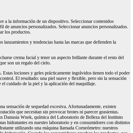
der a la información de un dispositivo. Seleccionar contenidos
fil de anuncios personalizados. Seleccionar anuncios personalizados.
ar los productos.
s lanzamientos y tendencias hasta las marcas que defienden la
arse crema facial y tener un aspecto brillante durante el resto del
que son un regalo del cielo.
s. Estas lociones y geles prácticamente ingrávidos tienen todo el poder
ntrol. El resultado: una piel suave y flexible, pero sin la sensación
l cuidado de la piel y la aplicación del maquillaje.
on una sensación de sequedad excesiva. Afortunadamente, existen
ratación que necesitan sin provocar brotes ni parecer grasientas.
egún Danusia Wnek, química del Laboratorio de Belleza del Instituto
 hidratantes en nuestro laboratorio y en consumidores con distintos
 hidratante utilizando una máquina llamada Corneómetro: nuestros