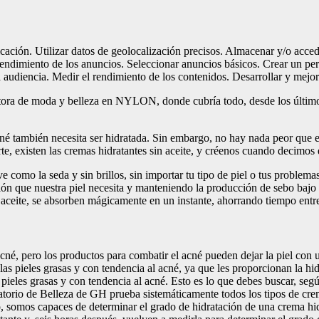
ificación. Utilizar datos de geolocalización precisos. Almacenar y/o acce
rendimiento de los anuncios. Seleccionar anuncios básicos. Crear un per
 audiencia. Medir el rendimiento de los contenidos. Desarrollar y mejor
itora de moda y belleza en NYLON, donde cubría todo, desde los último
é también necesita ser hidratada. Sin embargo, no hay nada peor que ech
te, existen las cremas hidratantes sin aceite, y créenos cuando decimos 
 como la seda y sin brillos, sin importar tu tipo de piel o tus problema
ión que nuestra piel necesita y manteniendo la producción de sebo bajo co
ceite, se absorben mágicamente en un instante, ahorrando tiempo entre e
l acné, pero los productos para combatir el acné pueden dejar la piel c
as pieles grasas y con tendencia al acné, ya que les proporcionan la hid
a pieles grasas y con tendencia al acné. Esto es lo que debes buscar, s
o de Belleza de GH prueba sistemáticamente todos los tipos de cremas
torio, somos capaces de determinar el grado de hidratación de una crema