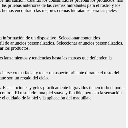
do de hidratación. Cuando los consumidores prueban los productos, nos
as pruebas anteriores de las cremas hidratantes para el rostro y los
e, hemos encontrado las mejores cremas hidratantes para las pieles
 la información de un dispositivo. Seleccionar contenidos
fil de anuncios personalizados. Seleccionar anuncios personalizados.
ar los productos.
s lanzamientos y tendencias hasta las marcas que defienden la
arse crema facial y tener un aspecto brillante durante el resto del
que son un regalo del cielo.
s. Estas lociones y geles prácticamente ingrávidos tienen todo el poder
ntrol. El resultado: una piel suave y flexible, pero sin la sensación
l cuidado de la piel y la aplicación del maquillaje.