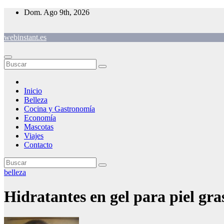
Saltar
Dom. Ago 9th, 2026
al
contenido
webinstant.es
Inicio
Belleza
Cocina y Gastronomía
Economía
Mascotas
Viajes
Contacto
belleza
Hidratantes en gel para piel gra