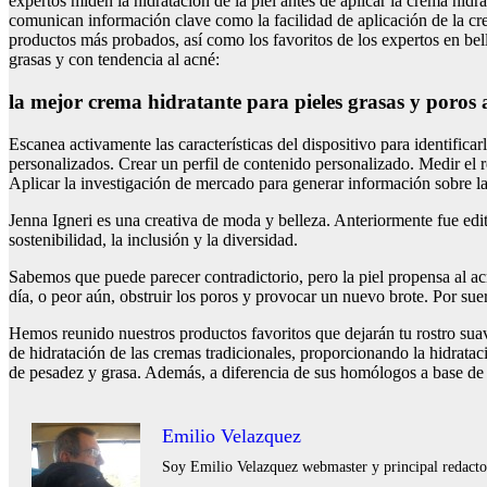
expertos miden la hidratación de la piel antes de aplicar la crema hid
comunican información clave como la facilidad de aplicación de la crem
productos más probados, así como los favoritos de los expertos en bell
grasas y con tendencia al acné:
la mejor crema hidratante para pieles grasas y poros 
Escanea activamente las características del dispositivo para identifica
personalizados. Crear un perfil de contenido personalizado. Medir el 
Aplicar la investigación de mercado para generar información sobre la
Jenna Igneri es una creativa de moda y belleza. Anteriormente fue ed
sostenibilidad, la inclusión y la diversidad.
Sabemos que puede parecer contradictorio, pero la piel propensa al acn
día, o peor aún, obstruir los poros y provocar un nuevo brote. Por suer
Hemos reunido nuestros productos favoritos que dejarán tu rostro suave
de hidratación de las cremas tradicionales, proporcionando la hidratac
de pesadez y grasa. Además, a diferencia de sus homólogos a base de a
Emilio Velazquez
Soy Emilio Velazquez webmaster y principal redactor 