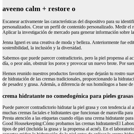
aveeno calm + restore o
Escanear activamente las características del dispositivo para su ident
personalizados. Crear un perfil de contenido personalizado. Medir el 
Aplicar la investigación de mercado para generar información sobre la
Jenna Igneri es una creativa de moda y belleza. Anteriormente fue ed
sostenibilidad, la inclusión y la diversidad.
Sabemos que puede parecer contradictorio, pero la piel propensa al acn
día, o peor aún, obstruir los poros y provocar un nuevo brote. Por suer
Hemos reunido nuestros productos favoritos que dejarán tu rostro suave
de hidratación de las cremas tradicionales, proporcionando la hidratac
de pesadez y grasa. Además, a diferencia de sus homólogos a base de a
crema hidratante no comedogénica para pieles grasas
Puede parecer contradictorio hidratar la piel grasa y con tendencia a
muchas cremas faciales e hidratantes que funcionan de maravilla para l
Presta atención a las etiquetas cuando elijas una crema hidratante par
Good Housekeeping:Cómo probamos las cremas hidratantesEl Laboratori
tipos de piel (incluida la grasa y la propensa al acné). En el labora