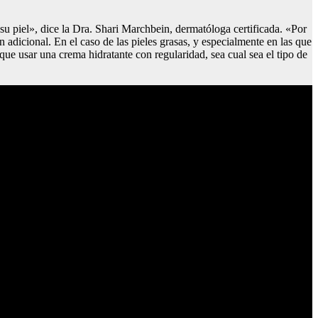
 su piel», dice la Dra. Shari Marchbein, dermatóloga certificada. «Por
 adicional. En el caso de las pieles grasas, y especialmente en las que
ue usar una crema hidratante con regularidad, sea cual sea el tipo de