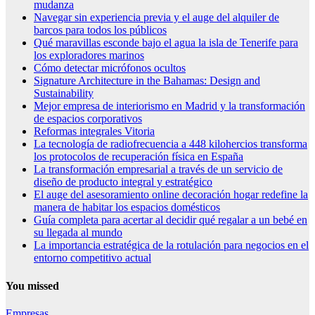
mudanza
Navegar sin experiencia previa y el auge del alquiler de
barcos para todos los públicos
Qué maravillas esconde bajo el agua la isla de Tenerife para
los exploradores marinos
Cómo detectar micrófonos ocultos
Signature Architecture in the Bahamas: Design and
Sustainability
Mejor empresa de interiorismo en Madrid y la transformación
de espacios corporativos
Reformas integrales Vitoria
La tecnología de radiofrecuencia a 448 kilohercios transforma
los protocolos de recuperación física en España
La transformación empresarial a través de un servicio de
diseño de producto integral y estratégico
El auge del asesoramiento online decoración hogar redefine la
manera de habitar los espacios domésticos
Guía completa para acertar al decidir qué regalar a un bebé en
su llegada al mundo
La importancia estratégica de la rotulación para negocios en el
entorno competitivo actual
You missed
Empresas