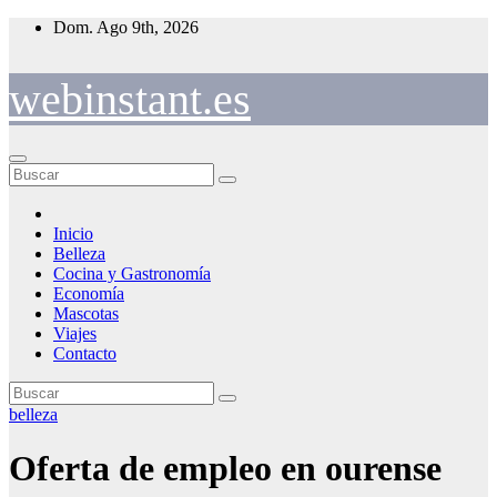
Saltar
Dom. Ago 9th, 2026
al
contenido
webinstant.es
Inicio
Belleza
Cocina y Gastronomía
Economía
Mascotas
Viajes
Contacto
belleza
Oferta de empleo en ourense