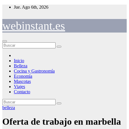
Saltar
Jue. Ago 6th, 2026
al
contenido
webinstant.es
Inicio
Belleza
Cocina y Gastronomía
Economía
Mascotas
Viajes
Contacto
belleza
Oferta de trabajo en marbella