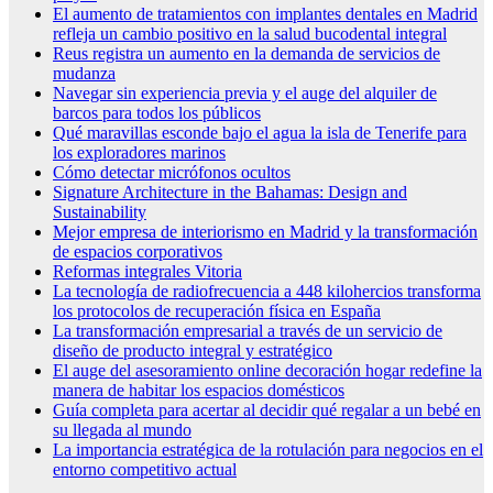
El aumento de tratamientos con implantes dentales en Madrid
refleja un cambio positivo en la salud bucodental integral
Reus registra un aumento en la demanda de servicios de
mudanza
Navegar sin experiencia previa y el auge del alquiler de
barcos para todos los públicos
Qué maravillas esconde bajo el agua la isla de Tenerife para
los exploradores marinos
Cómo detectar micrófonos ocultos
Signature Architecture in the Bahamas: Design and
Sustainability
Mejor empresa de interiorismo en Madrid y la transformación
de espacios corporativos
Reformas integrales Vitoria
La tecnología de radiofrecuencia a 448 kilohercios transforma
los protocolos de recuperación física en España
La transformación empresarial a través de un servicio de
diseño de producto integral y estratégico
El auge del asesoramiento online decoración hogar redefine la
manera de habitar los espacios domésticos
Guía completa para acertar al decidir qué regalar a un bebé en
su llegada al mundo
La importancia estratégica de la rotulación para negocios en el
entorno competitivo actual