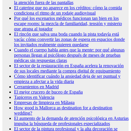
la atención fuera de las pantallas
El catering que no aparece en los créditos: cómo la comida
condiciona el ritmo de un rodaje audiovisual
Por qué los escenarios médicos funcionan tan bien en los
escape rooms: la mezcla de familiaridad, tensión y misterio
que atrapa al jugador
El rincón que salva una boda cuando la pista todavía está
vacía: cómo convertir las zonas de espera en espacios donde
los invitados realmente quieren quedarse
Cuando el cuerpo habla antes que la mente: por qué algunas
personas llegan al psicólogo después de meses de pruebas
médicas sin respuestas claras
El sector de la restauración en España acelera la renovación
de sus locales mediante la compra digital de equipamiento
Cómo identificar cuándo la ansiedad deja de ser puntual y
empieza a afectar a la vida diaria
Cerramientos en Madrid
El mejor crucero de buceo de España
Tapiceros en Valencia
Empresas de limpieza en Málaga
How good is Mallorca as destination for a destination
wedding?
El aumento de la demanda de atención psicológica en Asturias
impulsa la búsqueda de profesionales especializados
El sector de la pintura profesional y la alta decoración se