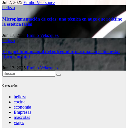
Jul 2, 2025
Emilio Velazquez
belleza
Micropigmentación de cejas: una técnica en auge que redefine
la estética facial
Jun 17, 2025
Emilio Velazquez
belleza
El papel fundamental del entrenador personal en el bienestar
físico y mental
Jun 13, 2025
Emilio Velazquez
Categorías
belleza
cocina
economia
Empresas
mascotas
viajes