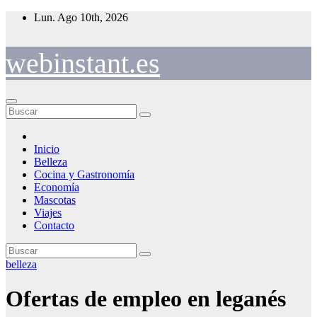
Saltar
Lun. Ago 10th, 2026
al
contenido
webinstant.es
Inicio
Belleza
Cocina y Gastronomía
Economía
Mascotas
Viajes
Contacto
belleza
Ofertas de empleo en leganés