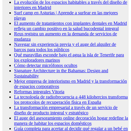
La evolución de los espacios habitables a través del diseño de
interiores en Madrid
Surf camp en Asturias | Aprende a surfear en las mejores
playas
El aumento de tratamientos con implantes dentales en Madrid
refleja un cambio positivo en la salud bucodental integral
Reus registra un aumento en la demanda de servicios de
mudanza
Navegar sin experiencia previa y el auge del alquiler de
barcos para todos los públicos
Qué maravillas esconde bajo el agua la isla de Tenerife para
los exploradores marinos
Cómo detectar micrófonos ocultos
Signature Architecture in the Bahamas: Design and
Sustainability
Mejor empresa de interiorismo en Madrid y la transformación
de espacios corporativos
Reformas integrales Vitoria
La tecnología de radiofrecuencia a 448 kilohercios transforma
los protocolos de recuperación física en España
La transformación empresarial a través de un servicio de
diseño de producto integral y estratégico
El auge del asesoramiento online decoración hogar redefine la
manera de habitar los espacios domésticos
Guía completa para acertar al decidir qué regalar a un bebé en