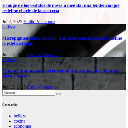
El auge de los vestidos de novia a medida: una tendencia que
redefine el arte de la sastrería
Jul 2, 2025
Emilio Velazquez
belleza
Micropigmentación de cejas: una técnica en auge que redefine
la estética facial
Jun 17, 2025
Emilio Velazquez
belleza
El papel fundamental del entrenador personal en el bienestar
físico y mental
Jun 13, 2025
Emilio Velazquez
Categorías
belleza
cocina
economia