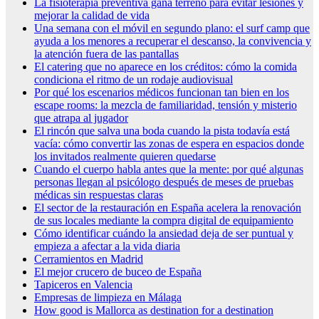
La fisioterapia preventiva gana terreno para evitar lesiones y
mejorar la calidad de vida
Una semana con el móvil en segundo plano: el surf camp que
ayuda a los menores a recuperar el descanso, la convivencia y
la atención fuera de las pantallas
El catering que no aparece en los créditos: cómo la comida
condiciona el ritmo de un rodaje audiovisual
Por qué los escenarios médicos funcionan tan bien en los
escape rooms: la mezcla de familiaridad, tensión y misterio
que atrapa al jugador
El rincón que salva una boda cuando la pista todavía está
vacía: cómo convertir las zonas de espera en espacios donde
los invitados realmente quieren quedarse
Cuando el cuerpo habla antes que la mente: por qué algunas
personas llegan al psicólogo después de meses de pruebas
médicas sin respuestas claras
El sector de la restauración en España acelera la renovación
de sus locales mediante la compra digital de equipamiento
Cómo identificar cuándo la ansiedad deja de ser puntual y
empieza a afectar a la vida diaria
Cerramientos en Madrid
El mejor crucero de buceo de España
Tapiceros en Valencia
Empresas de limpieza en Málaga
How good is Mallorca as destination for a destination