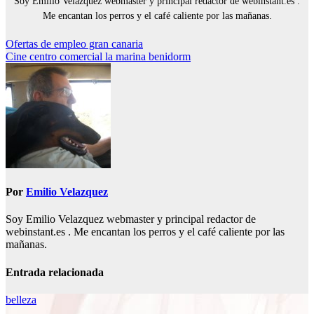
Soy Emilio Velazquez webmaster y principal redactor de webinstant.es .
Me encantan los perros y el café caliente por las mañanas.
Navegación
Ofertas de empleo gran canaria
Cine centro comercial la marina benidorm
de
entradas
Por
Emilio Velazquez
Soy Emilio Velazquez webmaster y principal redactor de
webinstant.es . Me encantan los perros y el café caliente por las
mañanas.
Entrada relacionada
belleza