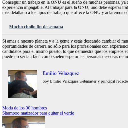
Conseguir un trabajo en la ONU es el sueño de muchas personas, ya q
experiencia impagable. Al trabajar para la ONU, uno debe esperar trab
más detallado a los tipos de trabajo que ofrece la ONU y aclaremos c
Mucho chollo fin de semana
Si amas a nuestro planeta y a la gente y estás deseando cambiar el m
oportunidades de carrera no sólo para los profesionales con experie
candidatos para el mismo puesto, lo que demuestra que los empleos en
puede no ser tan fácil como suelen esperar las personas deseosas de i
Emilio Velazquez
Soy Emilio Velazquez webmaster y principal redactor 
Navegación
Moda de los 90 hombres
Shampoo matizador para quitar el verde
de
entradas