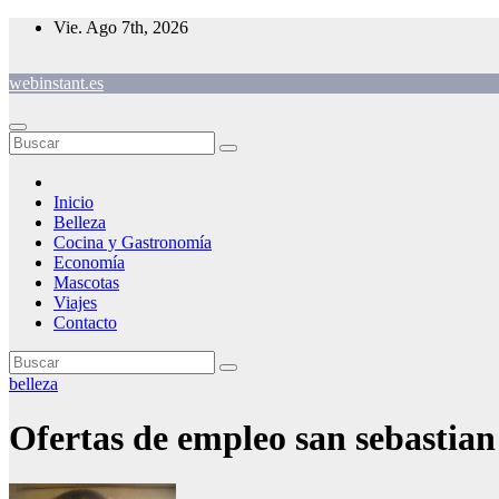
Saltar
Vie. Ago 7th, 2026
al
contenido
webinstant.es
Inicio
Belleza
Cocina y Gastronomía
Economía
Mascotas
Viajes
Contacto
belleza
Ofertas de empleo san sebastian