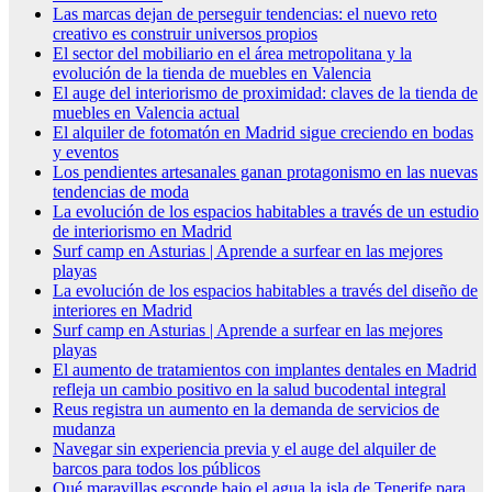
Las marcas dejan de perseguir tendencias: el nuevo reto
creativo es construir universos propios
El sector del mobiliario en el área metropolitana y la
evolución de la tienda de muebles en Valencia
El auge del interiorismo de proximidad: claves de la tienda de
muebles en Valencia actual
El alquiler de fotomatón en Madrid sigue creciendo en bodas
y eventos
Los pendientes artesanales ganan protagonismo en las nuevas
tendencias de moda
La evolución de los espacios habitables a través de un estudio
de interiorismo en Madrid
Surf camp en Asturias | Aprende a surfear en las mejores
playas
La evolución de los espacios habitables a través del diseño de
interiores en Madrid
Surf camp en Asturias | Aprende a surfear en las mejores
playas
El aumento de tratamientos con implantes dentales en Madrid
refleja un cambio positivo en la salud bucodental integral
Reus registra un aumento en la demanda de servicios de
mudanza
Navegar sin experiencia previa y el auge del alquiler de
barcos para todos los públicos
Qué maravillas esconde bajo el agua la isla de Tenerife para