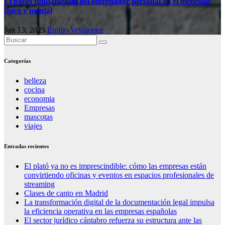
El papel fundamental del entrenador personal en el bienestar
físico y mental
Jun 13, 2025
Emilio Velazquez
Categorías
belleza
cocina
economia
Empresas
mascotas
viajes
Entradas recientes
El plató ya no es imprescindible: cómo las empresas están
convirtiendo oficinas y eventos en espacios profesionales de
streaming
Clases de canto en Madrid
La transformación digital de la documentación legal impulsa
la eficiencia operativa en las empresas españolas
El sector jurídico cántabro refuerza su estructura ante las