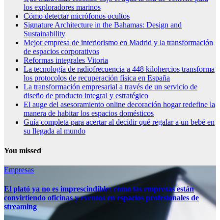
los exploradores marinos
Cómo detectar micrófonos ocultos
Signature Architecture in the Bahamas: Design and
Sustainability
Mejor empresa de interiorismo en Madrid y la transformación
de espacios corporativos
Reformas integrales Vitoria
La tecnología de radiofrecuencia a 448 kilohercios transforma
los protocolos de recuperación física en España
La transformación empresarial a través de un servicio de
diseño de producto integral y estratégico
El auge del asesoramiento online decoración hogar redefine la
manera de habitar los espacios domésticos
Guía completa para acertar al decidir qué regalar a un bebé en
su llegada al mundo
You missed
Empresas
El plató ya no es imprescindible: cómo las empresas están
convirtiendo oficinas y eventos en espacios profesionales de
streaming