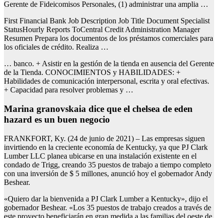
Gerente de Fideicomisos Personales, (1) administrar una amplia …
First Financial Bank Job Description Job Title Document Specialist
StatusHourly Reports ToCentral Credit Administration Manager
Resumen Prepara los documentos de los préstamos comerciales para
los oficiales de crédito. Realiza …
… banco. + Asistir en la gestión de la tienda en ausencia del Gerente
de la Tienda. CONOCIMIENTOS y HABILIDADES: +
Habilidades de comunicación interpersonal, escrita y oral efectivas.
+ Capacidad para resolver problemas y …
Marina granovskaia dice que el chelsea de eden
hazard es un buen negocio
FRANKFORT, Ky. (24 de junio de 2021) – Las empresas siguen
invirtiendo en la creciente economía de Kentucky, ya que PJ Clark
Lumber LLC planea ubicarse en una instalación existente en el
condado de Trigg, creando 35 puestos de trabajo a tiempo completo
con una inversión de $ 5 millones, anunció hoy el gobernador Andy
Beshear.
«Quiero dar la bienvenida a PJ Clark Lumber a Kentucky», dijo el
gobernador Beshear. «Los 35 puestos de trabajo creados a través de
este proyecto beneficiarán en gran medida a las familias del oeste de