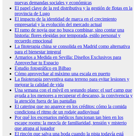
nuevas demandas sociales y económicas
El papel clave de la red distributiva y la gestión de flotas en la
provincia de Lugo
El impacto de la identidad de marca en el crecimiento
empresarial y la evolución del mercado actual
El ramo de novia que no busca combinar, sino contar una
historia: flores elegidas por temporada, estilo personal y
recuerdo emocional
La fitoterapia china se consolida en Madrid como alternativa
para el bienestar integral
Armarios a Medida en Sevilla: Diseños Exclusivos para
Aprovechar tu Espacio
Estudio fotográfico en Bilbao
Cómo aprovechar al máximo una escala en puerto
La fisioterapia preventiva gana terreno para evitar lesiones y
mejorar la calidad de vida
Una semana con el móvil en segundo plano: el surf camp que
ayuda a los menores a recuperar el descanso, la convivencia y
la atención fuera de las pantallas
El catering que no aparece en los créditos: cómo la comida
condiciona el ritmo de un rodaje audiovisual
Por qué los escenarios médicos funcionan tan bien en los
escape rooms: la mezcla de familiaridad, tensión y misterio
que atrapa al jugador
El rincón que salva una boda cuando la pista todavía está