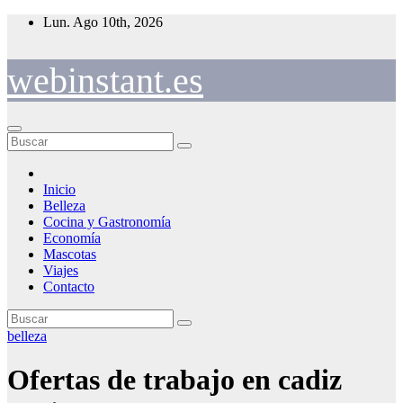
Saltar
Lun. Ago 10th, 2026
al
contenido
webinstant.es
Inicio
Belleza
Cocina y Gastronomía
Economía
Mascotas
Viajes
Contacto
belleza
Ofertas de trabajo en cadiz