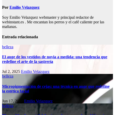
Por
Emilio Velazquez
Soy Emilio Velazquez webmaster y principal redactor de
webinstant.es . Me encantan los perros y el café caliente por las
mañanas.
Entrada relacionada
belleza
El auge de los vestidos de novia a medida: una tendencia que
redefine el arte de la sastrería
Jul 2, 2025
Emilio Velazquez
belleza
Micropigmentación de cejas: una técnica en auge que redefine
la estética facial
Jun 17, 2025
Emilio Velazquez
belleza