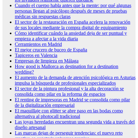
Cuando el cuerpo habla antes que la mente: por qué algunas
personas llegan al psicólogo después de meses de pruebas
médicas sin respuestas claras
El sector de la restauración en España acelera la renovación
de sus locales mediante la compra digital de equipamiento
Cómo identificar cuándo la ansiedad deja de ser puntual y
empieza a afectar a la vida diaria
Cerramientos en Madrid
El mejor crucero de buceo de España
Tapiceros en Valencia
Empresas de limpieza en Málaga
How good is Mallorca as destination for a destination
wedding?
El aumento de la demanda de atención psicológica en Asturias
impulsa la búsqueda de profesionales especializados
El sector de la pintura profesional y la alta decoración se
consolida como pilar en la reforma de espacios
El renting de impresoras en Madrid se consolida como pilar
de la digitalización empresarial
El maquillaje con glitter se abre paso en las bodas como
alternativa al photocall tradicional
Las joyas heredadas encuentran una segunda vida a través del
diseño artesanal
Las marcas dejan de perseguir tendencias: el nuevo reto