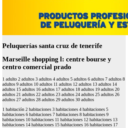
Peluquerías santa cruz de tenerife
Marseille shopping l: centre bourse y
centro comercial prado
1 adulto 2 adultos 3 adultos 4 adultos 5 adultos 6 adultos 7 adultos 8
adultos 9 adultos 10 adultos 11 adultos 12 adultos 13 adultos 14
adultos 15 adultos 16 adultos 17 adultos 18 adultos 19 adultos 20
adultos 21 adultos 22 adultos 23 adultos 24 adultos 25 adultos 26
adultos 27 adultos 28 adultos 29 adultos 30 adultos
1 habitación 2 habitaciones 3 habitaciones 4 habitaciones 5
habitaciones 6 habitaciones 7 habitaciones 8 habitaciones 9
habitaciones 10 habitaciones 11 habitaciones 12 habitaciones 13
habitaciones 14 habitaciones 15 habitaciones 16 habitaciones 17