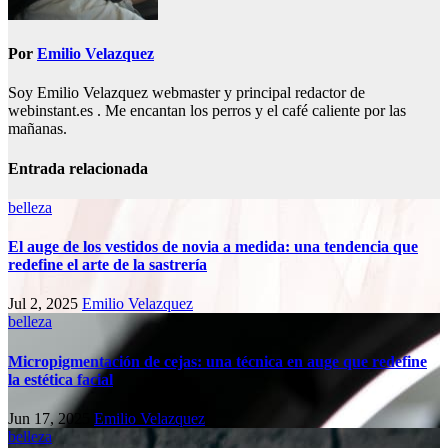
Por
Emilio Velazquez
Soy Emilio Velazquez webmaster y principal redactor de
webinstant.es . Me encantan los perros y el café caliente por las
mañanas.
Entrada relacionada
belleza
El auge de los vestidos de novia a medida: una tendencia que
redefine el arte de la sastrería
Jul 2, 2025
Emilio Velazquez
belleza
Micropigmentación de cejas: una técnica en auge que redefine
la estética facial
Jun 17, 2025
Emilio Velazquez
belleza