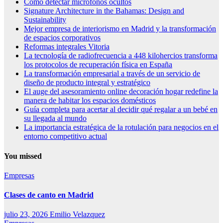
Cómo detectar micrófonos ocultos
Signature Architecture in the Bahamas: Design and
Sustainability
Mejor empresa de interiorismo en Madrid y la transformación
de espacios corporativos
Reformas integrales Vitoria
La tecnología de radiofrecuencia a 448 kilohercios transforma
los protocolos de recuperación física en España
La transformación empresarial a través de un servicio de
diseño de producto integral y estratégico
El auge del asesoramiento online decoración hogar redefine la
manera de habitar los espacios domésticos
Guía completa para acertar al decidir qué regalar a un bebé en
su llegada al mundo
La importancia estratégica de la rotulación para negocios en el
entorno competitivo actual
You missed
Empresas
Clases de canto en Madrid
julio 23, 2026
Emilio Velazquez