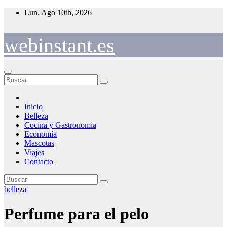
Saltar
Lun. Ago 10th, 2026
al
contenido
webinstant.es
Inicio
Belleza
Cocina y Gastronomía
Economía
Mascotas
Viajes
Contacto
belleza
Perfume para el pelo