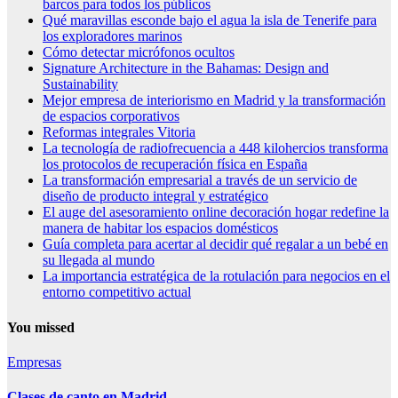
barcos para todos los públicos
Qué maravillas esconde bajo el agua la isla de Tenerife para
los exploradores marinos
Cómo detectar micrófonos ocultos
Signature Architecture in the Bahamas: Design and
Sustainability
Mejor empresa de interiorismo en Madrid y la transformación
de espacios corporativos
Reformas integrales Vitoria
La tecnología de radiofrecuencia a 448 kilohercios transforma
los protocolos de recuperación física en España
La transformación empresarial a través de un servicio de
diseño de producto integral y estratégico
El auge del asesoramiento online decoración hogar redefine la
manera de habitar los espacios domésticos
Guía completa para acertar al decidir qué regalar a un bebé en
su llegada al mundo
La importancia estratégica de la rotulación para negocios en el
entorno competitivo actual
You missed
Empresas
Clases de canto en Madrid