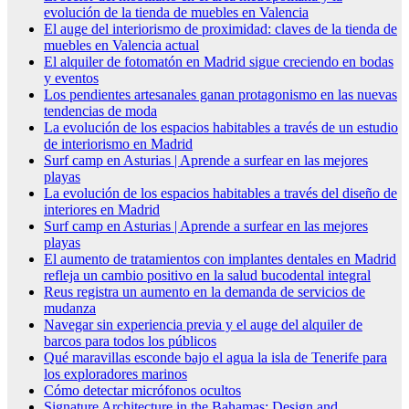
evolución de la tienda de muebles en Valencia
El auge del interiorismo de proximidad: claves de la tienda de
muebles en Valencia actual
El alquiler de fotomatón en Madrid sigue creciendo en bodas
y eventos
Los pendientes artesanales ganan protagonismo en las nuevas
tendencias de moda
La evolución de los espacios habitables a través de un estudio
de interiorismo en Madrid
Surf camp en Asturias | Aprende a surfear en las mejores
playas
La evolución de los espacios habitables a través del diseño de
interiores en Madrid
Surf camp en Asturias | Aprende a surfear en las mejores
playas
El aumento de tratamientos con implantes dentales en Madrid
refleja un cambio positivo en la salud bucodental integral
Reus registra un aumento en la demanda de servicios de
mudanza
Navegar sin experiencia previa y el auge del alquiler de
barcos para todos los públicos
Qué maravillas esconde bajo el agua la isla de Tenerife para
los exploradores marinos
Cómo detectar micrófonos ocultos
Signature Architecture in the Bahamas: Design and