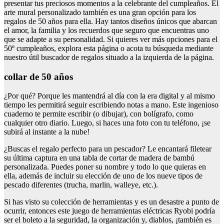
presentar tus preciosos momentos a la celebrante del cumpleaños. El
arte mural personalizado también es una gran opción para los
regalos de 50 años para ella. Hay tantos diseños únicos que abarcan
el amor, la familia y los recuerdos que seguro que encuentras uno
que se adapte a su personalidad. Si quieres ver más opciones para el
50º cumpleaños, explora esta página o acota tu búsqueda mediante
nuestro útil buscador de regalos situado a la izquierda de la página.
collar de 50 años
¿Por qué? Porque les mantendrá al día con la era digital y al mismo
tiempo les permitirá seguir escribiendo notas a mano. Este ingenioso
cuaderno te permite escribir (o dibujar), con bolígrafo, como
cualquier otro diario. Luego, si haces una foto con tu teléfono, ¡se
subirá al instante a la nube!
¿Buscas el regalo perfecto para un pescador? Le encantará filetear
su última captura en una tabla de cortar de madera de bambú
personalizada. Puedes poner su nombre y todo lo que quieras en
ella, además de incluir su elección de uno de los nueve tipos de
pescado diferentes (trucha, marlin, walleye, etc.).
Si has visto su colección de herramientas y es un desastre a punto de
ocurrir, entonces este juego de herramientas eléctricas Ryobi podría
ser el boleto a la seguridad, la organización y, diablos, ¡también es