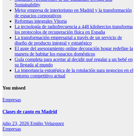
Sustainability
Mejor empresa de interiorismo en Madrid y la transformación
de espacios corporativos
Reformas integrales Vitoria
La tecnología de radiofrecuencia a 448 kilohercios transforma
los protocolos de recuperación física en España
La transformación empresarial a través de un servicio de
diseño de producto integral y estratégico
El auge del asesoramiento online decoración hogar redefine la
manera de habitar los espacios domésticos
Guía completa para acertar al decidir qué regalar a un bebé en
su llegada al mundo
La importancia estratégica de la rotulación para negocios en el
entorno competitivo actual
You missed
Empresas
Clases de canto en Madrid
julio 23, 2026
Emilio Velazquez
Empresas