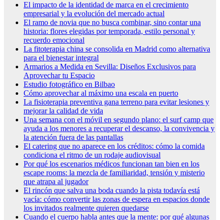
El impacto de la identidad de marca en el crecimiento
empresarial y la evolución del mercado actual
El ramo de novia que no busca combinar, sino contar una
historia: flores elegidas por temporada, estilo personal y
recuerdo emocional
La fitoterapia china se consolida en Madrid como alternativa
para el bienestar integral
Armarios a Medida en Sevilla: Diseños Exclusivos para
Aprovechar tu Espacio
Estudio fotográfico en Bilbao
Cómo aprovechar al máximo una escala en puerto
La fisioterapia preventiva gana terreno para evitar lesiones y
mejorar la calidad de vida
Una semana con el móvil en segundo plano: el surf camp que
ayuda a los menores a recuperar el descanso, la convivencia y
la atención fuera de las pantallas
El catering que no aparece en los créditos: cómo la comida
condiciona el ritmo de un rodaje audiovisual
Por qué los escenarios médicos funcionan tan bien en los
escape rooms: la mezcla de familiaridad, tensión y misterio
que atrapa al jugador
El rincón que salva una boda cuando la pista todavía está
vacía: cómo convertir las zonas de espera en espacios donde
los invitados realmente quieren quedarse
Cuando el cuerpo habla antes que la mente: por qué algunas