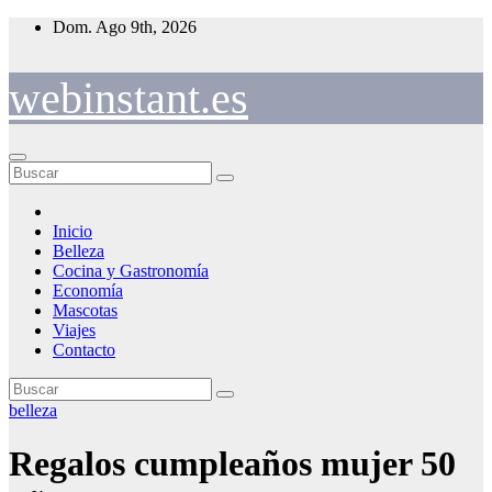
Saltar
Dom. Ago 9th, 2026
al
contenido
webinstant.es
Inicio
Belleza
Cocina y Gastronomía
Economía
Mascotas
Viajes
Contacto
belleza
Regalos cumpleaños mujer 50