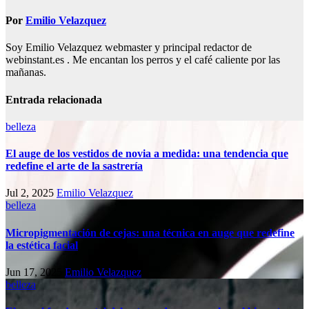
Por
Emilio Velazquez
Soy Emilio Velazquez webmaster y principal redactor de
webinstant.es . Me encantan los perros y el café caliente por las
mañanas.
Entrada relacionada
belleza
El auge de los vestidos de novia a medida: una tendencia que
redefine el arte de la sastrería
Jul 2, 2025
Emilio Velazquez
belleza
Micropigmentación de cejas: una técnica en auge que redefine
la estética facial
Jun 17, 2025
Emilio Velazquez
belleza