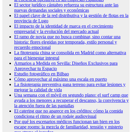
El sector jurídico cántabro refuerza su estructura ante las
nuevas demandas sociales y económicas
El papel clave de la red distributiva y la gestión de flotas en la
provincia de Lugo
El impacto de la identidad de marca en el crecimiento
empresarial y la evolución del mercado actual
El ramo de novia que no busca combinar, sino contar una
historia: flores elegidas por temporada, estilo personal y
recuerdo emocional
La fitoterapia china se consolida en Madrid como alternativa
para el bienestar integral
Armarios a Medida en Sevilla: Diseños Exclusivos para
Aprovechar tu Espacio
Estudio fotográfico en Bilbao
Cómo aprovechar al máximo una escala en puerto
La fisioterapia preventiva gana terreno para evitar lesiones y
mejorar la calidad de vida
Una semana con el móvil en segundo plano: el surf camp que
ayuda a los menores a recuperar el descanso, la convivencia y
la atención fuera de las pantallas
El catering que no aparece en los créditos: cómo la comida
condiciona el ritmo de un rodaje audiovisual
Por qué los escenarios médicos funcionan tan bien en los
escape rooms: la mezcla de familiaridad, tensión y misterio