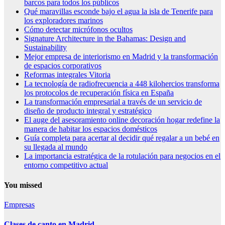
barcos para todos los públicos
Qué maravillas esconde bajo el agua la isla de Tenerife para
los exploradores marinos
Cómo detectar micrófonos ocultos
Signature Architecture in the Bahamas: Design and
Sustainability
Mejor empresa de interiorismo en Madrid y la transformación
de espacios corporativos
Reformas integrales Vitoria
La tecnología de radiofrecuencia a 448 kilohercios transforma
los protocolos de recuperación física en España
La transformación empresarial a través de un servicio de
diseño de producto integral y estratégico
El auge del asesoramiento online decoración hogar redefine la
manera de habitar los espacios domésticos
Guía completa para acertar al decidir qué regalar a un bebé en
su llegada al mundo
La importancia estratégica de la rotulación para negocios en el
entorno competitivo actual
You missed
Empresas
Clases de canto en Madrid