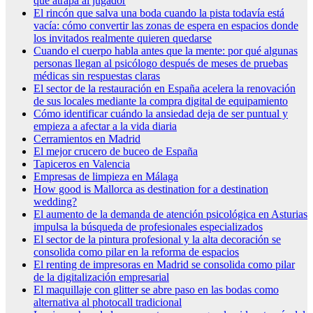
que atrapa al jugador
El rincón que salva una boda cuando la pista todavía está
vacía: cómo convertir las zonas de espera en espacios donde
los invitados realmente quieren quedarse
Cuando el cuerpo habla antes que la mente: por qué algunas
personas llegan al psicólogo después de meses de pruebas
médicas sin respuestas claras
El sector de la restauración en España acelera la renovación
de sus locales mediante la compra digital de equipamiento
Cómo identificar cuándo la ansiedad deja de ser puntual y
empieza a afectar a la vida diaria
Cerramientos en Madrid
El mejor crucero de buceo de España
Tapiceros en Valencia
Empresas de limpieza en Málaga
How good is Mallorca as destination for a destination
wedding?
El aumento de la demanda de atención psicológica en Asturias
impulsa la búsqueda de profesionales especializados
El sector de la pintura profesional y la alta decoración se
consolida como pilar en la reforma de espacios
El renting de impresoras en Madrid se consolida como pilar
de la digitalización empresarial
El maquillaje con glitter se abre paso en las bodas como
alternativa al photocall tradicional