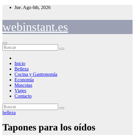
Saltar
Jue. Ago 6th, 2026
al
contenido
webinstant.es
Inicio
Belleza
Cocina y Gastronomía
Economía
Mascotas
Viajes
Contacto
belleza
Tapones para los oídos