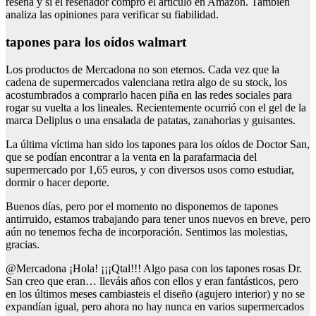
reseña y si el reseñador compró el artículo en Amazon. También
analiza las opiniones para verificar su fiabilidad.
tapones para los oídos walmart
Los productos de Mercadona no son eternos. Cada vez que la
cadena de supermercados valenciana retira algo de su stock, los
acostumbrados a comprarlo hacen piña en las redes sociales para
rogar su vuelta a los lineales. Recientemente ocurrió con el gel de la
marca Deliplus o una ensalada de patatas, zanahorias y guisantes.
La última víctima han sido los tapones para los oídos de Doctor San,
que se podían encontrar a la venta en la parafarmacia del
supermercado por 1,65 euros, y con diversos usos como estudiar,
dormir o hacer deporte.
Buenos días, pero por el momento no disponemos de tapones
antirruido, estamos trabajando para tener unos nuevos en breve, pero
aún no tenemos fecha de incorporación. Sentimos las molestias,
gracias.
@Mercadona ¡Hola! ¡¡¡Qtal!!! Algo pasa con los tapones rosas Dr.
San creo que eran… lleváis años con ellos y eran fantásticos, pero
en los últimos meses cambiasteis el diseño (agujero interior) y no se
expandían igual, pero ahora no hay nunca en varios supermercados