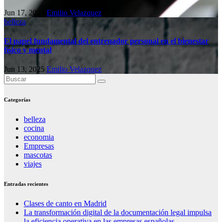
Jun 17, 2025
Emilio Velazquez
belleza
El papel fundamental del entrenador personal en el bienestar
físico y mental
Jun 13, 2025
Emilio Velazquez
Categorías
belleza
cocina
economia
Empresas
mascotas
viajes
Entradas recientes
Clases de canto en Madrid
La transformación digital de la documentación legal impulsa
la eficiencia operativa en las empresas españolas