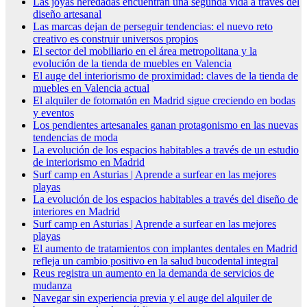
Las joyas heredadas encuentran una segunda vida a través del
diseño artesanal
Las marcas dejan de perseguir tendencias: el nuevo reto
creativo es construir universos propios
El sector del mobiliario en el área metropolitana y la
evolución de la tienda de muebles en Valencia
El auge del interiorismo de proximidad: claves de la tienda de
muebles en Valencia actual
El alquiler de fotomatón en Madrid sigue creciendo en bodas
y eventos
Los pendientes artesanales ganan protagonismo en las nuevas
tendencias de moda
La evolución de los espacios habitables a través de un estudio
de interiorismo en Madrid
Surf camp en Asturias | Aprende a surfear en las mejores
playas
La evolución de los espacios habitables a través del diseño de
interiores en Madrid
Surf camp en Asturias | Aprende a surfear en las mejores
playas
El aumento de tratamientos con implantes dentales en Madrid
refleja un cambio positivo en la salud bucodental integral
Reus registra un aumento en la demanda de servicios de
mudanza
Navegar sin experiencia previa y el auge del alquiler de