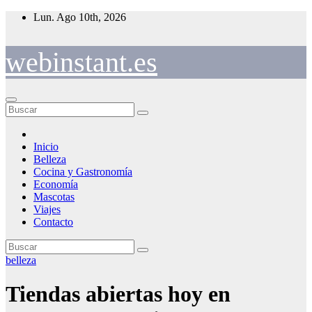
Saltar
Lun. Ago 10th, 2026
al
contenido
webinstant.es
Inicio
Belleza
Cocina y Gastronomía
Economía
Mascotas
Viajes
Contacto
belleza
Tiendas abiertas hoy en