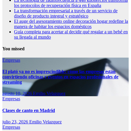
La tecnología de radiofrecuencia a 448 kilohercios transforma
los protocolos de recuperación física en España
La transformación empresarial a través de un servicio de
diseño de producto integral y estratégico
El auge del asesoramiento online decoración hogar redefine la
manera de habitar los espacios domésticos
Guía completa para acertar al decidir qué regalar a un bebé en
su llegada al mundo
You missed
Empresas
El plató ya no es imprescindible: cómo las empresas están
convirtiendo oficinas y eventos en espacios profesionales de
streaming
agosto 10, 2026
Emilio Velazquez
Empresas
Clases de canto en Madrid
julio 23, 2026
Emilio Velazquez
Empresas