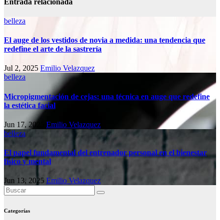
Entrada relacionada
belleza
El auge de los vestidos de novia a medida: una tendencia que
redefine el arte de la sastrería
Jul 2, 2025
Emilio Velazquez
belleza
Micropigmentación de cejas: una técnica en auge que redefine
la estética facial
Jun 17, 2025
Emilio Velazquez
belleza
El papel fundamental del entrenador personal en el bienestar
físico y mental
Jun 13, 2025
Emilio Velazquez
Categorías