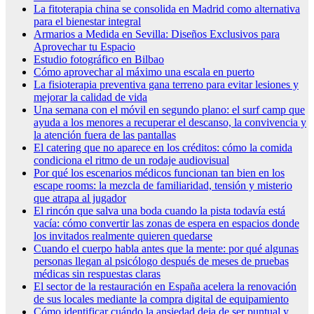
La fitoterapia china se consolida en Madrid como alternativa
para el bienestar integral
Armarios a Medida en Sevilla: Diseños Exclusivos para
Aprovechar tu Espacio
Estudio fotográfico en Bilbao
Cómo aprovechar al máximo una escala en puerto
La fisioterapia preventiva gana terreno para evitar lesiones y
mejorar la calidad de vida
Una semana con el móvil en segundo plano: el surf camp que
ayuda a los menores a recuperar el descanso, la convivencia y
la atención fuera de las pantallas
El catering que no aparece en los créditos: cómo la comida
condiciona el ritmo de un rodaje audiovisual
Por qué los escenarios médicos funcionan tan bien en los
escape rooms: la mezcla de familiaridad, tensión y misterio
que atrapa al jugador
El rincón que salva una boda cuando la pista todavía está
vacía: cómo convertir las zonas de espera en espacios donde
los invitados realmente quieren quedarse
Cuando el cuerpo habla antes que la mente: por qué algunas
personas llegan al psicólogo después de meses de pruebas
médicas sin respuestas claras
El sector de la restauración en España acelera la renovación
de sus locales mediante la compra digital de equipamiento
Cómo identificar cuándo la ansiedad deja de ser puntual y