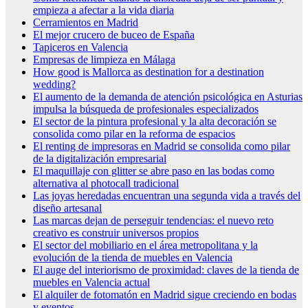
empieza a afectar a la vida diaria
Cerramientos en Madrid
El mejor crucero de buceo de España
Tapiceros en Valencia
Empresas de limpieza en Málaga
How good is Mallorca as destination for a destination
wedding?
El aumento de la demanda de atención psicológica en Asturias
impulsa la búsqueda de profesionales especializados
El sector de la pintura profesional y la alta decoración se
consolida como pilar en la reforma de espacios
El renting de impresoras en Madrid se consolida como pilar
de la digitalización empresarial
El maquillaje con glitter se abre paso en las bodas como
alternativa al photocall tradicional
Las joyas heredadas encuentran una segunda vida a través del
diseño artesanal
Las marcas dejan de perseguir tendencias: el nuevo reto
creativo es construir universos propios
El sector del mobiliario en el área metropolitana y la
evolución de la tienda de muebles en Valencia
El auge del interiorismo de proximidad: claves de la tienda de
muebles en Valencia actual
El alquiler de fotomatón en Madrid sigue creciendo en bodas
y eventos