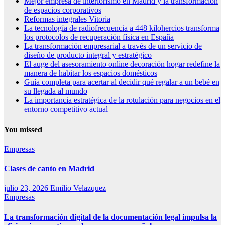
Mejor empresa de interiorismo en Madrid y la transformación
de espacios corporativos
Reformas integrales Vitoria
La tecnología de radiofrecuencia a 448 kilohercios transforma
los protocolos de recuperación física en España
La transformación empresarial a través de un servicio de
diseño de producto integral y estratégico
El auge del asesoramiento online decoración hogar redefine la
manera de habitar los espacios domésticos
Guía completa para acertar al decidir qué regalar a un bebé en
su llegada al mundo
La importancia estratégica de la rotulación para negocios en el
entorno competitivo actual
You missed
Empresas
Clases de canto en Madrid
julio 23, 2026
Emilio Velazquez
Empresas
La transformación digital de la documentación legal impulsa la