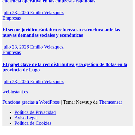
eficiencia operativa en las empresas españolas
julio 23, 2026
Emilio Velazquez
Empresas
El sector jurídico cántabro refuerza su estructura ante las
nuevas demandas sociales y económicas
julio 23, 2026
Emilio Velazquez
Empresas
El papel clave de la red distributiva y la gestión de flotas en la
provincia de Lugo
julio 23, 2026
Emilio Velazquez
webinstant.es
Funciona gracias a WordPress
|
Tema: Newsup de
Themeansar
Política de Privacidad
Aviso Legal
Política de Cookies