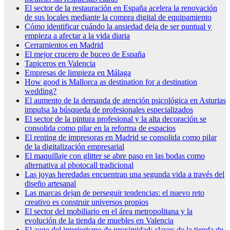
El sector de la restauración en España acelera la renovación
de sus locales mediante la compra digital de equipamiento
Cómo identificar cuándo la ansiedad deja de ser puntual y
empieza a afectar a la vida diaria
Cerramientos en Madrid
El mejor crucero de buceo de España
Tapiceros en Valencia
Empresas de limpieza en Málaga
How good is Mallorca as destination for a destination
wedding?
El aumento de la demanda de atención psicológica en Asturias
impulsa la búsqueda de profesionales especializados
El sector de la pintura profesional y la alta decoración se
consolida como pilar en la reforma de espacios
El renting de impresoras en Madrid se consolida como pilar
de la digitalización empresarial
El maquillaje con glitter se abre paso en las bodas como
alternativa al photocall tradicional
Las joyas heredadas encuentran una segunda vida a través del
diseño artesanal
Las marcas dejan de perseguir tendencias: el nuevo reto
creativo es construir universos propios
El sector del mobiliario en el área metropolitana y la
evolución de la tienda de muebles en Valencia
El auge del interiorismo de proximidad: claves de la tienda de