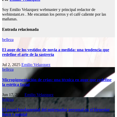
Soy Emilio Velazquez webmaster y principal redactor de
webinstant.es . Me encantan los perros y el café caliente por las
mañanas.
Entrada relacionada
belleza
El auge de los vestidos de novia a medida: una tendencia que
redefine el arte de la sastrería
Jul 2, 2025
Emilio Velazquez
belleza
Micropigmentación de cejas: una técnica en auge que redefine
la estética facial
Jun 17, 2025
Emilio Velazquez
belleza
El papel fundamental del entrenador personal en el bienestar
físico y mental