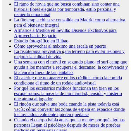
El ramo de novia que no busca combinar, sino contar una
historia: flores elegidas por temporada, estilo personal y
recuerdo emocional
La fitoterapia china se consolida en Madrid como alternativa
para el bienestar integral
Armarios a Medida en Sevilla: Diseños Exclusivos para
Aprovechar tu Espacio
Estudio fotográfico en Bilbao
Cómo aprovechar al máximo una escala en puerto
La fisioterapia preventiva gana terreno para evitar lesiones y
mejorar la calidad de vida
Una semana con el móvil en segundo plano: el surf camp que
ayuda a los menores a recuperar el descanso, la convivencia y
la atención fuera de las pantallas
El catering que no aparece en los créditos: cómo la comida
condiciona el ritmo de un rodaje audiovisual
Por qué los escenarios médicos funcionan tan bien en los
escape rooms: la mezcla de familiaridad, tensión y misterio
que atrapa al jugador
El rincón que salva una boda cuando la pista todavía está
vacía: cómo convertir las zonas de espera en espacios donde
los invitados realmente quieren quedarse
Cuando el cuerpo habla antes que la mente: por qué algunas
personas llegan al psicólogo después de meses de pruebas
médicas sin respuestas claras