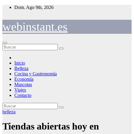
Saltar
Dom. Ago 9th, 2026
al
contenido
webinstant.es
Inicio
Belleza
Cocina y Gastronomía
Economía
Mascotas
Viajes
Contacto
belleza
Tiendas abiertas hoy en