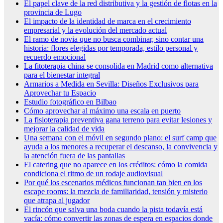
El papel clave de la red distributiva y la gestión de flotas en la
provincia de Lugo
El impacto de la identidad de marca en el crecimiento
empresarial y la evolución del mercado actual
El ramo de novia que no busca combinar, sino contar una
historia: flores elegidas por temporada, estilo personal y
recuerdo emocional
La fitoterapia china se consolida en Madrid como alternativa
para el bienestar integral
Armarios a Medida en Sevilla: Diseños Exclusivos para
Aprovechar tu Espacio
Estudio fotográfico en Bilbao
Cómo aprovechar al máximo una escala en puerto
La fisioterapia preventiva gana terreno para evitar lesiones y
mejorar la calidad de vida
Una semana con el móvil en segundo plano: el surf camp que
ayuda a los menores a recuperar el descanso, la convivencia y
la atención fuera de las pantallas
El catering que no aparece en los créditos: cómo la comida
condiciona el ritmo de un rodaje audiovisual
Por qué los escenarios médicos funcionan tan bien en los
escape rooms: la mezcla de familiaridad, tensión y misterio
que atrapa al jugador
El rincón que salva una boda cuando la pista todavía está
vacía: cómo convertir las zonas de espera en espacios donde