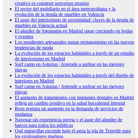
creativo es construir universos propios
El sector del mobiliario en el área metropolitana y la
evolución de la tienda de muebles en Valencia
El auge del interiorismo de proximidad: claves de la tienda de
muebles en Valencia actual
El alquiler de fotomatón en Madrid sigue creciendo en bodas
y eventos
Los pendientes artesanales ganan protagonismo en las nuevas
tendencias de moda
La evolución de los espacios habitables a través de un estudio
de interiorismo en Madrid
Surf camp en Asturias | Aprende a surfear en las mejores
playas
La evolución de los espacios habitables a través del diseño de
interiores en Madrid
Surf camp en Asturias | Aprende a surfear en las mejores
playas
El aumento de tratamientos con implantes dentales en Madrid
refleja un cambio positivo en la salud bucodental integral
Reus registra un aumento en la demanda de servicios de
mudanza
Navegar sin experiencia previa y el auge del alquiler de
barcos para todos los públicos
Qué maravillas esconde bajo el agua la isla de Tenerife para
los exploradores marinos