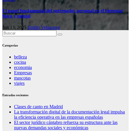
El papel fundamental del entrenador personal en el bienestar
físico y mental
Jun 13, 2025
Emilio Velazquez
Categorías
belleza
cocina
economia
Empresas
mascotas
viajes
Entradas recientes
Clases de canto en Madrid
La transformación digital de la documentación legal impulsa
la eficiencia operativa en las empresas españolas
El sector jurídico cántabro refuerza su estructura ante las
nuevas demandas sociales y económicas