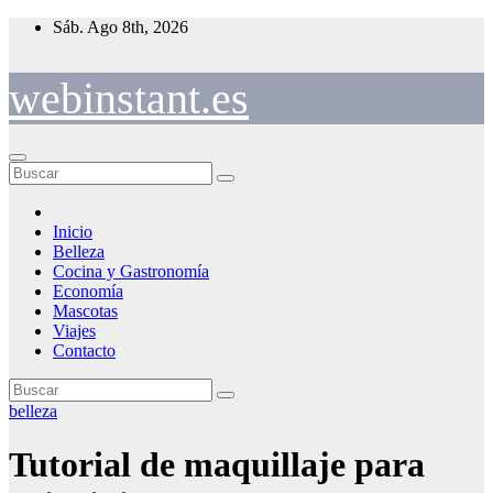
Saltar
Sáb. Ago 8th, 2026
al
contenido
webinstant.es
Inicio
Belleza
Cocina y Gastronomía
Economía
Mascotas
Viajes
Contacto
belleza
Tutorial de maquillaje para