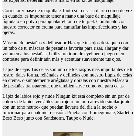
las expertas, deberían tener a mano en su kit de maquillaje.
Corrector y base de maquillaje Tanto si lo usas a diario como de vez
en cuando, es importante tener a mano una base de maquillaje
líquida o en polvo para igualar el tono de tu piel. Combínalo con
nuestro corrector en crema para camuflar las imperfecciones y las
ojeras.
Máscara de pestañas y delineador Haz que tus ojos destaquen con
un tubo de tu máscara de pestañas favorita para rizar, alargar y dar
volumen a tus pestañas. Utiliza un tono de eyeliner a juego o en
contraste para definir aún más y acentuar suavemente tus ojos.
Lápiz de cejas Tus cejas son uno de los rasgos más importantes de tu
rostro: dales forma, rellénalas y defínelas con nuestro Lápiz de cejas
en crema, o simplemente arréglalas y dóralas con nuestra Máscara
de pestañas transparente, que también sirve como gel para cejas.
Lápiz de labios rojo y nude Ningún kit está completo sin un par de
colores de labios versátiles -un rojo o un tono atrevido similar junto
con un tono neutro- que puedan llevarte del día a la noche o
funcionar para cualquier ocasión. Prueba con Pomegranate, Starlet o
Beso Beso junto con Sandstorm, Taupe o Nude.