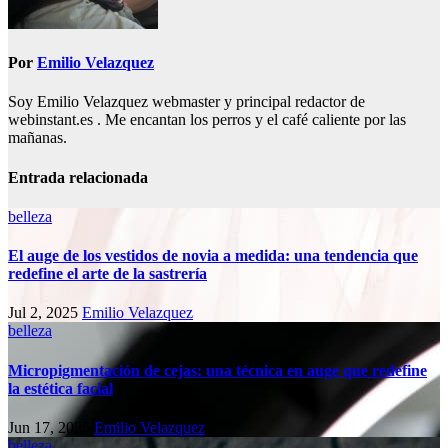
Por
Emilio Velazquez
Soy Emilio Velazquez webmaster y principal redactor de
webinstant.es . Me encantan los perros y el café caliente por las
mañanas.
Entrada relacionada
belleza
El auge de los vestidos de novia a medida: una tendencia que
redefine el arte de la sastrería
Jul 2, 2025
Emilio Velazquez
belleza
Micropigmentación de cejas: una técnica en auge que redefine
la estética facial
Jun 17, 2025
Emilio Velazquez
belleza