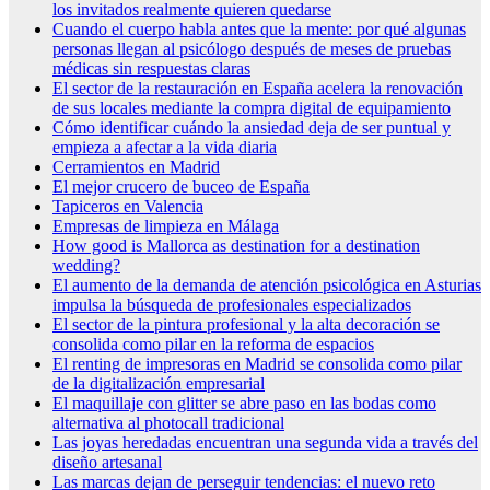
los invitados realmente quieren quedarse
Cuando el cuerpo habla antes que la mente: por qué algunas
personas llegan al psicólogo después de meses de pruebas
médicas sin respuestas claras
El sector de la restauración en España acelera la renovación
de sus locales mediante la compra digital de equipamiento
Cómo identificar cuándo la ansiedad deja de ser puntual y
empieza a afectar a la vida diaria
Cerramientos en Madrid
El mejor crucero de buceo de España
Tapiceros en Valencia
Empresas de limpieza en Málaga
How good is Mallorca as destination for a destination
wedding?
El aumento de la demanda de atención psicológica en Asturias
impulsa la búsqueda de profesionales especializados
El sector de la pintura profesional y la alta decoración se
consolida como pilar en la reforma de espacios
El renting de impresoras en Madrid se consolida como pilar
de la digitalización empresarial
El maquillaje con glitter se abre paso en las bodas como
alternativa al photocall tradicional
Las joyas heredadas encuentran una segunda vida a través del
diseño artesanal
Las marcas dejan de perseguir tendencias: el nuevo reto