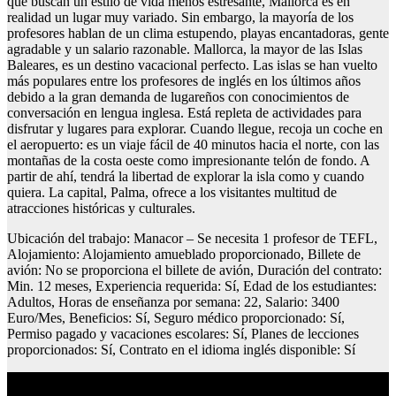
que buscan un estilo de vida menos estresante, Mallorca es en
realidad un lugar muy variado. Sin embargo, la mayoría de los
profesores hablan de un clima estupendo, playas encantadoras, gente
agradable y un salario razonable. Mallorca, la mayor de las Islas
Baleares, es un destino vacacional perfecto. Las islas se han vuelto
más populares entre los profesores de inglés en los últimos años
debido a la gran demanda de lugareños con conocimientos de
conversación en lengua inglesa. Está repleta de actividades para
disfrutar y lugares para explorar. Cuando llegue, recoja un coche en
el aeropuerto: es un viaje fácil de 40 minutos hacia el norte, con las
montañas de la costa oeste como impresionante telón de fondo. A
partir de ahí, tendrá la libertad de explorar la isla como y cuando
quiera. La capital, Palma, ofrece a los visitantes multitud de
atracciones históricas y culturales.
Ubicación del trabajo: Manacor – Se necesita 1 profesor de TEFL,
Alojamiento: Alojamiento amueblado proporcionado, Billete de
avión: No se proporciona el billete de avión, Duración del contrato:
Min. 12 meses, Experiencia requerida: Sí, Edad de los estudiantes:
Adultos, Horas de enseñanza por semana: 22, Salario: 3400
Euro/Mes, Beneficios: Sí, Seguro médico proporcionado: Sí,
Permiso pagado y vacaciones escolares: Sí, Planes de lecciones
proporcionados: Sí, Contrato en el idioma inglés disponible: Sí