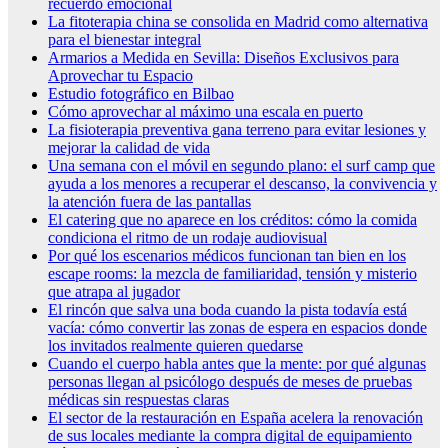
recuerdo emocional
La fitoterapia china se consolida en Madrid como alternativa
para el bienestar integral
Armarios a Medida en Sevilla: Diseños Exclusivos para
Aprovechar tu Espacio
Estudio fotográfico en Bilbao
Cómo aprovechar al máximo una escala en puerto
La fisioterapia preventiva gana terreno para evitar lesiones y
mejorar la calidad de vida
Una semana con el móvil en segundo plano: el surf camp que
ayuda a los menores a recuperar el descanso, la convivencia y
la atención fuera de las pantallas
El catering que no aparece en los créditos: cómo la comida
condiciona el ritmo de un rodaje audiovisual
Por qué los escenarios médicos funcionan tan bien en los
escape rooms: la mezcla de familiaridad, tensión y misterio
que atrapa al jugador
El rincón que salva una boda cuando la pista todavía está
vacía: cómo convertir las zonas de espera en espacios donde
los invitados realmente quieren quedarse
Cuando el cuerpo habla antes que la mente: por qué algunas
personas llegan al psicólogo después de meses de pruebas
médicas sin respuestas claras
El sector de la restauración en España acelera la renovación
de sus locales mediante la compra digital de equipamiento