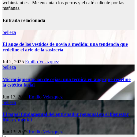
webinstant.es . Me encantan los perros y el café caliente por las
mañanas.
Entrada relacionada
belleza
El auge de los vestidos de novia a medida: una tendencia que
redefine el arte de la sastrería
Jul 2, 2025
Emilio Velazquez
belleza
Micropigmentación de cejas: una técnica en auge que redefine
la estética facial
Jun 17, 2025
Emilio Velazquez
belleza
El papel fundamental del entrenador personal en el bienestar
físico y mental
Jun 13, 2025
Emilio Velazquez