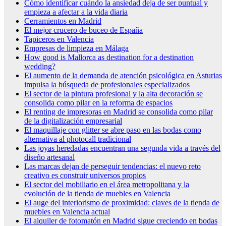
Cómo identificar cuándo la ansiedad deja de ser puntual y
empieza a afectar a la vida diaria
Cerramientos en Madrid
El mejor crucero de buceo de España
Tapiceros en Valencia
Empresas de limpieza en Málaga
How good is Mallorca as destination for a destination
wedding?
El aumento de la demanda de atención psicológica en Asturias
impulsa la búsqueda de profesionales especializados
El sector de la pintura profesional y la alta decoración se
consolida como pilar en la reforma de espacios
El renting de impresoras en Madrid se consolida como pilar
de la digitalización empresarial
El maquillaje con glitter se abre paso en las bodas como
alternativa al photocall tradicional
Las joyas heredadas encuentran una segunda vida a través del
diseño artesanal
Las marcas dejan de perseguir tendencias: el nuevo reto
creativo es construir universos propios
El sector del mobiliario en el área metropolitana y la
evolución de la tienda de muebles en Valencia
El auge del interiorismo de proximidad: claves de la tienda de
muebles en Valencia actual
El alquiler de fotomatón en Madrid sigue creciendo en bodas