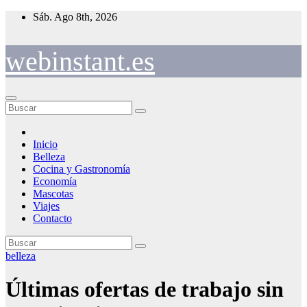
Saltar
Sáb. Ago 8th, 2026
al
contenido
webinstant.es
Inicio
Belleza
Cocina y Gastronomía
Economía
Mascotas
Viajes
Contacto
belleza
Últimas ofertas de trabajo sin