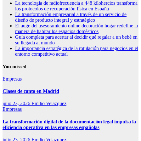
La tecnología de radiofrecuencia a 448 kilohercios transforma
los protocolos de recuperación física en España
La transformación empresarial a través de un servicio de
diseño de producto integral y estratégico
El auge del asesoramiento online decoración hogar redefine la
manera de habitar los espacios domésticos
Guía completa para acertar al decidir qué regalar a un bebé en
su llegada al mundo
La importancia estratégica de la rotulación para negocios en el
entorno competitivo actual
You missed
Empresas
Clases de canto en Madrid
julio 23, 2026
Emilio Velazquez
Empresas
La transformación digital de la documentación legal impulsa la
eficiencia operativa en las empresas españolas
julio 23, 2026
Emilio Velazquez