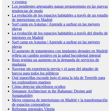
y eventos
Los pendientes artesanales ganan protagonismo en las nuevas
tendencias de moda
La evolución de los espacios habitables a través de un estudio
de interiorismo en Madrid
Surf camp en Asturias | Aprende a surfear en las mejores
playas
La evolución de los espacios habitables a través del diseño de
interiores en Madrid
Surf camp en Asturias | Aprende a surfear en las mejores
playas
El aumento de tratamientos con implantes dentales en Madrid
refleja un cambio positivo en la salud bucodental integral
Reus registra un aumento en la demanda de servicios de
mudanza
Navegar sin experiencia previa y el auge del alquiler de
barcos para todos los públicos
Qué maravillas esconde bajo el agua la isla de Tenerife para
los exploradores marinos
Cómo detectar micrófonos ocultos
Signature Architecture in the Bahamas: Design and
Sustainability
Mejor empresa de interiorismo en Madrid y la transformación
de espacios corporativos
Reformas integrales Vitoria