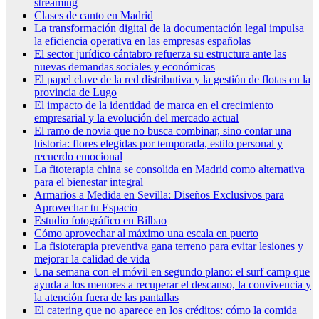
streaming
Clases de canto en Madrid
La transformación digital de la documentación legal impulsa
la eficiencia operativa en las empresas españolas
El sector jurídico cántabro refuerza su estructura ante las
nuevas demandas sociales y económicas
El papel clave de la red distributiva y la gestión de flotas en la
provincia de Lugo
El impacto de la identidad de marca en el crecimiento
empresarial y la evolución del mercado actual
El ramo de novia que no busca combinar, sino contar una
historia: flores elegidas por temporada, estilo personal y
recuerdo emocional
La fitoterapia china se consolida en Madrid como alternativa
para el bienestar integral
Armarios a Medida en Sevilla: Diseños Exclusivos para
Aprovechar tu Espacio
Estudio fotográfico en Bilbao
Cómo aprovechar al máximo una escala en puerto
La fisioterapia preventiva gana terreno para evitar lesiones y
mejorar la calidad de vida
Una semana con el móvil en segundo plano: el surf camp que
ayuda a los menores a recuperar el descanso, la convivencia y
la atención fuera de las pantallas
El catering que no aparece en los créditos: cómo la comida