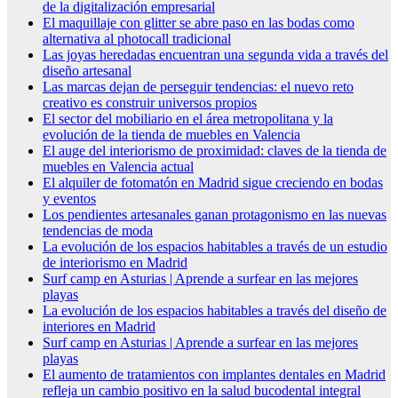
de la digitalización empresarial
El maquillaje con glitter se abre paso en las bodas como
alternativa al photocall tradicional
Las joyas heredadas encuentran una segunda vida a través del
diseño artesanal
Las marcas dejan de perseguir tendencias: el nuevo reto
creativo es construir universos propios
El sector del mobiliario en el área metropolitana y la
evolución de la tienda de muebles en Valencia
El auge del interiorismo de proximidad: claves de la tienda de
muebles en Valencia actual
El alquiler de fotomatón en Madrid sigue creciendo en bodas
y eventos
Los pendientes artesanales ganan protagonismo en las nuevas
tendencias de moda
La evolución de los espacios habitables a través de un estudio
de interiorismo en Madrid
Surf camp en Asturias | Aprende a surfear en las mejores
playas
La evolución de los espacios habitables a través del diseño de
interiores en Madrid
Surf camp en Asturias | Aprende a surfear en las mejores
playas
El aumento de tratamientos con implantes dentales en Madrid
refleja un cambio positivo en la salud bucodental integral