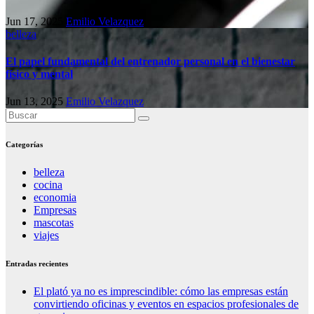
Jun 17, 2025
Emilio Velazquez
belleza
El papel fundamental del entrenador personal en el bienestar
físico y mental
Jun 13, 2025
Emilio Velazquez
Categorías
belleza
cocina
economia
Empresas
mascotas
viajes
Entradas recientes
El plató ya no es imprescindible: cómo las empresas están
convirtiendo oficinas y eventos en espacios profesionales de