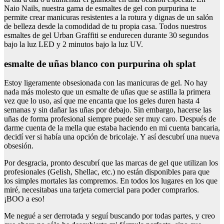
Naio Nails, nuestra gama de esmaltes de gel con purpurina te
permite crear manicuras resistentes a la rotura y dignas de un salón
de belleza desde la comodidad de tu propia casa. Todos nuestros
esmaltes de gel Urban Graffiti se endurecen durante 30 segundos
bajo la luz LED y 2 minutos bajo la luz UV.
esmalte de uñas blanco con purpurina oh splat
Estoy ligeramente obsesionada con las manicuras de gel. No hay
nada más molesto que un esmalte de uñas que se astilla la primera
vez que lo uso, así que me encanta que los geles duren hasta 4
semanas y sin dañar las uñas por debajo. Sin embargo, hacerse las
uñas de forma profesional siempre puede ser muy caro. Después de
darme cuenta de la mella que estaba haciendo en mi cuenta bancaria,
decidí ver si había una opción de bricolaje. Y así descubrí una nueva
obsesión.
Por desgracia, pronto descubrí que las marcas de gel que utilizan los
profesionales (Gelish, Shellac, etc.) no están disponibles para que
los simples mortales las compremos. En todos los lugares en los que
miré, necesitabas una tarjeta comercial para poder comprarlos.
¡BOO a eso!
Me negué a ser derrotada y seguí buscando por todas partes, y creo