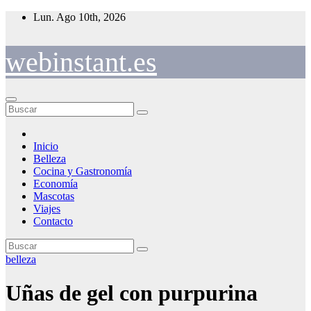
Saltar
Lun. Ago 10th, 2026
al
contenido
webinstant.es
Inicio
Belleza
Cocina y Gastronomía
Economía
Mascotas
Viajes
Contacto
belleza
Uñas de gel con purpurina