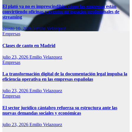
El plató ya no es imprescindible: cómo las empresas están
convirtiendo oficinas y eventos en espacios profesionales de
streaming
agosto 10, 2026
Emilio Velazquez
Empresas
Clases de canto en Madrid
julio 23, 2026
Emilio Velazquez
Empresas
La transformación digital de la documentación legal impulsa la
eficiencia operativa en las empresas españolas
julio 23, 2026
Emilio Velazquez
Empresas
El sector jurídico cántabro refuerza su estructura ante las
nuevas demandas sociales y económicas
julio 23, 2026
Emilio Velazquez