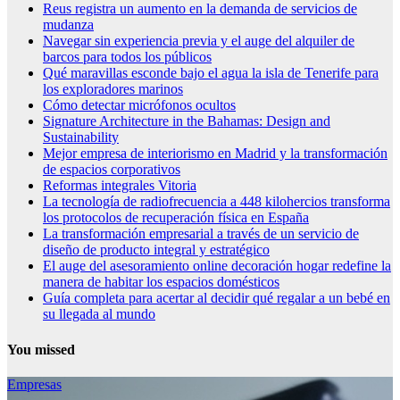
Reus registra un aumento en la demanda de servicios de
mudanza
Navegar sin experiencia previa y el auge del alquiler de
barcos para todos los públicos
Qué maravillas esconde bajo el agua la isla de Tenerife para
los exploradores marinos
Cómo detectar micrófonos ocultos
Signature Architecture in the Bahamas: Design and
Sustainability
Mejor empresa de interiorismo en Madrid y la transformación
de espacios corporativos
Reformas integrales Vitoria
La tecnología de radiofrecuencia a 448 kilohercios transforma
los protocolos de recuperación física en España
La transformación empresarial a través de un servicio de
diseño de producto integral y estratégico
El auge del asesoramiento online decoración hogar redefine la
manera de habitar los espacios domésticos
Guía completa para acertar al decidir qué regalar a un bebé en
su llegada al mundo
You missed
Empresas