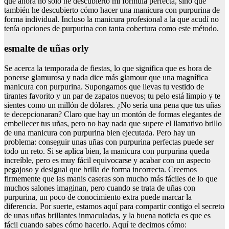
que ahora no sólo he descubierto mi fórmula perfecta, sino que
también he descubierto cómo hacer una manicura con purpurina de
forma individual. Incluso la manicura profesional a la que acudí no
tenía opciones de purpurina con tanta cobertura como este método.
esmalte de uñas orly
Se acerca la temporada de fiestas, lo que significa que es hora de
ponerse glamurosa y nada dice más glamour que una magnífica
manicura con purpurina. Supongamos que llevas tu vestido de
tirantes favorito y un par de zapatos nuevos; tu pelo está limpio y te
sientes como un millón de dólares. ¿No sería una pena que tus uñas
te decepcionaran? Claro que hay un montón de formas elegantes de
embellecer tus uñas, pero no hay nada que supere el llamativo brillo
de una manicura con purpurina bien ejecutada. Pero hay un
problema: conseguir unas uñas con purpurina perfectas puede ser
todo un reto. Si se aplica bien, la manicura con purpurina queda
increíble, pero es muy fácil equivocarse y acabar con un aspecto
pegajoso y desigual que brilla de forma incorrecta. Creemos
firmemente que las manis caseras son mucho más fáciles de lo que
muchos salones imaginan, pero cuando se trata de uñas con
purpurina, un poco de conocimiento extra puede marcar la
diferencia. Por suerte, estamos aquí para compartir contigo el secreto
de unas uñas brillantes inmaculadas, y la buena noticia es que es
fácil cuando sabes cómo hacerlo. Aquí te decimos cómo: