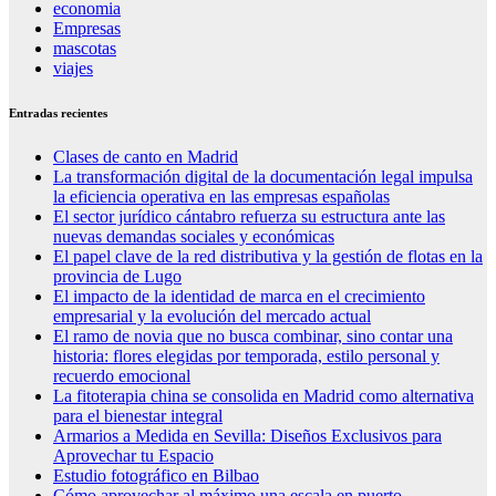
economia
Empresas
mascotas
viajes
Entradas recientes
Clases de canto en Madrid
La transformación digital de la documentación legal impulsa
la eficiencia operativa en las empresas españolas
El sector jurídico cántabro refuerza su estructura ante las
nuevas demandas sociales y económicas
El papel clave de la red distributiva y la gestión de flotas en la
provincia de Lugo
El impacto de la identidad de marca en el crecimiento
empresarial y la evolución del mercado actual
El ramo de novia que no busca combinar, sino contar una
historia: flores elegidas por temporada, estilo personal y
recuerdo emocional
La fitoterapia china se consolida en Madrid como alternativa
para el bienestar integral
Armarios a Medida en Sevilla: Diseños Exclusivos para
Aprovechar tu Espacio
Estudio fotográfico en Bilbao
Cómo aprovechar al máximo una escala en puerto