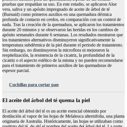
pruebas que respaldan su uso. En este estudio, se aplicaron Aloe
vera, saliva y un apósito impregnado de aceite de árbol de té
(Burnaid) como primeros auxilios en una quemadura dérmica
profunda de contacto en cerdos, en comparación con un control de
nada. Tras la creación de la quemadura, se aplicaron los tratamientos
durante 20 minutos y se observaron las heridas en los cambios de
apósito semanales durante 6 semanas. Los resultados mostraron que
los tratamientos alternativos disminuyeron significativamente la
temperatura subdérmica de la piel durante el periodo de tratamiento.
Sin embargo, no disminuyeron la microflora ni mejoraron la
reepitelización, la resistencia de la cicatriz, la profundidad de la
cicatriz o el aspecto estético de la misma y no pueden recomendarse
para el tratamiento de primeros auxilios de las quemaduras de
espesor parcial.
Cuchillas para cortar pan
El aceite del árbol del té quema la piel
El aceite del árbol del té es un aceite esencial obtenido por
destilación al vapor de las hojas de Melaleuca alternifolia, una planta
originaria de Australia. Históricamente, las hojas se utilizaban como
sustituto del té, de ahí el nombre del aceite del árbol del té. La parte