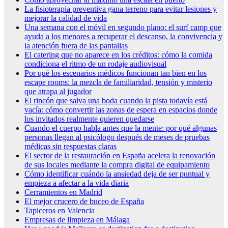
La fisioterapia preventiva gana terreno para evitar lesiones y
mejorar la calidad de vida
Una semana con el móvil en segundo plano: el surf camp que
ayuda a los menores a recuperar el descanso, la convivencia y
la atención fuera de las pantallas
El catering que no aparece en los créditos: cómo la comida
condiciona el ritmo de un rodaje audiovisual
Por qué los escenarios médicos funcionan tan bien en los
escape rooms: la mezcla de familiaridad, tensión y misterio
que atrapa al jugador
El rincón que salva una boda cuando la pista todavía está
vacía: cómo convertir las zonas de espera en espacios donde
los invitados realmente quieren quedarse
Cuando el cuerpo habla antes que la mente: por qué algunas
personas llegan al psicólogo después de meses de pruebas
médicas sin respuestas claras
El sector de la restauración en España acelera la renovación
de sus locales mediante la compra digital de equipamiento
Cómo identificar cuándo la ansiedad deja de ser puntual y
empieza a afectar a la vida diaria
Cerramientos en Madrid
El mejor crucero de buceo de España
Tapiceros en Valencia
Empresas de limpieza en Málaga