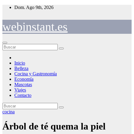
Saltar
Dom. Ago 9th, 2026
al
contenido
webinstant.es
Inicio
Belleza
Cocina y Gastronomía
Economía
Mascotas
Viajes
Contacto
cocina
Árbol de té quema la piel