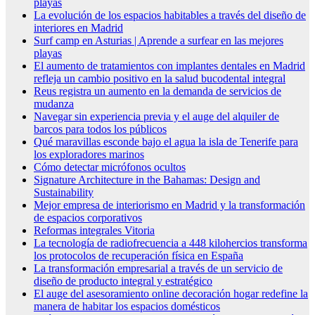
playas
La evolución de los espacios habitables a través del diseño de
interiores en Madrid
Surf camp en Asturias | Aprende a surfear en las mejores
playas
El aumento de tratamientos con implantes dentales en Madrid
refleja un cambio positivo en la salud bucodental integral
Reus registra un aumento en la demanda de servicios de
mudanza
Navegar sin experiencia previa y el auge del alquiler de
barcos para todos los públicos
Qué maravillas esconde bajo el agua la isla de Tenerife para
los exploradores marinos
Cómo detectar micrófonos ocultos
Signature Architecture in the Bahamas: Design and
Sustainability
Mejor empresa de interiorismo en Madrid y la transformación
de espacios corporativos
Reformas integrales Vitoria
La tecnología de radiofrecuencia a 448 kilohercios transforma
los protocolos de recuperación física en España
La transformación empresarial a través de un servicio de
diseño de producto integral y estratégico
El auge del asesoramiento online decoración hogar redefine la
manera de habitar los espacios domésticos