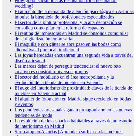
How good is Mallorca as destination for a destination
wedding?
El aumento de la demanda de atención psicológica en Asturias
impulsa la búsqueda de profesionales especializados
El sector de la pintura profesional y la alta decoración se
consolida como pilar en la reforma de espacios
El renting de impresoras en Madrid se consolida como pilar
de la digitalización empresarial
El maquillaje con glitter se abre paso en las bodas como
alternativa al photocall tradicional
Las joyas heredadas encuentran una segunda vida a través del
diseño artesanal
Las marcas dejan de perseguir tendencias: el nuevo reto
creativo es construir universos propios
El sector del mobiliario en el área metropolitana y la
evolución de la tienda de muebles en Valencia
El auge del interiorismo de proximidad: claves de la tienda de
muebles en Valencia actual
El alquiler de fotomatón en Madrid sigue creciendo en bodas
y eventos
Los pendientes artesanales ganan protagonismo en las nuevas
tendencias de moda
La evolución de los espacios habitables a través de un estudio
de interiorismo en Madrid
Surf camp en Asturias | Aprende a surfear en las mejores