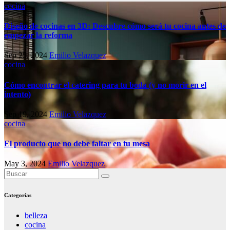
cocina
Diseño de cocinas en 3D: Descubre cómo será tu cocina antes de
empezar la reforma
Sep 25, 2024
Emilio Velazquez
cocina
Cómo encontrar el catering para tu boda (y no morir en el
intento)
Sep 19, 2024
Emilio Velazquez
cocina
El producto que no debe faltar en tu mesa
May 3, 2024
Emilio Velazquez
Categorías
belleza
cocina