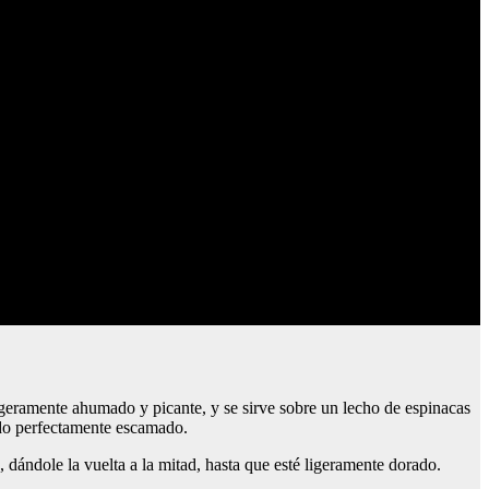
igeramente ahumado y picante, y se sirve sobre un lecho de espinacas
cado perfectamente escamado.
, dándole la vuelta a la mitad, hasta que esté ligeramente dorado.