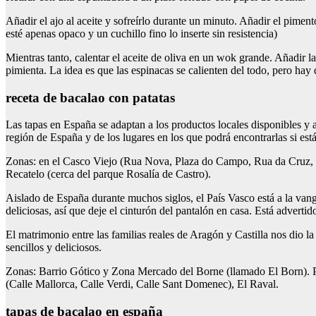
Añadir el ajo al aceite y sofreírlo durante un minuto. Añadir el pimen
esté apenas opaco y un cuchillo fino lo inserte sin resistencia)
Mientras tanto, calentar el aceite de oliva en un wok grande. Añadir l
pimienta. La idea es que las espinacas se calienten del todo, pero ha
receta de bacalao con patatas
Las tapas en España se adaptan a los productos locales disponibles y 
región de España y de los lugares en los que podrá encontrarlas si está
Zonas: en el Casco Viejo (Rua Nova, Plaza do Campo, Rua da Cruz, Z
Recatelo (cerca del parque Rosalía de Castro).
Aislado de España durante muchos siglos, el País Vasco está a la vangua
deliciosas, así que deje el cinturón del pantalón en casa. Está advertid
El matrimonio entre las familias reales de Aragón y Castilla nos dio l
sencillos y deliciosos.
Zonas: Barrio Gótico y Zona Mercado del Borne (llamado El Born). P
(Calle Mallorca, Calle Verdi, Calle Sant Domenec), El Raval.
tapas de bacalao en españa