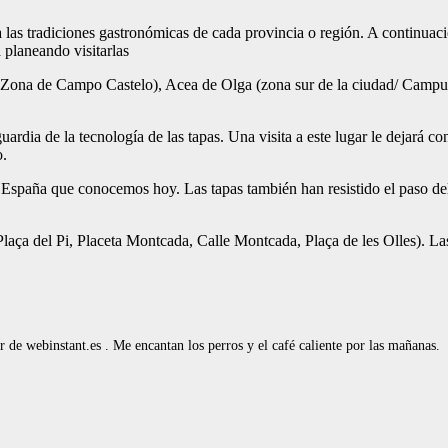
a las tradiciones gastronómicas de cada provincia o región. A continuac
 planeando visitarlas
ona de Campo Castelo), Acea de Olga (zona sur de la ciudad/ Campus U
rdia de la tecnología de las tapas. Una visita a este lugar le dejará co
o.
a España que conocemos hoy. Las tapas también han resistido el paso del
laça del Pi, Placeta Montcada, Calle Montcada, Plaça de les Olles). 
de webinstant.es . Me encantan los perros y el café caliente por las mañanas.