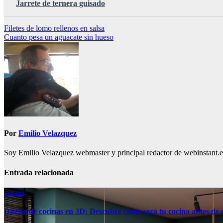
Jarrete de ternera guisado
Navegación
Filetes de lomo rellenos en salsa
Cuanto pesa un aguacate sin hueso
de
entradas
Por
Emilio Velazquez
Soy Emilio Velazquez webmaster y principal redactor de webinstant.es 
Entrada relacionada
cocina
Diseño de cocinas en 3D: Descubre cómo será tu cocina antes de