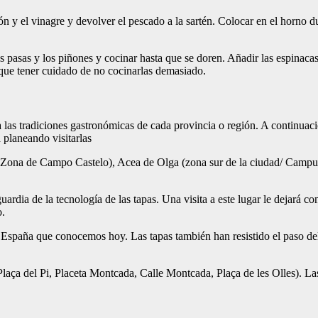
tón y el vinagre y devolver el pescado a la sartén. Colocar en el horno
as pasas y los piñones y cocinar hasta que se doren. Añadir las espinac
y que tener cuidado de no cocinarlas demasiado.
a las tradiciones gastronómicas de cada provincia o región. A continuac
 planeando visitarlas
ona de Campo Castelo), Acea de Olga (zona sur de la ciudad/ Campus U
rdia de la tecnología de las tapas. Una visita a este lugar le dejará co
o.
a España que conocemos hoy. Las tapas también han resistido el paso del
laça del Pi, Placeta Montcada, Calle Montcada, Plaça de les Olles). 