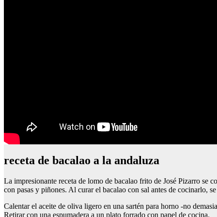
receta de bacalao a la andaluza
La impresionante receta de lomo de bacalao frito de José Pizarro se 
con pasas y piñones. Al curar el bacalao con sal antes de cocinarlo, 
Calentar el aceite de oliva ligero en una sartén para horno -no demasi
Retirar con una espumadera a un plato forrado con papel de cocina.