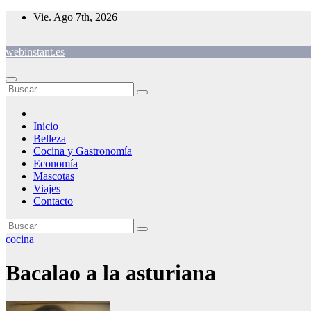
Saltar
Vie. Ago 7th, 2026
al
contenido
webinstant.es
Inicio
Belleza
Cocina y Gastronomía
Economía
Mascotas
Viajes
Contacto
cocina
Bacalao a la asturiana