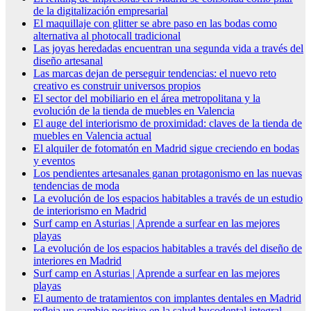
de la digitalización empresarial
El maquillaje con glitter se abre paso en las bodas como
alternativa al photocall tradicional
Las joyas heredadas encuentran una segunda vida a través del
diseño artesanal
Las marcas dejan de perseguir tendencias: el nuevo reto
creativo es construir universos propios
El sector del mobiliario en el área metropolitana y la
evolución de la tienda de muebles en Valencia
El auge del interiorismo de proximidad: claves de la tienda de
muebles en Valencia actual
El alquiler de fotomatón en Madrid sigue creciendo en bodas
y eventos
Los pendientes artesanales ganan protagonismo en las nuevas
tendencias de moda
La evolución de los espacios habitables a través de un estudio
de interiorismo en Madrid
Surf camp en Asturias | Aprende a surfear en las mejores
playas
La evolución de los espacios habitables a través del diseño de
interiores en Madrid
Surf camp en Asturias | Aprende a surfear en las mejores
playas
El aumento de tratamientos con implantes dentales en Madrid
refleja un cambio positivo en la salud bucodental integral