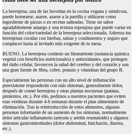
La berenjena, una de las favoritas en la cocina vegana y omnívora,
puede hornearse, asarse, asarse a la parrilla y utilizarse como
ingrediente de pizzas o en recetas salteadas. Tiene un sabor
agradablemente amargo y una textura esponjosa que puede variar en
función del color/variedad de la berenjena seleccionada. Adereza tus
berenjenas cocidas con hierbas, salsas y condimentos y seguro que
complaces hasta al invitado más exigente de tu mesa.
BUENO. La berenjena contiene un fitonutriente (sustancia química
vegetal con beneficios nutricionales) y antioxidantes, que protegen
del daño celular, favorecen la salud del cerebro y del corazón y son
una gran fuente de fibra, cobre, potasio y vitaminas del grupo B.
Especialmente las personas con un alto nivel de inflamación
preexistente responderán con más síntomas, generalmente dolor,
después de comer berenjena y otras plantas nocturnas (patatas,
pimientos, etc.). Por ello, pedimos a nuestros pacientes que eviten
esas verduras durante 4-6 semanas durante el plan alimentario de
eliminación. Tras la reintroducción de estos alimentos, algunas
personas informarán de un aumento de los síntomas, normalmente
dolor articular inflamatorio (artrosis y artritis reumatoide) y algunos
síntomas gastrointestinales (dolor abdominal, hinchazón, diarrea,
etc.).