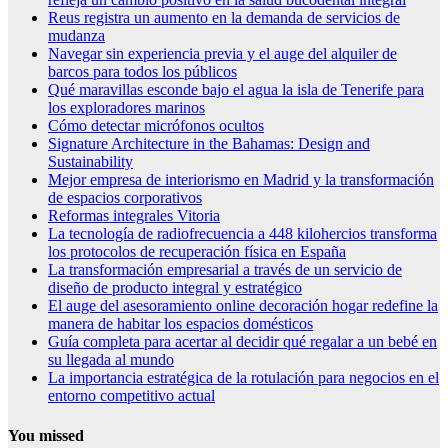
Reus registra un aumento en la demanda de servicios de
mudanza
Navegar sin experiencia previa y el auge del alquiler de
barcos para todos los públicos
Qué maravillas esconde bajo el agua la isla de Tenerife para
los exploradores marinos
Cómo detectar micrófonos ocultos
Signature Architecture in the Bahamas: Design and
Sustainability
Mejor empresa de interiorismo en Madrid y la transformación
de espacios corporativos
Reformas integrales Vitoria
La tecnología de radiofrecuencia a 448 kilohercios transforma
los protocolos de recuperación física en España
La transformación empresarial a través de un servicio de
diseño de producto integral y estratégico
El auge del asesoramiento online decoración hogar redefine la
manera de habitar los espacios domésticos
Guía completa para acertar al decidir qué regalar a un bebé en
su llegada al mundo
La importancia estratégica de la rotulación para negocios en el
entorno competitivo actual
You missed