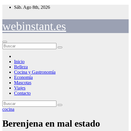
Saltar
Sáb. Ago 8th, 2026
al
contenido
webinstant.es
Inicio
Belleza
Cocina y Gastronomía
Economía
Mascotas
Viajes
Contacto
cocina
Berenjena en mal estado