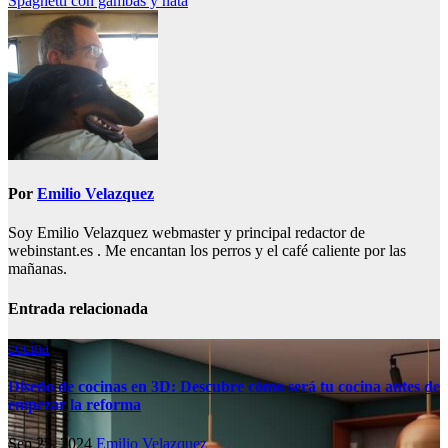
Spaghetti con gambas y nata
de
entradas
Por
Emilio Velazquez
Soy Emilio Velazquez webmaster y principal redactor de
webinstant.es . Me encantan los perros y el café caliente por las
mañanas.
Entrada relacionada
cocina
Diseño de cocinas en 3D: Descubre cómo será tu cocina antes de
empezar la reforma
Sep 25, 2024
Emilio Velazquez