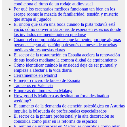
condiciona el ritmo de un rodaje audiovisual
Por qué los escenarios médicos funcionan tan bien en los
escape rooms: la mezcla de familiaridad, tensión y misterio
que atrapa al jugador
El rincón que salva una boda cuando la pista todavía está
vacía: cómo convertir las zonas de espera en espacios donde
los invitados realmente quieren quedarse
Cuando el cuerpo habla antes que la mente: por qué algunas
personas llegan al psicólogo después de meses de pruebas
médicas sin respuestas claras
El sector de la restauración en España acelera la renovación
de sus locales mediante la compra digital de equipamiento
Cómo identificar cuándo la ansiedad deja de ser puntual y
empieza a afectar a la vida diaria
Cerramientos en Madrid
El mejor crucero de buceo de España
Tapiceros en Valencia
Empresas de limpieza en Málaga
How good is Mallorca as destination for a destination
wedding?
El aumento de la demanda de atención psicológica en Asturias
impulsa la búsqueda de profesionales especializados
El sector de la pintura profesional y la alta decoración se
consolida como pilar en la reforma de espacios
El renting de impresoras en Madrid se consolida como pilar