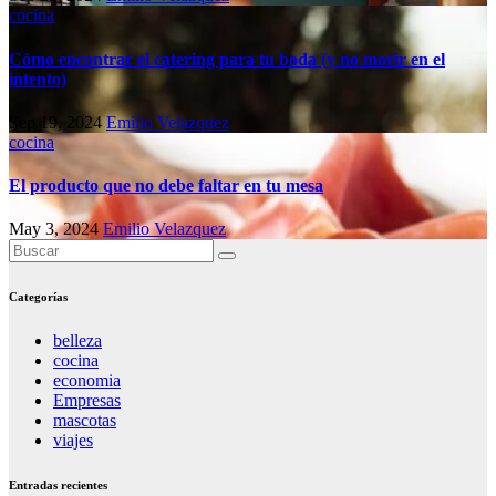
cocina
Cómo encontrar el catering para tu boda (y no morir en el
intento)
Sep 19, 2024
Emilio Velazquez
cocina
El producto que no debe faltar en tu mesa
May 3, 2024
Emilio Velazquez
Categorías
belleza
cocina
economia
Empresas
mascotas
viajes
Entradas recientes