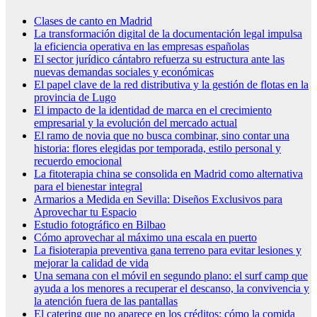
Clases de canto en Madrid
La transformación digital de la documentación legal impulsa
la eficiencia operativa en las empresas españolas
El sector jurídico cántabro refuerza su estructura ante las
nuevas demandas sociales y económicas
El papel clave de la red distributiva y la gestión de flotas en la
provincia de Lugo
El impacto de la identidad de marca en el crecimiento
empresarial y la evolución del mercado actual
El ramo de novia que no busca combinar, sino contar una
historia: flores elegidas por temporada, estilo personal y
recuerdo emocional
La fitoterapia china se consolida en Madrid como alternativa
para el bienestar integral
Armarios a Medida en Sevilla: Diseños Exclusivos para
Aprovechar tu Espacio
Estudio fotográfico en Bilbao
Cómo aprovechar al máximo una escala en puerto
La fisioterapia preventiva gana terreno para evitar lesiones y
mejorar la calidad de vida
Una semana con el móvil en segundo plano: el surf camp que
ayuda a los menores a recuperar el descanso, la convivencia y
la atención fuera de las pantallas
El catering que no aparece en los créditos: cómo la comida