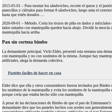
2015-05-01 – Para montar los sándwiches, recorte el queso y el jamón s
panecillos y ciérralos para formar 8 sándwiches, luego unta el exteri
hasta que estén dorados …
2020-09-01 – Método. Corta los trozos de piña en dados y mézclalos en
lados untados con mantequilla queden hacia abajo. Dividir la mezcla d
mantequilla hacia arriba.
Pan sin corteza bimbo
La demandante principal, Vicki Elder, presentó esta semana una demand
con mantequilla y no con sustitutos de la misma. Aunque hay mantequi
artificiales, alega la demanda colectiva.
Pasteles faciles de hacer en casa
Elder dice que ella y otros consumidores fueron invitados por Bimbo en
los sustitutos de la mantequilla y evita los sustitutos de la mantequ
porque creía que estaba hecho sólo con mantequilla.
A pesar de las declaraciones de Bimbo de que el pan de Entenmann’s es
demandante dice que los pasteles hechos con aceites son generalmen
consumidores utilizando también sabores artificiales en el pan Entenm