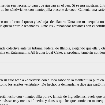
egún sea necesario para que quepan en el pan. Si se usa mostaza, úntala 
or de los sándwiches con mantequilla o aceite de coco. Calienta una sa
 un bol con el queso y las hojas de cilantro. Unta con mantequilla un l
e queso entre 2 rebanadas. Unte las 2 rebanadas restantes con el condi
a colectiva ante un tribunal federal de Illinois, alegando que ella y 
lla en Entenmann’s All Butter Loaf Cake, el producto también contiene
 su sitio web a «deleitarse con el rico sabor de la mantequilla pura en n
illa como los aceites vegetales». De hecho, la demandante dice que pagó
tá hecho con «mantequilla pura», la lista de ingredientes revela que ta
te más secos y menos húmedos y densos que los que contienen mantequi
ann’s.