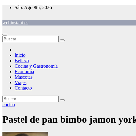
Saltar
Sáb. Ago 8th, 2026
al
contenido
webinstant.es
Inicio
Belleza
Cocina y Gastronomía
Economía
Mascotas
Viajes
Contacto
cocina
Pastel de pan bimbo jamon york