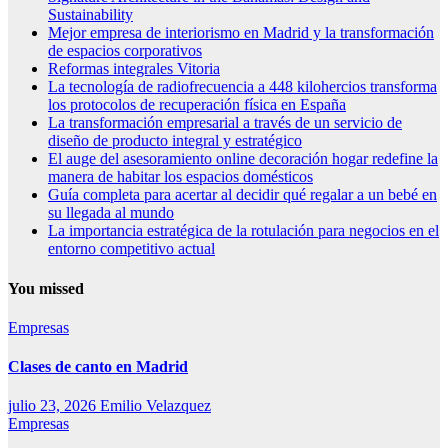
Sustainability
Mejor empresa de interiorismo en Madrid y la transformación
de espacios corporativos
Reformas integrales Vitoria
La tecnología de radiofrecuencia a 448 kilohercios transforma
los protocolos de recuperación física en España
La transformación empresarial a través de un servicio de
diseño de producto integral y estratégico
El auge del asesoramiento online decoración hogar redefine la
manera de habitar los espacios domésticos
Guía completa para acertar al decidir qué regalar a un bebé en
su llegada al mundo
La importancia estratégica de la rotulación para negocios en el
entorno competitivo actual
You missed
Empresas
Clases de canto en Madrid
julio 23, 2026
Emilio Velazquez
Empresas