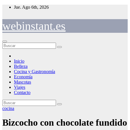
Saltar
Jue. Ago 6th, 2026
al
contenido
webinstant.es
Inicio
Belleza
Cocina y Gastronomía
Economía
Mascotas
Viajes
Contacto
cocina
Bizcocho con chocolate fundido