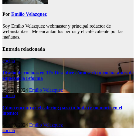
Por
Emilio Velazquez
Soy Emilio Velazquez webmaster y principal redactor de
webinstant.es . Me encantan los perros y el café caliente por las
mañanas.
Entrada relacionada
cocina
Diseño de cocinas en 3D: Descubre cómo será tu cocina antes de
empezar la reforma
Sep 25, 2024
Emilio Velazquez
cocina
Cómo encontrar el catering para tu boda (y no morir en el
intento)
Sep 19, 2024
Emilio Velazquez
cocina