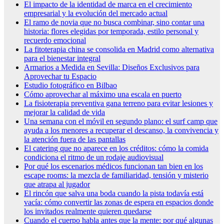
El impacto de la identidad de marca en el crecimiento
empresarial y la evolución del mercado actual
El ramo de novia que no busca combinar, sino contar una
historia: flores elegidas por temporada, estilo personal y
recuerdo emocional
La fitoterapia china se consolida en Madrid como alternativa
para el bienestar integral
Armarios a Medida en Sevilla: Diseños Exclusivos para
Aprovechar tu Espacio
Estudio fotográfico en Bilbao
Cómo aprovechar al máximo una escala en puerto
La fisioterapia preventiva gana terreno para evitar lesiones y
mejorar la calidad de vida
Una semana con el móvil en segundo plano: el surf camp que
ayuda a los menores a recuperar el descanso, la convivencia y
la atención fuera de las pantallas
El catering que no aparece en los créditos: cómo la comida
condiciona el ritmo de un rodaje audiovisual
Por qué los escenarios médicos funcionan tan bien en los
escape rooms: la mezcla de familiaridad, tensión y misterio
que atrapa al jugador
El rincón que salva una boda cuando la pista todavía está
vacía: cómo convertir las zonas de espera en espacios donde
los invitados realmente quieren quedarse
Cuando el cuerpo habla antes que la mente: por qué algunas