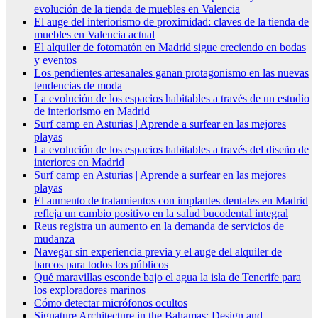
evolución de la tienda de muebles en Valencia
El auge del interiorismo de proximidad: claves de la tienda de
muebles en Valencia actual
El alquiler de fotomatón en Madrid sigue creciendo en bodas
y eventos
Los pendientes artesanales ganan protagonismo en las nuevas
tendencias de moda
La evolución de los espacios habitables a través de un estudio
de interiorismo en Madrid
Surf camp en Asturias | Aprende a surfear en las mejores
playas
La evolución de los espacios habitables a través del diseño de
interiores en Madrid
Surf camp en Asturias | Aprende a surfear en las mejores
playas
El aumento de tratamientos con implantes dentales en Madrid
refleja un cambio positivo en la salud bucodental integral
Reus registra un aumento en la demanda de servicios de
mudanza
Navegar sin experiencia previa y el auge del alquiler de
barcos para todos los públicos
Qué maravillas esconde bajo el agua la isla de Tenerife para
los exploradores marinos
Cómo detectar micrófonos ocultos
Signature Architecture in the Bahamas: Design and