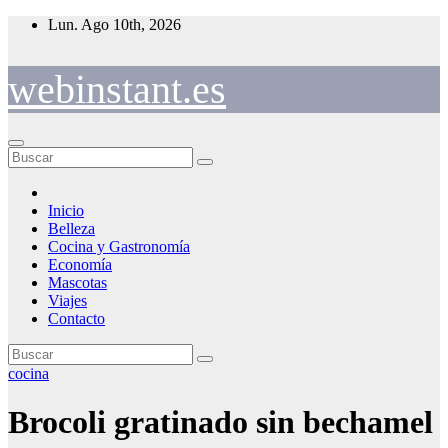
Saltar
Lun. Ago 10th, 2026
al
contenido
webinstant.es
Inicio
Belleza
Cocina y Gastronomía
Economía
Mascotas
Viajes
Contacto
cocina
Brocoli gratinado sin bechamel