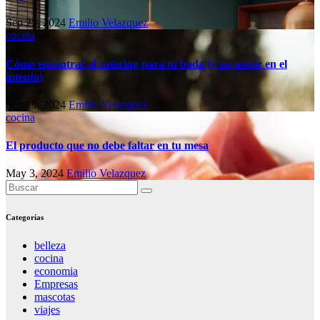
Sep 25, 2024
Emilio Velazquez
cocina
Cómo encontrar el catering para tu boda (y no morir en el
intento)
Sep 19, 2024
Emilio Velazquez
cocina
El producto que no debe faltar en tu mesa
May 3, 2024
Emilio Velazquez
Categorías
belleza
cocina
economia
Empresas
mascotas
viajes