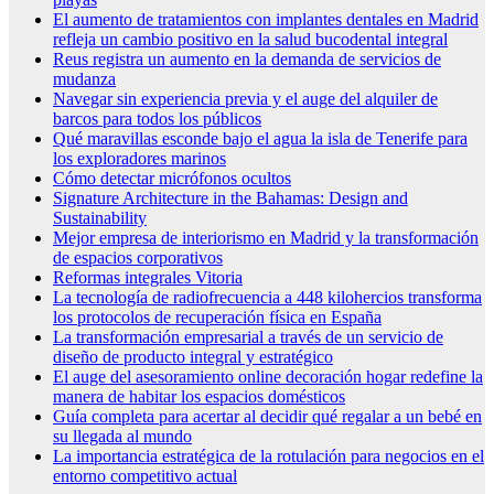
El aumento de tratamientos con implantes dentales en Madrid
refleja un cambio positivo en la salud bucodental integral
Reus registra un aumento en la demanda de servicios de
mudanza
Navegar sin experiencia previa y el auge del alquiler de
barcos para todos los públicos
Qué maravillas esconde bajo el agua la isla de Tenerife para
los exploradores marinos
Cómo detectar micrófonos ocultos
Signature Architecture in the Bahamas: Design and
Sustainability
Mejor empresa de interiorismo en Madrid y la transformación
de espacios corporativos
Reformas integrales Vitoria
La tecnología de radiofrecuencia a 448 kilohercios transforma
los protocolos de recuperación física en España
La transformación empresarial a través de un servicio de
diseño de producto integral y estratégico
El auge del asesoramiento online decoración hogar redefine la
manera de habitar los espacios domésticos
Guía completa para acertar al decidir qué regalar a un bebé en
su llegada al mundo
La importancia estratégica de la rotulación para negocios en el
entorno competitivo actual