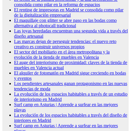
consolida como pilar en la reforma de espacios
El renting de impresoras en Madrid se consolida como pilar
de la digitalización empresarial
El maquillaje con glitter se abre paso en las bodas como
alternativa al photocall tradicional
Las joyas heredadas encuentran una segunda vida a través del
diseño artesanal
Las marcas dejan de perseguir tendencias: el nuevo reto
creativo es construir universos propios
El sector del mobiliario en el área metropolitana y la
evolución de la tienda de muebles en Valencia
El auge del interiorismo de proximidad: claves de la tienda de
muebles en Valencia actual
El alquiler de fotomatón en Madrid sigue creciendo en bodas
y eventos
Los pendientes artesanales ganan protagonismo en las nuevas
tendencias de moda
La evolución de los espacios habitables a través de un estudio
de interiorismo en Madrid
Surf camp en Asturias | Aprende a surfear en las mejores
playas
La evolución de los espacios habitables a través del diseño de
interiores en Madrid
Surf camp en Asturias | Aprende a surfear en las mejores
playas