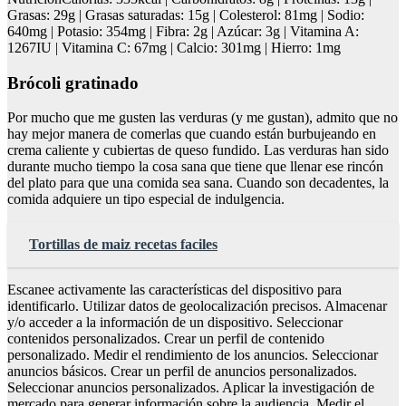
Grasas: 29g | Grasas saturadas: 15g | Colesterol: 81mg | Sodio:
640mg | Potasio: 354mg | Fibra: 2g | Azúcar: 3g | Vitamina A:
1267IU | Vitamina C: 67mg | Calcio: 301mg | Hierro: 1mg
Brócoli gratinado
Por mucho que me gusten las verduras (y me gustan), admito que no
hay mejor manera de comerlas que cuando están burbujeando en
crema caliente y cubiertas de queso fundido. Las verduras han sido
durante mucho tiempo la cosa sana que tiene que llenar ese rincón
del plato para que una comida sea sana. Cuando son decadentes, la
comida adquiere un tipo especial de indulgencia.
Tortillas de maiz recetas faciles
Escanee activamente las características del dispositivo para
identificarlo. Utilizar datos de geolocalización precisos. Almacenar
y/o acceder a la información de un dispositivo. Seleccionar
contenidos personalizados. Crear un perfil de contenido
personalizado. Medir el rendimiento de los anuncios. Seleccionar
anuncios básicos. Crear un perfil de anuncios personalizados.
Seleccionar anuncios personalizados. Aplicar la investigación de
mercado para generar información sobre la audiencia. Medir el