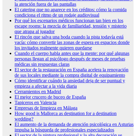
la atención fuera de las pantallas
El catering que no aparece en los créditos: cómo la comida
condiciona el ritmo de un rodaje audiovisual
Por qué los escenarios médicos funcionan tan bien en los
escape rooms: la mezcla de familiaridad, tensión y misterio
que atrapa al jugador
El rincón que salva una boda cuando la pista todavía está
vacía: cómo convertir las zonas de espera en espacios donde
los invitados realmente quieren quedarse
Cuando el cuerpo habla antes que la mente: por qué algunas
personas llegan al psicólogo después de meses de pruebas
médicas sin respuestas claras
El sector de la restauración en España acelera la renovación
de sus locales mediante la compra digital de equipamiento
Cómo identificar cuándo la ansiedad deja de ser puntual y
empieza a afectar a la vida diaria
Cerramientos en Madrid
El mejor crucero de buceo de España
Tapiceros en Valencia
Empresas de limpieza en Málaga
How good is Mallorca as destination for a destination
wedding?
El aumento de la demanda de atención psicológica en Asturias
impulsa la búsqueda de profesionales especializados
El sector de la pintura profesional y la alta decoración se