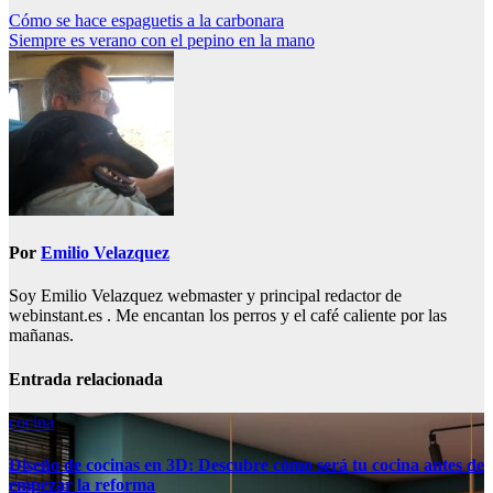
Navegación
Cómo se hace espaguetis a la carbonara
Siempre es verano con el pepino en la mano
de
entradas
Por
Emilio Velazquez
Soy Emilio Velazquez webmaster y principal redactor de
webinstant.es . Me encantan los perros y el café caliente por las
mañanas.
Entrada relacionada
cocina
Diseño de cocinas en 3D: Descubre cómo será tu cocina antes de
empezar la reforma