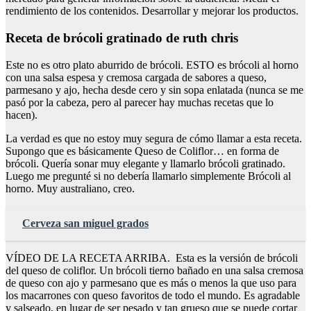
rendimiento de los contenidos. Desarrollar y mejorar los productos.
Receta de brócoli gratinado de ruth chris
Este no es otro plato aburrido de brócoli. ESTO es brócoli al horno
con una salsa espesa y cremosa cargada de sabores a queso,
parmesano y ajo, hecha desde cero y sin sopa enlatada (nunca se me
pasó por la cabeza, pero al parecer hay muchas recetas que lo
hacen).
La verdad es que no estoy muy segura de cómo llamar a esta receta.
Supongo que es básicamente Queso de Coliflor… en forma de
brócoli. Quería sonar muy elegante y llamarlo brócoli gratinado.
Luego me pregunté si no debería llamarlo simplemente Brócoli al
horno. Muy australiano, creo.
Cerveza san miguel grados
VÍDEO DE LA RECETA ARRIBA. Esta es la versión de brócoli
del queso de coliflor. Un brócoli tierno bañado en una salsa cremosa
de queso con ajo y parmesano que es más o menos la que uso para
los macarrones con queso favoritos de todo el mundo. Es agradable
y salseado, en lugar de ser pesado y tan grueso que se puede cortar