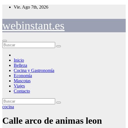
Saltar
Vie. Ago 7th, 2026
al
contenido
webinstant.es
Inicio
Belleza
Cocina y Gastronomía
Economía
Mascotas
Viajes
Contacto
cocina
Calle arco de animas leon