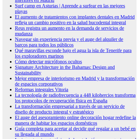
interiores en Madrid
Surf camp en Asturias | Aprende a surfear en las mejores
playas
El aumento de tratamientos con implantes dentales en Madrid
refleja un cambio positivo en la salud bucodental integral
Reus registra un aumento en la demanda de servicios de
mudanza
Navegar sin experiencia previa y el auge del alquiler de
barcos para todos los públicos
Qué maravillas esconde bajo el agua la isla de Tenerife para
los exploradores marinos
Cómo detectar micrófonos ocultos
Signature Architecture in the Bahamas: Design and
Sustainability
Mejor empresa de interiorismo en Madrid y la transformación
de espacios corporativos
Reformas integrales Vitoria
La tecnología de radiofrecuencia a 448 kilohercios transforma
los protocolos de recuperación física en España
La transformación empresarial a través de un servicio de
diseño de producto integral y estratégico
El auge del asesoramiento online decoración hogar redefine la
manera de habitar los espacios domésticos
Guía completa para acertar al decidir qué regalar a un bebé en
su llegada al mundo