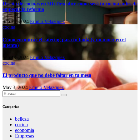
Diseño de cocinas en 3D: Descubre cómo será tu cocina antes de
empezar la reforma
Sep 25, 2024
Emilio Velazquez
cocina
Cómo encontrar el catering para tu boda (y no morir en el
intento)
Sep 19, 2024
Emilio Velazquez
cocina
El producto que no debe faltar en tu mesa
May 3, 2024
Emilio Velazquez
Categorías
belleza
cocina
economia
Empresas