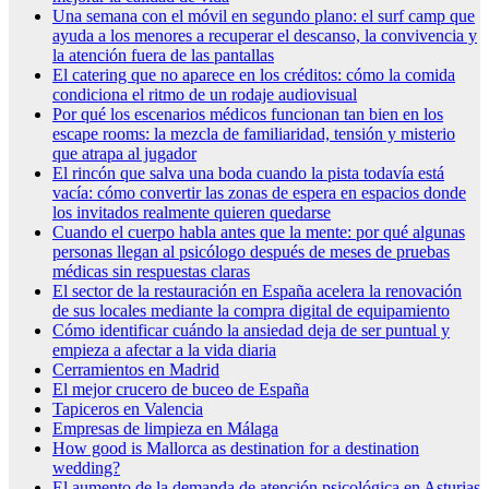
Una semana con el móvil en segundo plano: el surf camp que
ayuda a los menores a recuperar el descanso, la convivencia y
la atención fuera de las pantallas
El catering que no aparece en los créditos: cómo la comida
condiciona el ritmo de un rodaje audiovisual
Por qué los escenarios médicos funcionan tan bien en los
escape rooms: la mezcla de familiaridad, tensión y misterio
que atrapa al jugador
El rincón que salva una boda cuando la pista todavía está
vacía: cómo convertir las zonas de espera en espacios donde
los invitados realmente quieren quedarse
Cuando el cuerpo habla antes que la mente: por qué algunas
personas llegan al psicólogo después de meses de pruebas
médicas sin respuestas claras
El sector de la restauración en España acelera la renovación
de sus locales mediante la compra digital de equipamiento
Cómo identificar cuándo la ansiedad deja de ser puntual y
empieza a afectar a la vida diaria
Cerramientos en Madrid
El mejor crucero de buceo de España
Tapiceros en Valencia
Empresas de limpieza en Málaga
How good is Mallorca as destination for a destination
wedding?
El aumento de la demanda de atención psicológica en Asturias