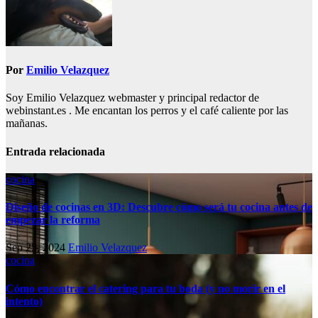
Por
Emilio Velazquez
Soy Emilio Velazquez webmaster y principal redactor de
webinstant.es . Me encantan los perros y el café caliente por las
mañanas.
Entrada relacionada
cocina
Diseño de cocinas en 3D: Descubre cómo será tu cocina antes de
empezar la reforma
Sep 25, 2024
Emilio Velazquez
cocina
Cómo encontrar el catering para tu boda (y no morir en el
intento)