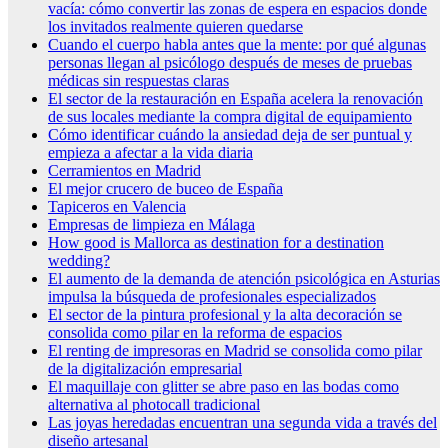
vacía: cómo convertir las zonas de espera en espacios donde
los invitados realmente quieren quedarse
Cuando el cuerpo habla antes que la mente: por qué algunas
personas llegan al psicólogo después de meses de pruebas
médicas sin respuestas claras
El sector de la restauración en España acelera la renovación
de sus locales mediante la compra digital de equipamiento
Cómo identificar cuándo la ansiedad deja de ser puntual y
empieza a afectar a la vida diaria
Cerramientos en Madrid
El mejor crucero de buceo de España
Tapiceros en Valencia
Empresas de limpieza en Málaga
How good is Mallorca as destination for a destination
wedding?
El aumento de la demanda de atención psicológica en Asturias
impulsa la búsqueda de profesionales especializados
El sector de la pintura profesional y la alta decoración se
consolida como pilar en la reforma de espacios
El renting de impresoras en Madrid se consolida como pilar
de la digitalización empresarial
El maquillaje con glitter se abre paso en las bodas como
alternativa al photocall tradicional
Las joyas heredadas encuentran una segunda vida a través del
diseño artesanal