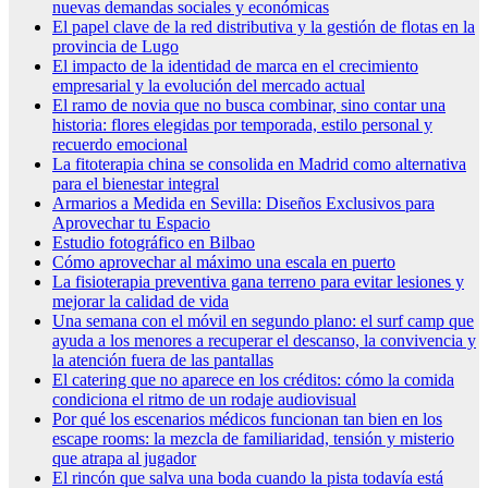
nuevas demandas sociales y económicas
El papel clave de la red distributiva y la gestión de flotas en la
provincia de Lugo
El impacto de la identidad de marca en el crecimiento
empresarial y la evolución del mercado actual
El ramo de novia que no busca combinar, sino contar una
historia: flores elegidas por temporada, estilo personal y
recuerdo emocional
La fitoterapia china se consolida en Madrid como alternativa
para el bienestar integral
Armarios a Medida en Sevilla: Diseños Exclusivos para
Aprovechar tu Espacio
Estudio fotográfico en Bilbao
Cómo aprovechar al máximo una escala en puerto
La fisioterapia preventiva gana terreno para evitar lesiones y
mejorar la calidad de vida
Una semana con el móvil en segundo plano: el surf camp que
ayuda a los menores a recuperar el descanso, la convivencia y
la atención fuera de las pantallas
El catering que no aparece en los créditos: cómo la comida
condiciona el ritmo de un rodaje audiovisual
Por qué los escenarios médicos funcionan tan bien en los
escape rooms: la mezcla de familiaridad, tensión y misterio
que atrapa al jugador
El rincón que salva una boda cuando la pista todavía está