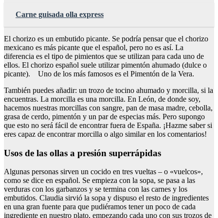
Carne guisada olla express
El chorizo es un embutido picante. Se podría pensar que el chorizo
mexicano es más picante que el español, pero no es así. La
diferencia es el tipo de pimientos que se utilizan para cada uno de
ellos. El chorizo español suele utilizar pimentón ahumado (dulce o
picante). Uno de los más famosos es el Pimentón de la Vera.
También puedes añadir: un trozo de tocino ahumado y morcilla, si la
encuentras. La morcilla es una morcilla. En León, de donde soy,
hacemos nuestras morcillas con sangre, pan de masa madre, cebolla,
grasa de cerdo, pimentón y un par de especias más. Pero supongo
que esto no será fácil de encontrar fuera de España. ¡Hazme saber si
eres capaz de encontrar morcilla o algo similar en los comentarios!
Usos de las ollas a presión superrápidas
Algunas personas sirven un cocido en tres vueltas – o «vuelcos»,
como se dice en español. Se empieza con la sopa, se pasa a las
verduras con los garbanzos y se termina con las carnes y los
embutidos. Claudia sirvió la sopa y dispuso el resto de ingredientes
en una gran fuente para que pudiéramos tener un poco de cada
ingrediente en nuestro plato, empezando cada uno con sus trozos de