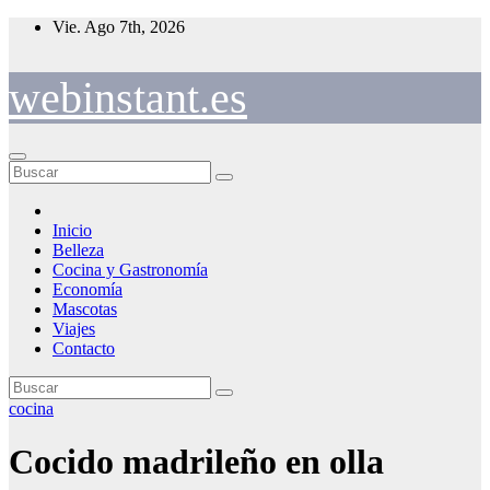
Saltar
Vie. Ago 7th, 2026
al
contenido
webinstant.es
Inicio
Belleza
Cocina y Gastronomía
Economía
Mascotas
Viajes
Contacto
cocina
Cocido madrileño en olla