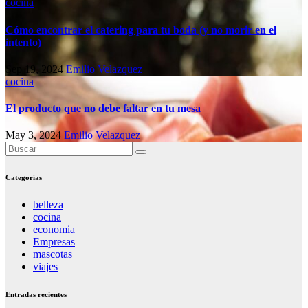
cocina
Cómo encontrar el catering para tu boda (y no morir en el
intento)
Sep 19, 2024
Emilio Velazquez
cocina
El producto que no debe faltar en tu mesa
May 3, 2024
Emilio Velazquez
Categorías
belleza
cocina
economia
Empresas
mascotas
viajes
Entradas recientes