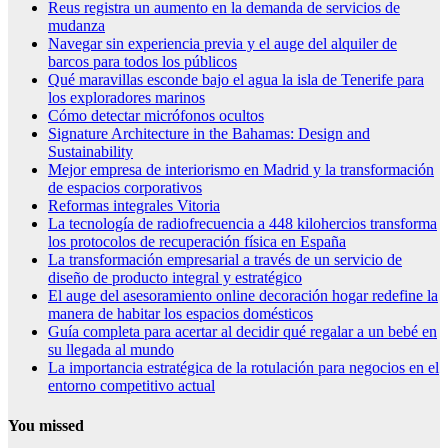
Reus registra un aumento en la demanda de servicios de
mudanza
Navegar sin experiencia previa y el auge del alquiler de
barcos para todos los públicos
Qué maravillas esconde bajo el agua la isla de Tenerife para
los exploradores marinos
Cómo detectar micrófonos ocultos
Signature Architecture in the Bahamas: Design and
Sustainability
Mejor empresa de interiorismo en Madrid y la transformación
de espacios corporativos
Reformas integrales Vitoria
La tecnología de radiofrecuencia a 448 kilohercios transforma
los protocolos de recuperación física en España
La transformación empresarial a través de un servicio de
diseño de producto integral y estratégico
El auge del asesoramiento online decoración hogar redefine la
manera de habitar los espacios domésticos
Guía completa para acertar al decidir qué regalar a un bebé en
su llegada al mundo
La importancia estratégica de la rotulación para negocios en el
entorno competitivo actual
You missed