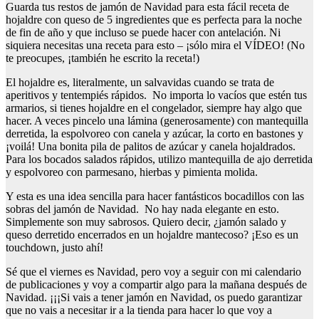
Guarda tus restos de jamón de Navidad para esta fácil receta de
hojaldre con queso de 5 ingredientes que es perfecta para la noche
de fin de año y que incluso se puede hacer con antelación. Ni
siquiera necesitas una receta para esto – ¡sólo mira el VÍDEO! (No
te preocupes, ¡también he escrito la receta!)
El hojaldre es, literalmente, un salvavidas cuando se trata de
aperitivos y tentempiés rápidos. No importa lo vacíos que estén tus
armarios, si tienes hojaldre en el congelador, siempre hay algo que
hacer. A veces pincelo una lámina (generosamente) con mantequilla
derretida, la espolvoreo con canela y azúcar, la corto en bastones y
¡voilá! Una bonita pila de palitos de azúcar y canela hojaldrados.
Para los bocados salados rápidos, utilizo mantequilla de ajo derretida
y espolvoreo con parmesano, hierbas y pimienta molida.
Y esta es una idea sencilla para hacer fantásticos bocadillos con las
sobras del jamón de Navidad. No hay nada elegante en esto.
Simplemente son muy sabrosos. Quiero decir, ¿jamón salado y
queso derretido encerrados en un hojaldre mantecoso? ¡Eso es un
touchdown, justo ahí!
Sé que el viernes es Navidad, pero voy a seguir con mi calendario
de publicaciones y voy a compartir algo para la mañana después de
Navidad. ¡¡¡Si vais a tener jamón en Navidad, os puedo garantizar
que no vais a necesitar ir a la tienda para hacer lo que voy a