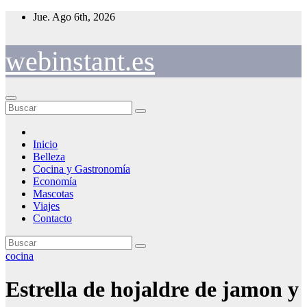
Saltar
Jue. Ago 6th, 2026
al
contenido
webinstant.es
Inicio
Belleza
Cocina y Gastronomía
Economía
Mascotas
Viajes
Contacto
cocina
Estrella de hojaldre de jamon y