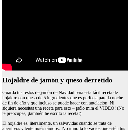
Recetas con bechamel para cenar
Hojaldre de jamón y queso derretido
Guarda tus restos de jamón de Navidad para esta fácil receta de
hojaldre con queso de 5 ingredientes que es perfecta para la noche
de fin de año y que incluso se puede hacer con antelación. Ni
siquiera necesitas una receta para esto – ¡sólo mira el VIDEO! (No
te preocupes, ¡también he escrito la receta!)
El hojaldre es, literalmente, un salvavidas cuando se trata de
aperitivos y tentempiés rápidos. No importa lo vacíos que estén tus