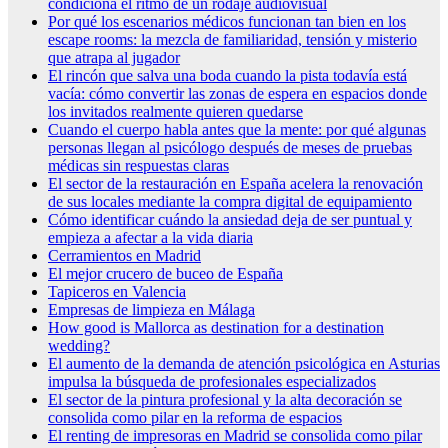
condiciona el ritmo de un rodaje audiovisual
Por qué los escenarios médicos funcionan tan bien en los
escape rooms: la mezcla de familiaridad, tensión y misterio
que atrapa al jugador
El rincón que salva una boda cuando la pista todavía está
vacía: cómo convertir las zonas de espera en espacios donde
los invitados realmente quieren quedarse
Cuando el cuerpo habla antes que la mente: por qué algunas
personas llegan al psicólogo después de meses de pruebas
médicas sin respuestas claras
El sector de la restauración en España acelera la renovación
de sus locales mediante la compra digital de equipamiento
Cómo identificar cuándo la ansiedad deja de ser puntual y
empieza a afectar a la vida diaria
Cerramientos en Madrid
El mejor crucero de buceo de España
Tapiceros en Valencia
Empresas de limpieza en Málaga
How good is Mallorca as destination for a destination
wedding?
El aumento de la demanda de atención psicológica en Asturias
impulsa la búsqueda de profesionales especializados
El sector de la pintura profesional y la alta decoración se
consolida como pilar en la reforma de espacios
El renting de impresoras en Madrid se consolida como pilar