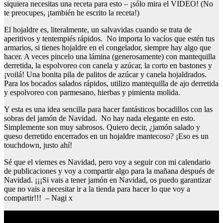
siquiera necesitas una receta para esto – ¡sólo mira el VIDEO! (No
te preocupes, ¡también he escrito la receta!)
El hojaldre es, literalmente, un salvavidas cuando se trata de
aperitivos y tentempiés rápidos. No importa lo vacíos que estén tus
armarios, si tienes hojaldre en el congelador, siempre hay algo que
hacer. A veces pincelo una lámina (generosamente) con mantequilla
derretida, la espolvoreo con canela y azúcar, la corto en bastones y
¡voilá! Una bonita pila de palitos de azúcar y canela hojaldrados.
Para los bocados salados rápidos, utilizo mantequilla de ajo derretida
y espolvoreo con parmesano, hierbas y pimienta molida.
Y esta es una idea sencilla para hacer fantásticos bocadillos con las
sobras del jamón de Navidad. No hay nada elegante en esto.
Simplemente son muy sabrosos. Quiero decir, ¿jamón salado y
queso derretido encerrados en un hojaldre mantecoso? ¡Eso es un
touchdown, justo ahí!
Sé que el viernes es Navidad, pero voy a seguir con mi calendario
de publicaciones y voy a compartir algo para la mañana después de
Navidad. ¡¡¡Si vais a tener jamón en Navidad, os puedo garantizar
que no vais a necesitar ir a la tienda para hacer lo que voy a
compartir!!! – Nagi x