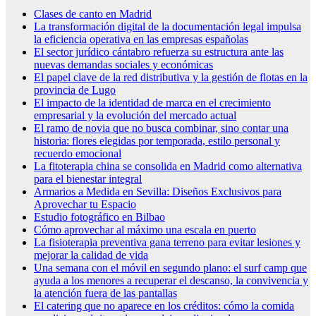
Clases de canto en Madrid
La transformación digital de la documentación legal impulsa
la eficiencia operativa en las empresas españolas
El sector jurídico cántabro refuerza su estructura ante las
nuevas demandas sociales y económicas
El papel clave de la red distributiva y la gestión de flotas en la
provincia de Lugo
El impacto de la identidad de marca en el crecimiento
empresarial y la evolución del mercado actual
El ramo de novia que no busca combinar, sino contar una
historia: flores elegidas por temporada, estilo personal y
recuerdo emocional
La fitoterapia china se consolida en Madrid como alternativa
para el bienestar integral
Armarios a Medida en Sevilla: Diseños Exclusivos para
Aprovechar tu Espacio
Estudio fotográfico en Bilbao
Cómo aprovechar al máximo una escala en puerto
La fisioterapia preventiva gana terreno para evitar lesiones y
mejorar la calidad de vida
Una semana con el móvil en segundo plano: el surf camp que
ayuda a los menores a recuperar el descanso, la convivencia y
la atención fuera de las pantallas
El catering que no aparece en los créditos: cómo la comida