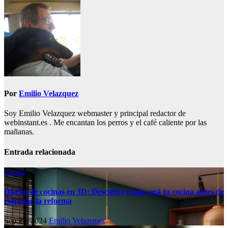
de
entradas
Por
Emilio Velazquez
Soy Emilio Velazquez webmaster y principal redactor de
webinstant.es . Me encantan los perros y el café caliente por las
mañanas.
Entrada relacionada
cocina
Diseño de cocinas en 3D: Descubre cómo será tu cocina antes de
empezar la reforma
Sep 25, 2024
Emilio Velazquez