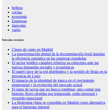
belleza
cocina
economia
Empresas
mascotas
viajes
Entradas recientes
Clases de canto en Madrid
La transformación digital de la documentación legal impulsa
la eficiencia operativa en las empresas españolas
El sector jurídico cántabro refuerza su estructura ante las
nuevas demandas sociales y económicas
El papel clave de la red distributiva y la gestión de flotas en la
provincia de Lugo
El impacto de la identidad de marca en el crecimiento
empresarial y la evolución del mercado actual
El ramo de novia que no busca combinar, sino contar una
historia: flores elegidas por temporada, estilo personal y
recuerdo emocional
La fitoterapia china se consolida en Madrid como alternativa
para el bienestar integral