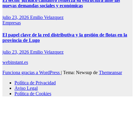
El sector jurídico cántabro refuerza su estructura ante las
nuevas demandas sociales y económicas
julio 23, 2026
Emilio Velazquez
Empresas
El papel clave de la red distributiva y la gestión de flotas en la
provincia de Lugo
julio 23, 2026
Emilio Velazquez
webinstant.es
Funciona gracias a WordPress
|
Tema: Newsup de
Themeansar
Política de Privacidad
Aviso Legal
Política de Cookies