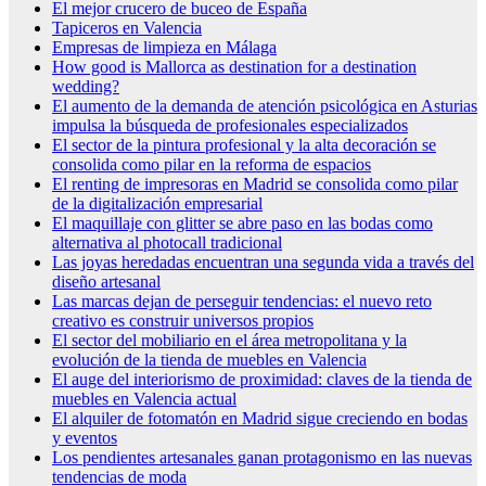
El mejor crucero de buceo de España
Tapiceros en Valencia
Empresas de limpieza en Málaga
How good is Mallorca as destination for a destination
wedding?
El aumento de la demanda de atención psicológica en Asturias
impulsa la búsqueda de profesionales especializados
El sector de la pintura profesional y la alta decoración se
consolida como pilar en la reforma de espacios
El renting de impresoras en Madrid se consolida como pilar
de la digitalización empresarial
El maquillaje con glitter se abre paso en las bodas como
alternativa al photocall tradicional
Las joyas heredadas encuentran una segunda vida a través del
diseño artesanal
Las marcas dejan de perseguir tendencias: el nuevo reto
creativo es construir universos propios
El sector del mobiliario en el área metropolitana y la
evolución de la tienda de muebles en Valencia
El auge del interiorismo de proximidad: claves de la tienda de
muebles en Valencia actual
El alquiler de fotomatón en Madrid sigue creciendo en bodas
y eventos
Los pendientes artesanales ganan protagonismo en las nuevas
tendencias de moda