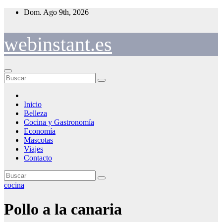
Saltar
Dom. Ago 9th, 2026
al
contenido
webinstant.es
Inicio
Belleza
Cocina y Gastronomía
Economía
Mascotas
Viajes
Contacto
cocina
Pollo a la canaria