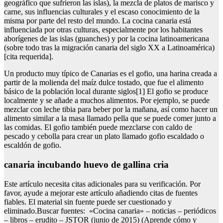
geográfico que sufrieron las islas), la mezcla de platos de marisco y
carne, sus influencias culturales y el escaso conocimiento de la
misma por parte del resto del mundo. La cocina canaria está
influenciada por otras culturas, especialmente por los habitantes
aborígenes de las islas (guanches) y por la cocina latinoamericana
(sobre todo tras la migración canaria del siglo XX a Latinoamérica)
[cita requerida].
Un producto muy típico de Canarias es el gofio, una harina creada a
partir de la molienda del maíz dulce tostado, que fue el alimento
básico de la población local durante siglos[1] El gofio se produce
localmente y se añade a muchos alimentos. Por ejemplo, se puede
mezclar con leche tibia para beber por la mañana, así como hacer un
alimento similar a la masa llamado pella que se puede comer junto a
las comidas. El gofio también puede mezclarse con caldo de
pescado y cebolla para crear un plato llamado gofio escaldado o
escaldón de gofio.
canaria incubando huevo de gallina cria
Este artículo necesita citas adicionales para su verificación. Por
favor, ayude a mejorar este artículo añadiendo citas de fuentes
fiables. El material sin fuente puede ser cuestionado y
eliminado.Buscar fuentes: «Cocina canaria» – noticias – periódicos
– libros – erudito – JSTOR (junio de 2015) (Aprende cómo y