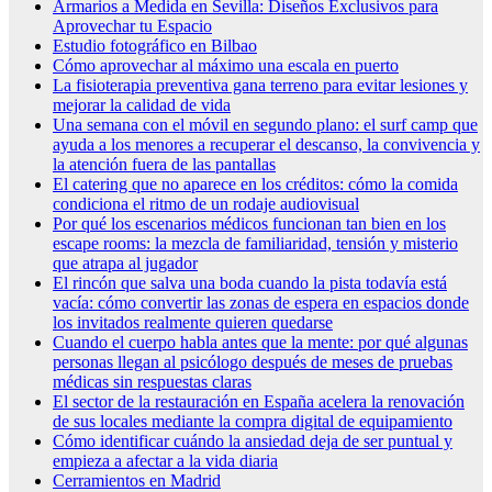
Armarios a Medida en Sevilla: Diseños Exclusivos para
Aprovechar tu Espacio
Estudio fotográfico en Bilbao
Cómo aprovechar al máximo una escala en puerto
La fisioterapia preventiva gana terreno para evitar lesiones y
mejorar la calidad de vida
Una semana con el móvil en segundo plano: el surf camp que
ayuda a los menores a recuperar el descanso, la convivencia y
la atención fuera de las pantallas
El catering que no aparece en los créditos: cómo la comida
condiciona el ritmo de un rodaje audiovisual
Por qué los escenarios médicos funcionan tan bien en los
escape rooms: la mezcla de familiaridad, tensión y misterio
que atrapa al jugador
El rincón que salva una boda cuando la pista todavía está
vacía: cómo convertir las zonas de espera en espacios donde
los invitados realmente quieren quedarse
Cuando el cuerpo habla antes que la mente: por qué algunas
personas llegan al psicólogo después de meses de pruebas
médicas sin respuestas claras
El sector de la restauración en España acelera la renovación
de sus locales mediante la compra digital de equipamiento
Cómo identificar cuándo la ansiedad deja de ser puntual y
empieza a afectar a la vida diaria
Cerramientos en Madrid