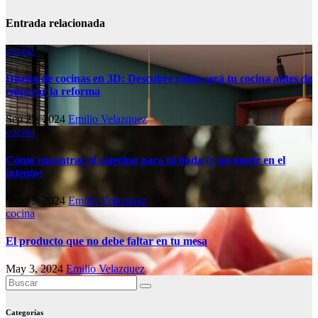
Entrada relacionada
cocina
Diseño de cocinas en 3D: Descubre cómo será tu cocina antes de
empezar la reforma
Sep 25, 2024
Emilio Velazquez
cocina
Cómo encontrar el catering para tu boda (y no morir en el
intento)
Sep 19, 2024
Emilio Velazquez
cocina
El producto que no debe faltar en tu mesa
May 3, 2024
Emilio Velazquez
Categorías