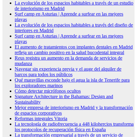
La evolución de los espacios habitables a través de un estudio
de interiorismo en Madrid
Surf camp en Asturias | Aprende a surfear en las mejores
playas
La evolución de los espacios habitables a través del diseño de
interiores en Madrid
Surf camp en Asturias | Aprende a surfear en las mejores
playas
El aumento de tratamientos con implantes dentales en Madrid
refleja un cambio positivo en la salud bucodental integral
Reus registra un aumento en la demanda de servicios de
mudanza
Navegar sin experiencia previa y el auge del alquiler de
barcos para todos los públicos
Qué maravillas esconde bajo el agua la isla de Tenerife para
los exploradores marinos
Cómo detectar micrófonos ocultos
Signature Architecture in the Bahamas: Design and
Sustainability
Mejor empresa de interiorismo en Madrid y la transformación
de espacios corporativos
Reformas integrales Vitoria
La tecnología de radiofrecuencia a 448 kilohercios transforma
los protocolos de recuperación física en España
La transformación empresarial a través de un servicio de