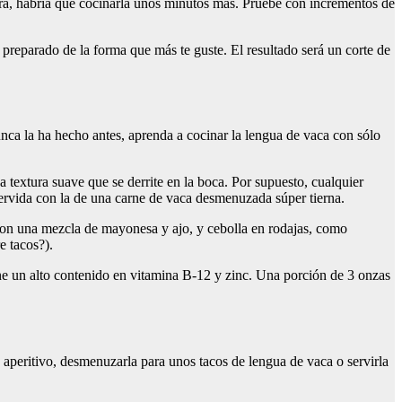
 dura, habría que cocinarla unos minutos más. Pruebe con incrementos de
r preparado de la forma que más te guste. El resultado será un corte de
unca la ha hecho antes, aprenda a cocinar la lengua de vaca con sólo
 textura suave que se derrite en la boca. Por supuesto, cualquier
 hervida con la de una carne de vaca desmenuzada súper tierna.
 con una mezcla de mayonesa y ajo, y cebolla en rodajas, como
e tacos?).
ene un alto contenido en vitamina B-12 y zinc. Una porción de 3 onzas
n aperitivo, desmenuzarla para unos tacos de lengua de vaca o servirla