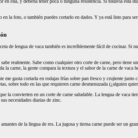
edor en ella, y debería tener poca o ninguna resistencia. Si todavía está
 en la foto, o también puedes cortarlo en dados. Y ya está listo para se
ión
ceta de lengua de vaca también es increíblemente fácil de cocinar. Si n
sabe realmente. Sabe como cualquier otro corte de carne, pero tiene una
ada la carne, la gente compara la textura y el sabor de la carne de vaca
me gusta cortarla en rodajas frías sobre pan fresco y crujiente junto
etas, sobre todo en las que requieren carne desmenuzada (¿alguien quier
 que la convierten en un corte de carne saludable. La lengua de vaca ti
 sus necesidades diarias de zinc.
os amantes de la lingua de res. La jugosa y tierna carne puede ser un gra