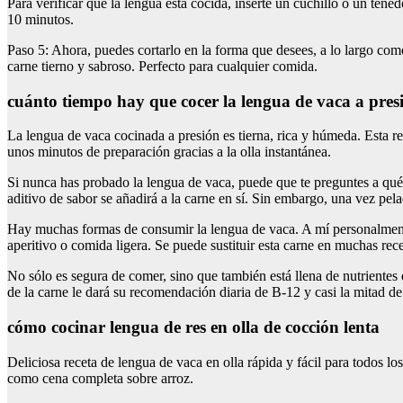
Para verificar que la lengua está cocida, inserte un cuchillo o un ten
10 minutos.
Paso 5: Ahora, puedes cortarlo en la forma que desees, a lo largo como
carne tierno y sabroso. Perfecto para cualquier comida.
cuánto tiempo hay que cocer la lengua de vaca a pres
La lengua de vaca cocinada a presión es tierna, rica y húmeda. Esta re
unos minutos de preparación gracias a la olla instantánea.
Si nunca has probado la lengua de vaca, puede que te preguntes a qué 
aditivo de sabor se añadirá a la carne en sí. Sin embargo, una vez pel
Hay muchas formas de consumir la lengua de vaca. A mí personalmente 
aperitivo o comida ligera. Se puede sustituir esta carne en muchas rec
No sólo es segura de comer, sino que también está llena de nutrientes
de la carne le dará su recomendación diaria de B-12 y casi la mitad de
cómo cocinar lengua de res en olla de cocción lenta
Deliciosa receta de lengua de vaca en olla rápida y fácil para todos l
como cena completa sobre arroz.