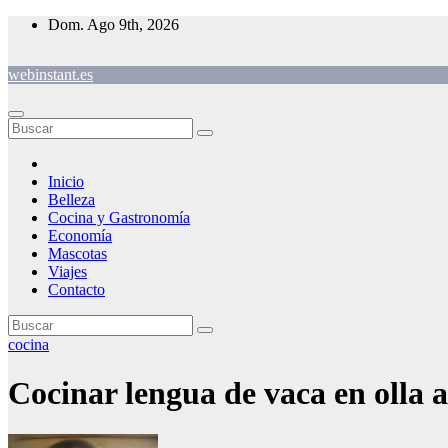
Saltar
Dom. Ago 9th, 2026
al
contenido
webinstant.es
Inicio
Belleza
Cocina y Gastronomía
Economía
Mascotas
Viajes
Contacto
cocina
Cocinar lengua de vaca en olla a