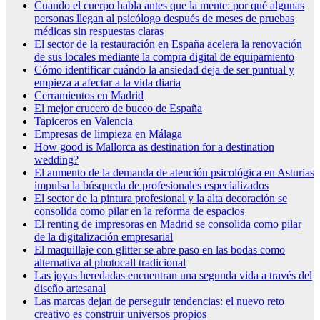
Cuando el cuerpo habla antes que la mente: por qué algunas
personas llegan al psicólogo después de meses de pruebas
médicas sin respuestas claras
El sector de la restauración en España acelera la renovación
de sus locales mediante la compra digital de equipamiento
Cómo identificar cuándo la ansiedad deja de ser puntual y
empieza a afectar a la vida diaria
Cerramientos en Madrid
El mejor crucero de buceo de España
Tapiceros en Valencia
Empresas de limpieza en Málaga
How good is Mallorca as destination for a destination
wedding?
El aumento de la demanda de atención psicológica en Asturias
impulsa la búsqueda de profesionales especializados
El sector de la pintura profesional y la alta decoración se
consolida como pilar en la reforma de espacios
El renting de impresoras en Madrid se consolida como pilar
de la digitalización empresarial
El maquillaje con glitter se abre paso en las bodas como
alternativa al photocall tradicional
Las joyas heredadas encuentran una segunda vida a través del
diseño artesanal
Las marcas dejan de perseguir tendencias: el nuevo reto
creativo es construir universos propios