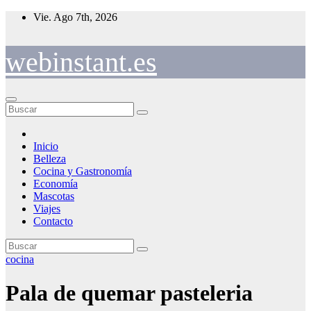
Saltar
Vie. Ago 7th, 2026
al
contenido
webinstant.es
Inicio
Belleza
Cocina y Gastronomía
Economía
Mascotas
Viajes
Contacto
cocina
Pala de quemar pasteleria