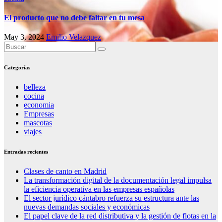
El producto que no debe faltar en tu mesa
May 3, 2024
Emilio Velazquez
Categorías
belleza
cocina
economia
Empresas
mascotas
viajes
Entradas recientes
Clases de canto en Madrid
La transformación digital de la documentación legal impulsa
la eficiencia operativa en las empresas españolas
El sector jurídico cántabro refuerza su estructura ante las
nuevas demandas sociales y económicas
El papel clave de la red distributiva y la gestión de flotas en la