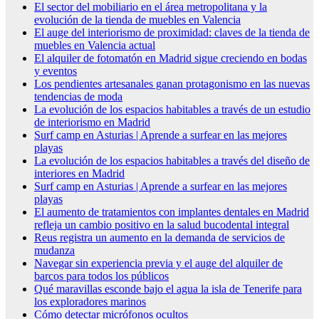
El sector del mobiliario en el área metropolitana y la
evolución de la tienda de muebles en Valencia
El auge del interiorismo de proximidad: claves de la tienda de
muebles en Valencia actual
El alquiler de fotomatón en Madrid sigue creciendo en bodas
y eventos
Los pendientes artesanales ganan protagonismo en las nuevas
tendencias de moda
La evolución de los espacios habitables a través de un estudio
de interiorismo en Madrid
Surf camp en Asturias | Aprende a surfear en las mejores
playas
La evolución de los espacios habitables a través del diseño de
interiores en Madrid
Surf camp en Asturias | Aprende a surfear en las mejores
playas
El aumento de tratamientos con implantes dentales en Madrid
refleja un cambio positivo en la salud bucodental integral
Reus registra un aumento en la demanda de servicios de
mudanza
Navegar sin experiencia previa y el auge del alquiler de
barcos para todos los públicos
Qué maravillas esconde bajo el agua la isla de Tenerife para
los exploradores marinos
Cómo detectar micrófonos ocultos