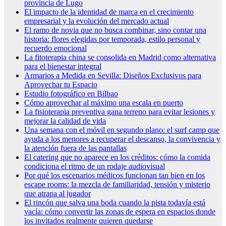
provincia de Lugo
El impacto de la identidad de marca en el crecimiento
empresarial y la evolución del mercado actual
El ramo de novia que no busca combinar, sino contar una
historia: flores elegidas por temporada, estilo personal y
recuerdo emocional
La fitoterapia china se consolida en Madrid como alternativa
para el bienestar integral
Armarios a Medida en Sevilla: Diseños Exclusivos para
Aprovechar tu Espacio
Estudio fotográfico en Bilbao
Cómo aprovechar al máximo una escala en puerto
La fisioterapia preventiva gana terreno para evitar lesiones y
mejorar la calidad de vida
Una semana con el móvil en segundo plano: el surf camp que
ayuda a los menores a recuperar el descanso, la convivencia y
la atención fuera de las pantallas
El catering que no aparece en los créditos: cómo la comida
condiciona el ritmo de un rodaje audiovisual
Por qué los escenarios médicos funcionan tan bien en los
escape rooms: la mezcla de familiaridad, tensión y misterio
que atrapa al jugador
El rincón que salva una boda cuando la pista todavía está
vacía: cómo convertir las zonas de espera en espacios donde
los invitados realmente quieren quedarse