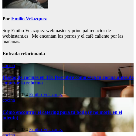
Por
Emilio Velazquez
Soy Emilio Velazquez webmaster y principal redactor de
webinstant.es . Me encantan los perros y el café caliente por las
mañanas.
Entrada relacionada
cocina
Diseño de cocinas en 3D: Descubre cómo será tu cocina antes de
empezar la reforma
Sep 25, 2024
Emilio Velazquez
cocina
Cómo encontrar el catering para tu boda (y no morir en el
intento)
Sep 19, 2024
Emilio Velazquez
cocina