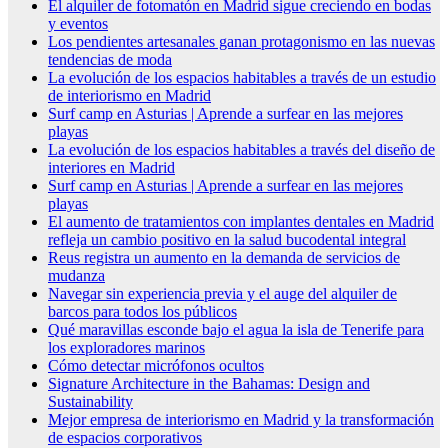
El alquiler de fotomatón en Madrid sigue creciendo en bodas
y eventos
Los pendientes artesanales ganan protagonismo en las nuevas
tendencias de moda
La evolución de los espacios habitables a través de un estudio
de interiorismo en Madrid
Surf camp en Asturias | Aprende a surfear en las mejores
playas
La evolución de los espacios habitables a través del diseño de
interiores en Madrid
Surf camp en Asturias | Aprende a surfear en las mejores
playas
El aumento de tratamientos con implantes dentales en Madrid
refleja un cambio positivo en la salud bucodental integral
Reus registra un aumento en la demanda de servicios de
mudanza
Navegar sin experiencia previa y el auge del alquiler de
barcos para todos los públicos
Qué maravillas esconde bajo el agua la isla de Tenerife para
los exploradores marinos
Cómo detectar micrófonos ocultos
Signature Architecture in the Bahamas: Design and
Sustainability
Mejor empresa de interiorismo en Madrid y la transformación
de espacios corporativos