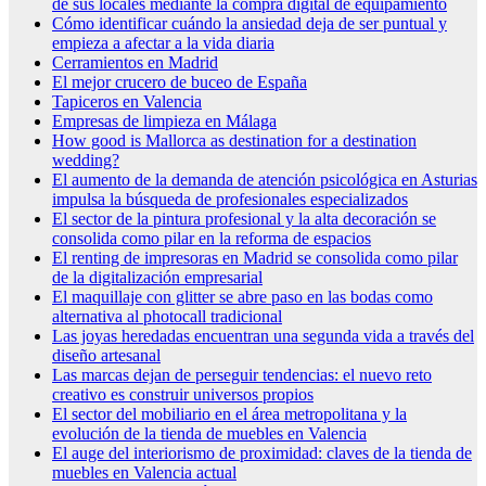
de sus locales mediante la compra digital de equipamiento
Cómo identificar cuándo la ansiedad deja de ser puntual y
empieza a afectar a la vida diaria
Cerramientos en Madrid
El mejor crucero de buceo de España
Tapiceros en Valencia
Empresas de limpieza en Málaga
How good is Mallorca as destination for a destination
wedding?
El aumento de la demanda de atención psicológica en Asturias
impulsa la búsqueda de profesionales especializados
El sector de la pintura profesional y la alta decoración se
consolida como pilar en la reforma de espacios
El renting de impresoras en Madrid se consolida como pilar
de la digitalización empresarial
El maquillaje con glitter se abre paso en las bodas como
alternativa al photocall tradicional
Las joyas heredadas encuentran una segunda vida a través del
diseño artesanal
Las marcas dejan de perseguir tendencias: el nuevo reto
creativo es construir universos propios
El sector del mobiliario en el área metropolitana y la
evolución de la tienda de muebles en Valencia
El auge del interiorismo de proximidad: claves de la tienda de
muebles en Valencia actual