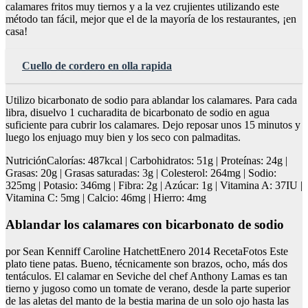
calamares fritos muy tiernos y a la vez crujientes utilizando este
método tan fácil, mejor que el de la mayoría de los restaurantes, ¡en
casa!
Cuello de cordero en olla rapida
Utilizo bicarbonato de sodio para ablandar los calamares. Para cada
libra, disuelvo 1 cucharadita de bicarbonato de sodio en agua
suficiente para cubrir los calamares. Dejo reposar unos 15 minutos y
luego los enjuago muy bien y los seco con palmaditas.
NutriciónCalorías: 487kcal | Carbohidratos: 51g | Proteínas: 24g |
Grasas: 20g | Grasas saturadas: 3g | Colesterol: 264mg | Sodio:
325mg | Potasio: 346mg | Fibra: 2g | Azúcar: 1g | Vitamina A: 37IU |
Vitamina C: 5mg | Calcio: 46mg | Hierro: 4mg
Ablandar los calamares con bicarbonato de sodio
por Sean Kenniff Caroline HatchettEnero 2014 RecetaFotos Este
plato tiene patas. Bueno, técnicamente son brazos, ocho, más dos
tentáculos. El calamar en Seviche del chef Anthony Lamas es tan
tierno y jugoso como un tomate de verano, desde la parte superior
de las aletas del manto de la bestia marina de un solo ojo hasta las