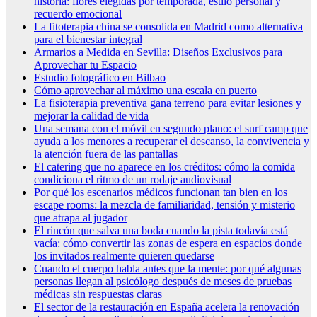
historia: flores elegidas por temporada, estilo personal y
recuerdo emocional
La fitoterapia china se consolida en Madrid como alternativa
para el bienestar integral
Armarios a Medida en Sevilla: Diseños Exclusivos para
Aprovechar tu Espacio
Estudio fotográfico en Bilbao
Cómo aprovechar al máximo una escala en puerto
La fisioterapia preventiva gana terreno para evitar lesiones y
mejorar la calidad de vida
Una semana con el móvil en segundo plano: el surf camp que
ayuda a los menores a recuperar el descanso, la convivencia y
la atención fuera de las pantallas
El catering que no aparece en los créditos: cómo la comida
condiciona el ritmo de un rodaje audiovisual
Por qué los escenarios médicos funcionan tan bien en los
escape rooms: la mezcla de familiaridad, tensión y misterio
que atrapa al jugador
El rincón que salva una boda cuando la pista todavía está
vacía: cómo convertir las zonas de espera en espacios donde
los invitados realmente quieren quedarse
Cuando el cuerpo habla antes que la mente: por qué algunas
personas llegan al psicólogo después de meses de pruebas
médicas sin respuestas claras
El sector de la restauración en España acelera la renovación