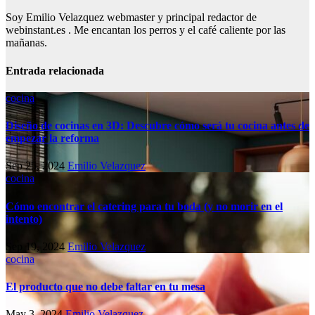
Soy Emilio Velazquez webmaster y principal redactor de
webinstant.es . Me encantan los perros y el café caliente por las
mañanas.
Entrada relacionada
cocina
Diseño de cocinas en 3D: Descubre cómo será tu cocina antes de
empezar la reforma
Sep 25, 2024
Emilio Velazquez
cocina
Cómo encontrar el catering para tu boda (y no morir en el
intento)
Sep 19, 2024
Emilio Velazquez
cocina
El producto que no debe faltar en tu mesa
May 3, 2024
Emilio Velazquez