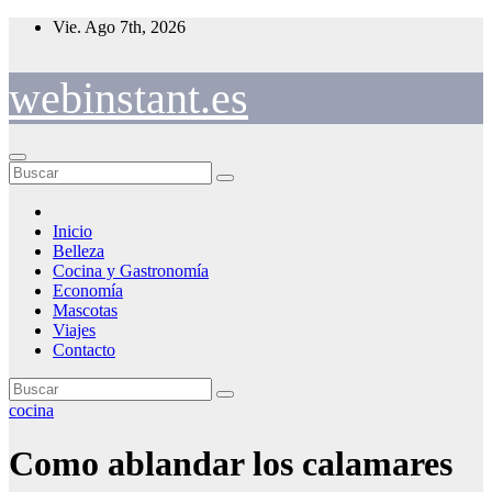
Saltar
Vie. Ago 7th, 2026
al
contenido
webinstant.es
Inicio
Belleza
Cocina y Gastronomía
Economía
Mascotas
Viajes
Contacto
cocina
Como ablandar los calamares