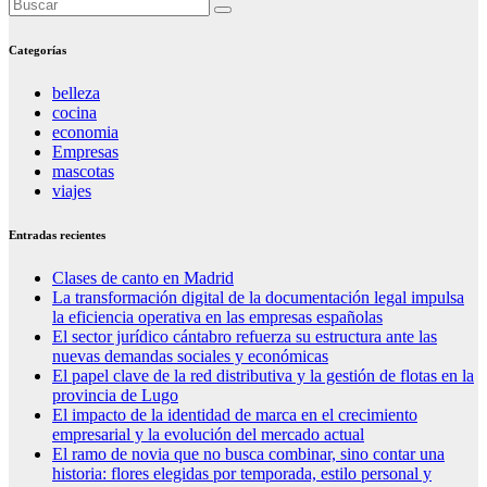
Categorías
belleza
cocina
economia
Empresas
mascotas
viajes
Entradas recientes
Clases de canto en Madrid
La transformación digital de la documentación legal impulsa
la eficiencia operativa en las empresas españolas
El sector jurídico cántabro refuerza su estructura ante las
nuevas demandas sociales y económicas
El papel clave de la red distributiva y la gestión de flotas en la
provincia de Lugo
El impacto de la identidad de marca en el crecimiento
empresarial y la evolución del mercado actual
El ramo de novia que no busca combinar, sino contar una
historia: flores elegidas por temporada, estilo personal y