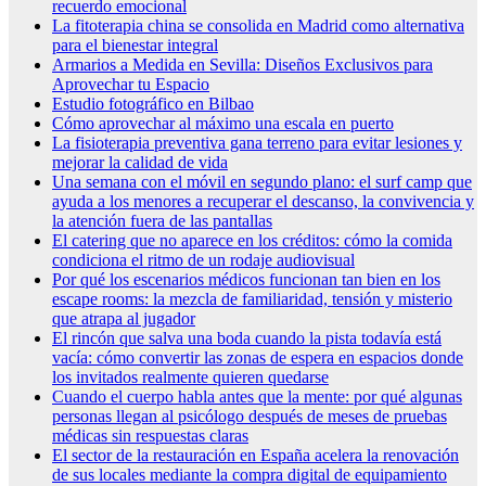
recuerdo emocional
La fitoterapia china se consolida en Madrid como alternativa
para el bienestar integral
Armarios a Medida en Sevilla: Diseños Exclusivos para
Aprovechar tu Espacio
Estudio fotográfico en Bilbao
Cómo aprovechar al máximo una escala en puerto
La fisioterapia preventiva gana terreno para evitar lesiones y
mejorar la calidad de vida
Una semana con el móvil en segundo plano: el surf camp que
ayuda a los menores a recuperar el descanso, la convivencia y
la atención fuera de las pantallas
El catering que no aparece en los créditos: cómo la comida
condiciona el ritmo de un rodaje audiovisual
Por qué los escenarios médicos funcionan tan bien en los
escape rooms: la mezcla de familiaridad, tensión y misterio
que atrapa al jugador
El rincón que salva una boda cuando la pista todavía está
vacía: cómo convertir las zonas de espera en espacios donde
los invitados realmente quieren quedarse
Cuando el cuerpo habla antes que la mente: por qué algunas
personas llegan al psicólogo después de meses de pruebas
médicas sin respuestas claras
El sector de la restauración en España acelera la renovación
de sus locales mediante la compra digital de equipamiento