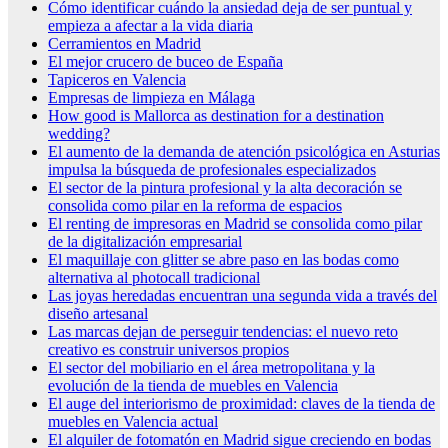
Cómo identificar cuándo la ansiedad deja de ser puntual y
empieza a afectar a la vida diaria
Cerramientos en Madrid
El mejor crucero de buceo de España
Tapiceros en Valencia
Empresas de limpieza en Málaga
How good is Mallorca as destination for a destination
wedding?
El aumento de la demanda de atención psicológica en Asturias
impulsa la búsqueda de profesionales especializados
El sector de la pintura profesional y la alta decoración se
consolida como pilar en la reforma de espacios
El renting de impresoras en Madrid se consolida como pilar
de la digitalización empresarial
El maquillaje con glitter se abre paso en las bodas como
alternativa al photocall tradicional
Las joyas heredadas encuentran una segunda vida a través del
diseño artesanal
Las marcas dejan de perseguir tendencias: el nuevo reto
creativo es construir universos propios
El sector del mobiliario en el área metropolitana y la
evolución de la tienda de muebles en Valencia
El auge del interiorismo de proximidad: claves de la tienda de
muebles en Valencia actual
El alquiler de fotomatón en Madrid sigue creciendo en bodas