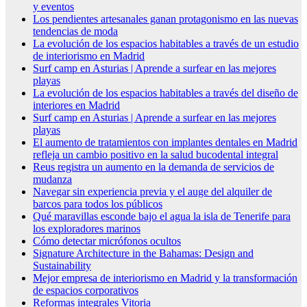
y eventos
Los pendientes artesanales ganan protagonismo en las nuevas
tendencias de moda
La evolución de los espacios habitables a través de un estudio
de interiorismo en Madrid
Surf camp en Asturias | Aprende a surfear en las mejores
playas
La evolución de los espacios habitables a través del diseño de
interiores en Madrid
Surf camp en Asturias | Aprende a surfear en las mejores
playas
El aumento de tratamientos con implantes dentales en Madrid
refleja un cambio positivo en la salud bucodental integral
Reus registra un aumento en la demanda de servicios de
mudanza
Navegar sin experiencia previa y el auge del alquiler de
barcos para todos los públicos
Qué maravillas esconde bajo el agua la isla de Tenerife para
los exploradores marinos
Cómo detectar micrófonos ocultos
Signature Architecture in the Bahamas: Design and
Sustainability
Mejor empresa de interiorismo en Madrid y la transformación
de espacios corporativos
Reformas integrales Vitoria