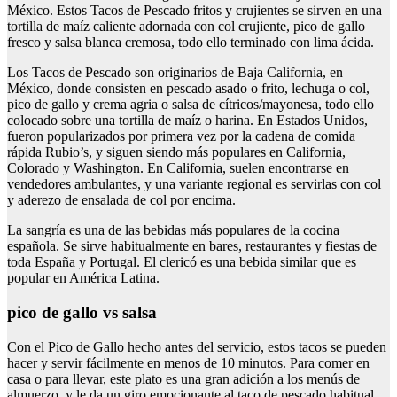
México. Estos Tacos de Pescado fritos y crujientes se sirven en una
tortilla de maíz caliente adornada con col crujiente, pico de gallo
fresco y salsa blanca cremosa, todo ello terminado con lima ácida.
Los Tacos de Pescado son originarios de Baja California, en
México, donde consisten en pescado asado o frito, lechuga o col,
pico de gallo y crema agria o salsa de cítricos/mayonesa, todo ello
colocado sobre una tortilla de maíz o harina. En Estados Unidos,
fueron popularizados por primera vez por la cadena de comida
rápida Rubio’s, y siguen siendo más populares en California,
Colorado y Washington. En California, suelen encontrarse en
vendedores ambulantes, y una variante regional es servirlas con col
y aderezo de ensalada de col por encima.
La sangría es una de las bebidas más populares de la cocina
española. Se sirve habitualmente en bares, restaurantes y fiestas de
toda España y Portugal. El clericó es una bebida similar que es
popular en América Latina.
pico de gallo vs salsa
Con el Pico de Gallo hecho antes del servicio, estos tacos se pueden
hacer y servir fácilmente en menos de 10 minutos. Para comer en
casa o para llevar, este plato es una gran adición a los menús de
almuerzo, y le da un giro emocionante al taco de pescado habitual.