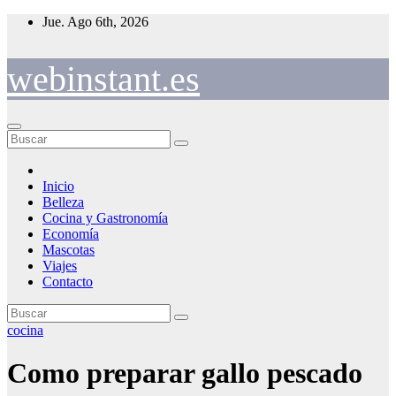
Saltar
Jue. Ago 6th, 2026
al
contenido
webinstant.es
Inicio
Belleza
Cocina y Gastronomía
Economía
Mascotas
Viajes
Contacto
cocina
Como preparar gallo pescado