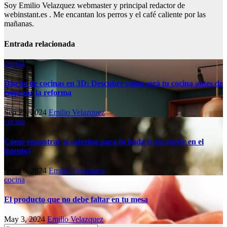
Soy Emilio Velazquez webmaster y principal redactor de
webinstant.es . Me encantan los perros y el café caliente por las
mañanas.
Entrada relacionada
cocina
Diseño de cocinas en 3D: Descubre cómo será tu cocina antes de
empezar la reforma
Sep 25, 2024
Emilio Velazquez
cocina
Cómo encontrar el catering para tu boda (y no morir en el
intento)
Sep 19, 2024
Emilio Velazquez
cocina
El producto que no debe faltar en tu mesa
May 3, 2024
Emilio Velazquez