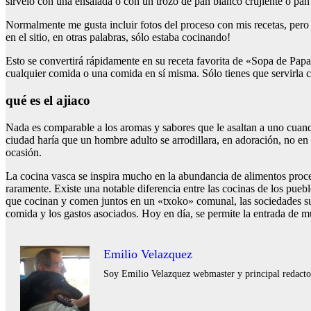
sírvelo con una ensalada o con un trozo de pan blanco crujiente o pan
Normalmente me gusta incluir fotos del proceso con mis recetas, pero
en el sitio, en otras palabras, sólo estaba cocinando!
Esto se convertirá rápidamente en su receta favorita de «Sopa de Pa
cualquier comida o una comida en sí misma. Sólo tienes que servirla c
qué es el ajiaco
Nada es comparable a los aromas y sabores que le asaltan a uno cuando
ciudad haría que un hombre adulto se arrodillara, en adoración, no en
ocasión.
La cocina vasca se inspira mucho en la abundancia de alimentos procede
raramente. Existe una notable diferencia entre las cocinas de los pu
que cocinan y comen juntos en un «txoko» comunal, las sociedades s
comida y los gastos asociados. Hoy en día, se permite la entrada de m
Emilio Velazquez
Soy Emilio Velazquez webmaster y principal redactor 