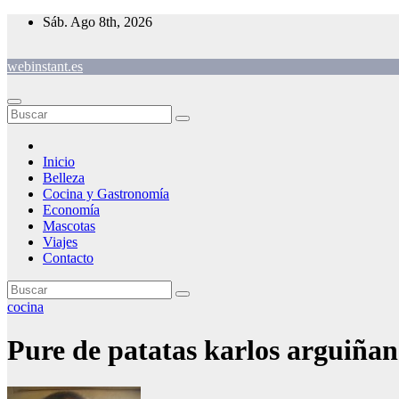
Saltar
Sáb. Ago 8th, 2026
al
contenido
webinstant.es
Inicio
Belleza
Cocina y Gastronomía
Economía
Mascotas
Viajes
Contacto
cocina
Pure de patatas karlos arguiña