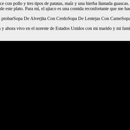
e con pollo y tres tipos de patatas, maíz y una hierba llamada guascas.
e de este plato. Para mí, el ajiaco es una comida reconfortante que me hac
s probarSopa De Alverjita Con CerdoSopa De Lentejas Con CarneSop
y ahora vivo en el noreste de Estados Unidos con mi marido y mi famil