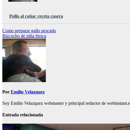
Pollo al coñac receta casera
Navegación
Como preparar gallo pescado
Bizcocho de piña fresca
de
entradas
Por
Emilio Velazquez
Soy Emilio Velazquez webmaster y principal redactor de webinstant.es 
Entrada relacionada
cocina