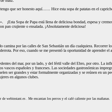
 de maíz.
 tengo que ser honesto aquí…… Hice esta sopa de patatas en el caprich
pa». ¡Esta Sopa de Papa está llena de deliciosa bondad, espesa y cremo
on pan crujiente o ensalada. ¡Absolutamente deliciosa!
 camina por las calles de San Sebastián un día cualquiera. Recorrer lo
 derrota. Por eso, cuando se me presentó la oportunidad de aprender el a
ntes del mar, por un lado, y del fértil valle del Ebro, por otro. La inf
eblos vascos españoles y franceses. Las sociedades gastronómicas impre
uelen ser grandes y estar formalmente organizadas y se reúnen en un 
ujeres en algunos clubes.
de webinstant.es . Me encantan los perros y el café caliente por las mañanas.