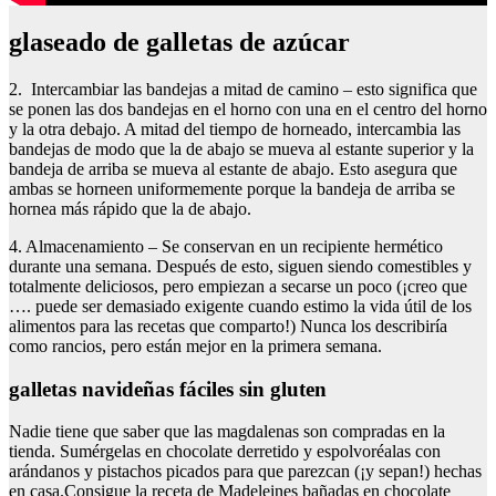
glaseado de galletas de azúcar
2. Intercambiar las bandejas a mitad de camino – esto significa que
se ponen las dos bandejas en el horno con una en el centro del horno
y la otra debajo. A mitad del tiempo de horneado, intercambia las
bandejas de modo que la de abajo se mueva al estante superior y la
bandeja de arriba se mueva al estante de abajo. Esto asegura que
ambas se horneen uniformemente porque la bandeja de arriba se
hornea más rápido que la de abajo.
4. Almacenamiento – Se conservan en un recipiente hermético
durante una semana. Después de esto, siguen siendo comestibles y
totalmente deliciosos, pero empiezan a secarse un poco (¡creo que
…. puede ser demasiado exigente cuando estimo la vida útil de los
alimentos para las recetas que comparto!) Nunca los describiría
como rancios, pero están mejor en la primera semana.
galletas navideñas fáciles sin gluten
Nadie tiene que saber que las magdalenas son compradas en la
tienda. Sumérgelas en chocolate derretido y espolvoréalas con
arándanos y pistachos picados para que parezcan (¡y sepan!) hechas
en casa.Consigue la receta de Madeleines bañadas en chocolate