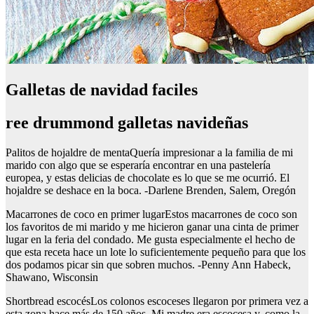
Galletas de navidad faciles
ree drummond galletas navideñas
Palitos de hojaldre de mentaQuería impresionar a la familia de mi
marido con algo que se esperaría encontrar en una pastelería
europea, y estas delicias de chocolate es lo que se me ocurrió. El
hojaldre se deshace en la boca. -Darlene Brenden, Salem, Oregón
Macarrones de coco en primer lugarEstos macarrones de coco son
los favoritos de mi marido y me hicieron ganar una cinta de primer
lugar en la feria del condado. Me gusta especialmente el hecho de
que esta receta hace un lote lo suficientemente pequeño para que los
dos podamos picar sin que sobren muchos. -Penny Ann Habeck,
Shawano, Wisconsin
Shortbread escocésLos colonos escoceses llegaron por primera vez a
esta zona hace más de 150 años. Mi madre era escocesa y, como la