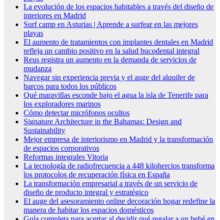
La evolución de los espacios habitables a través del diseño de
interiores en Madrid
Surf camp en Asturias | Aprende a surfear en las mejores
playas
El aumento de tratamientos con implantes dentales en Madrid
refleja un cambio positivo en la salud bucodental integral
Reus registra un aumento en la demanda de servicios de
mudanza
Navegar sin experiencia previa y el auge del alquiler de
barcos para todos los públicos
Qué maravillas esconde bajo el agua la isla de Tenerife para
los exploradores marinos
Cómo detectar micrófonos ocultos
Signature Architecture in the Bahamas: Design and
Sustainability
Mejor empresa de interiorismo en Madrid y la transformación
de espacios corporativos
Reformas integrales Vitoria
La tecnología de radiofrecuencia a 448 kilohercios transforma
los protocolos de recuperación física en España
La transformación empresarial a través de un servicio de
diseño de producto integral y estratégico
El auge del asesoramiento online decoración hogar redefine la
manera de habitar los espacios domésticos
Guía completa para acertar al decidir qué regalar a un bebé en