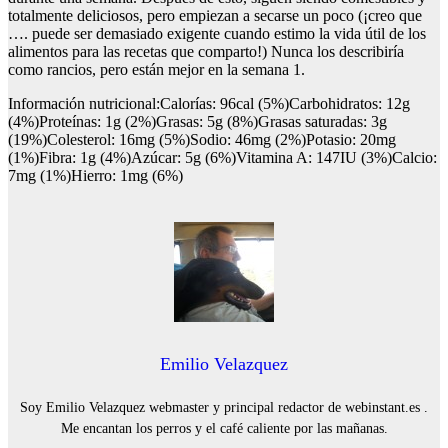
totalmente deliciosos, pero empiezan a secarse un poco (¡creo que
…. puede ser demasiado exigente cuando estimo la vida útil de los
alimentos para las recetas que comparto!) Nunca los describiría
como rancios, pero están mejor en la semana 1.
Información nutricional:Calorías: 96cal (5%)Carbohidratos: 12g
(4%)Proteínas: 1g (2%)Grasas: 5g (8%)Grasas saturadas: 3g
(19%)Colesterol: 16mg (5%)Sodio: 46mg (2%)Potasio: 20mg
(1%)Fibra: 1g (4%)Azúcar: 5g (6%)Vitamina A: 147IU (3%)Calcio:
7mg (1%)Hierro: 1mg (6%)
Emilio Velazquez
Soy Emilio Velazquez webmaster y principal redactor de webinstant.es .
Me encantan los perros y el café caliente por las mañanas.