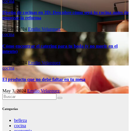
cocina
Diseño de cocinas en 3D: Descubre cómo será tu cocina antes de
empezar la reforma
Sep 25, 2024
Emilio Velazquez
cocina
Cómo encontrar el catering para tu boda (y no morir en el
intento)
Sep 19, 2024
Emilio Velazquez
cocina
El producto que no debe faltar en tu mesa
May 3, 2024
Emilio Velazquez
Categorías
belleza
cocina
economia