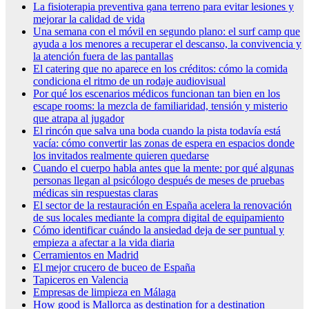
La fisioterapia preventiva gana terreno para evitar lesiones y
mejorar la calidad de vida
Una semana con el móvil en segundo plano: el surf camp que
ayuda a los menores a recuperar el descanso, la convivencia y
la atención fuera de las pantallas
El catering que no aparece en los créditos: cómo la comida
condiciona el ritmo de un rodaje audiovisual
Por qué los escenarios médicos funcionan tan bien en los
escape rooms: la mezcla de familiaridad, tensión y misterio
que atrapa al jugador
El rincón que salva una boda cuando la pista todavía está
vacía: cómo convertir las zonas de espera en espacios donde
los invitados realmente quieren quedarse
Cuando el cuerpo habla antes que la mente: por qué algunas
personas llegan al psicólogo después de meses de pruebas
médicas sin respuestas claras
El sector de la restauración en España acelera la renovación
de sus locales mediante la compra digital de equipamiento
Cómo identificar cuándo la ansiedad deja de ser puntual y
empieza a afectar a la vida diaria
Cerramientos en Madrid
El mejor crucero de buceo de España
Tapiceros en Valencia
Empresas de limpieza en Málaga
How good is Mallorca as destination for a destination