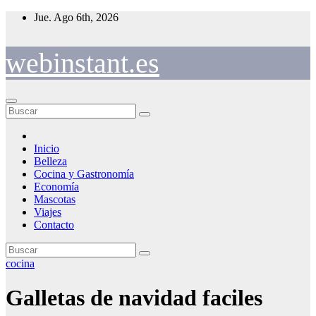
Saltar
Jue. Ago 6th, 2026
al
contenido
webinstant.es
Inicio
Belleza
Cocina y Gastronomía
Economía
Mascotas
Viajes
Contacto
cocina
Galletas de navidad faciles